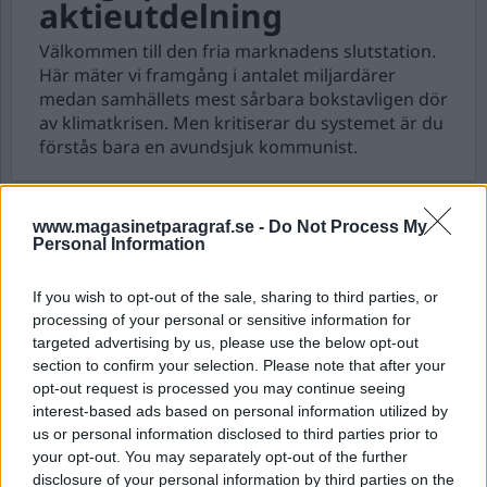
aktieutdelning
Välkommen till den fria marknadens slutstation.
Här mäter vi framgång i antalet miljardärer
medan samhällets mest sårbara bokstavligen dör
av klimatkrisen. Men kritiserar du systemet är du
förstås bara en avundsjuk kommunist.
Nyhetsplock torsdag 6
www.magasinetparagraf.se -
Do Not Process My
Personal Information
augusti 2026
Polis åtalas för att ha läckt uppgifter till
If you wish to opt-out of the sale, sharing to third parties, or
misstänkt, smittspårning pågår efter ett
processing of your personal or sensitive information for
mässlingsfall på barnsjukhus och två vakter
targeted advertising by us, please use the below opt-out
section to confirm your selection. Please note that after your
åtalas efter dödsfall i arresten.
opt-out request is processed you may continue seeing
interest-based ads based on personal information utilized by
us or personal information disclosed to third parties prior to
your opt-out. You may separately opt-out of the further
disclosure of your personal information by third parties on the