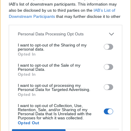
IAB’s list of downstream participants. This information may
also be disclosed by us to third parties on the
IAB’s List of
Downstream Participants
that may further disclose it to other
third parties.
Personal Data Processing Opt Outs
I want to opt-out of the Sharing of my
personal data.
Tomma löften från
Opted In
uppblåsta politiker
I want to opt-out of the Sale of my
Personal Data.
Så är då äntligen valrörelsen igång och med den
Opted In
kommer alla tomma löften och ännu tommare
I want to opt-out of processing my
utfästelser där allt ska bli så bra, så bra.
Personal Data for Targeted Advertising.
Opted In
Nyhetsplock onsdag 5
I want to opt-out of Collection, Use,
Retention, Sale, and/or Sharing of my
Personal Data that Is Unrelated with the
augusti 2026
Purposes for which it was collected.
Opted Out
Vilsna ankungar orsakade trafikproblem på