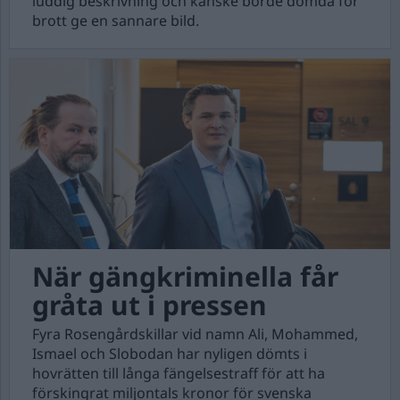
luddig beskrivning och kanske borde dömda för
brott ge en sannare bild.
När gängkriminella får
gråta ut i pressen
Fyra Rosengårdskillar vid namn Ali, Mohammed,
Ismael och Slobodan har nyligen dömts i
hovrätten till långa fängelsestraff för att ha
förskingrat miljontals kronor för svenska