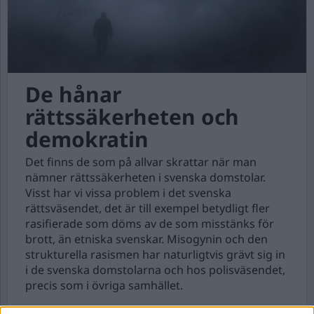
De hånar
rättssäkerheten och
demokratin
Det finns de som på allvar skrattar när man
nämner rättssäkerheten i svenska domstolar.
Visst har vi vissa problem i det svenska
rättsväsendet, det är till exempel betydligt fler
rasifierade som döms av de som misstänks för
brott, än etniska svenskar. Misogynin och den
strukturella rasismen har naturligtvis grävt sig in
i de svenska domstolarna och hos polisväsendet,
precis som i övriga samhället.