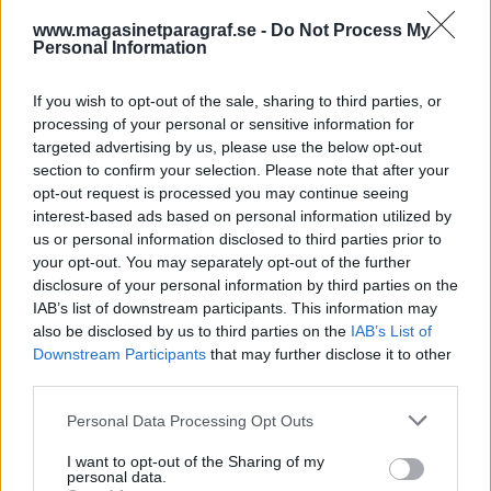
DEBATT
www.magasinetparagraf.se -
Do Not Process My
Personal Information
If you wish to opt-out of the sale, sharing to third parties, or
processing of your personal or sensitive information for
targeted advertising by us, please use the below opt-out
section to confirm your selection. Please note that after your
opt-out request is processed you may continue seeing
interest-based ads based on personal information utilized by
us or personal information disclosed to third parties prior to
En uppdiktad verklighet
your opt-out. You may separately opt-out of the further
disclosure of your personal information by third parties on the
Envar som är någorlunda insatt i det svenska
IAB’s list of downstream participants. This information may
rättssystemet vet att Åklagarmyndigheten, enligt
also be disclosed by us to third parties on the
IAB’s List of
23 kap. 4 § rättegångsbalken, förpliktas att
Downstream Participants
that may further disclose it to other
bedriva en objektiv förundersökning inkluderat
third parties.
att ta tillvara bevis som talar såväl till fördel likväl
Personal Data Processing Opt Outs
som till nackdel för den misstänkte.
I want to opt-out of the Sharing of my
personal data.