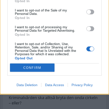
DEBATT
Opted In
I want to opt-out of the Sale of my
Personal Data.
Opted In
I want to opt-out of processing my
Personal Data for Targeted Advertising.
Opted In
I want to opt-out of Collection, Use,
Retention, Sale, and/or Sharing of my
Personal Data that Is Unrelated with the
Bryter Kriminalvården
Purposes for which it was collected.
Opted Out
den onda cirkeln?
CONFIRM
Som det gamla uttrycket lyder: Lås in skurken
och kasta bort nyckeln, blir synsättet en aning
märkligt. Inte för att det myntades tidigt 1900-tal
Data Deletion
Data Access
Privacy Policy
utan för att Kriminalvården har som uttalat mål:
Att vi ska komma ”bättre ut” än vi åkte in.
Kriminalvården ska alltså bryta den onda cirkeln
– eller?