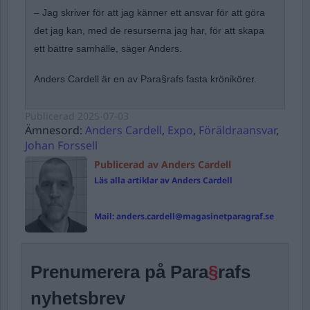
– Jag skriver för att jag känner ett ansvar för att göra
det jag kan, med de resurserna jag har, för att skapa
ett bättre samhälle, säger Anders.
Anders Cardell är en av Para§rafs fasta krönikörer.
Publicerad
2025-07-03
Ämnesord:
Anders Cardell
,
Expo
,
Föräldraansvar
,
Johan Forssell
Publicerad av Anders Cardell
Läs alla artiklar av Anders Cardell
Mail:
anders.cardell@magasinetparagraf.se
Prenumerera på Para
§
rafs
nyhetsbrev