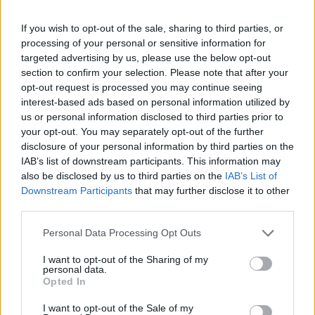
anslut...
If you wish to opt-out of the sale, sharing to third parties, or
Börja prenumerera för att läsa detta innehåll.
processing of your personal or sensitive information for
targeted advertising by us, please use the below opt-out
Starta din prenumeration
här
section to confirm your selection. Please note that after your
opt-out request is processed you may continue seeing
Eller logga in på ditt konto nedan:
interest-based ads based on personal information utilized by
us or personal information disclosed to third parties prior to
your opt-out. You may separately opt-out of the further
disclosure of your personal information by third parties on the
IAB’s list of downstream participants. This information may
also be disclosed by us to third parties on the
IAB’s List of
Username or E-mail
Downstream Participants
that may further disclose it to other
third parties.
Personal Data Processing Opt Outs
Password
I want to opt-out of the Sharing of my
personal data.
Opted In
Remember Me
I want to opt-out of the Sale of my