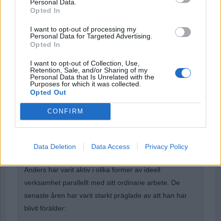
Personal Data.
Opted In
I want to opt-out of processing my
Personal Data for Targeted Advertising.
Forgot Password
Opted In
Stöd Para§rafs bevakning av rättssäkerheten
I want to opt-out of Collection, Use,
Retention, Sale, and/or Sharing of my
Personal Data that Is Unrelated with the
Purposes for which it was collected.
Opted Out
Anders Cardell
växte upp i det lilla brukssamhället
Hallstahammar och i stockholmsförorten Östberga.
CONFIRM
Han blev anställd på Fryshuset i slutet på 80-talet där
han arbetade fram till att Anders Carlberg gick bort
Data Deletion
Data Access
Privacy Policy
2013.
Anders har varit aktiv i olika former av ideell
verksamhet parallellt med sitt ordinarie arbete. De
senaste åren har varit starkt präglade av att han har
blivit förälder: