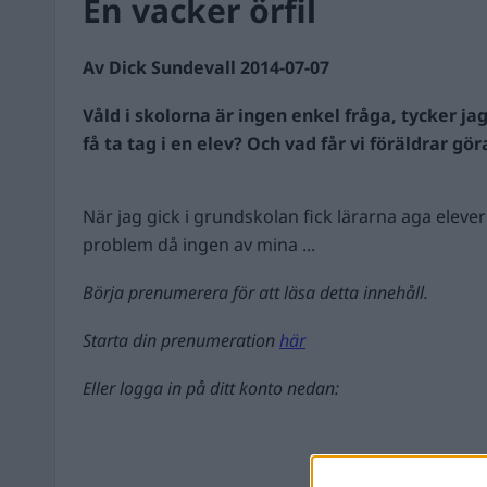
En vacker örfil
Av Dick Sundevall 2014-07-07
Våld i skolorna är ingen enkel fråga, tycker jag
få ta tag i en elev? Och vad får vi föräldrar g
När jag gick i grundskolan fick lärarna aga elever
problem då ingen av mina ...
Börja prenumerera för att läsa detta innehåll.
Starta din prenumeration
här
Eller logga in på ditt konto nedan: