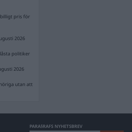
illigt pris för
ugusti 2026
åsta politiker
ugusti 2026
nhöriga utan att
PARA§RAFS NYHETSBREV