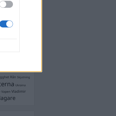
Ebba Busch
isshandel
Israel
let
stdemokraterna
on
Mord
na
ancuent
Nina
isen
d A R Nilsson
ygghet
Rån
Skjutning
terna
Ukraina
Vladimir
e
Vapen
lagare