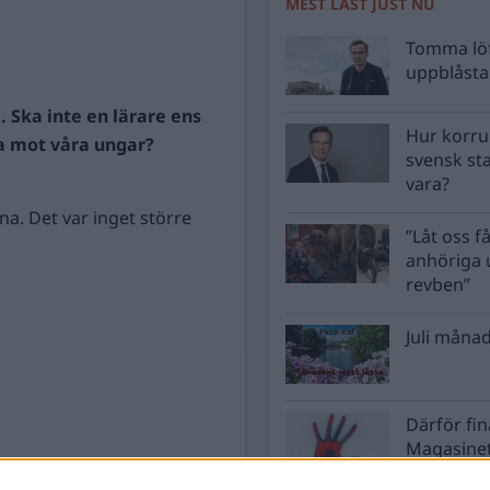
MEST LÄST JUST NU
Tomma löf
uppblåsta 
. Ska inte en lärare ens
Hur korru
öra mot våra ungar?
svensk st
vara?
na. Det var inget större
”Låt oss få
anhöriga u
revben”
Juli månad
Därför fi
Magasinet
Nordkore