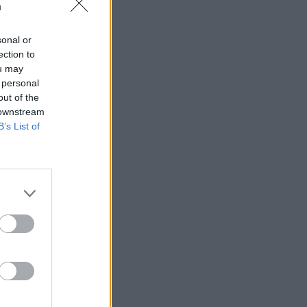
n
sonal or
ection to
ou may
 högerextremismen
 personal
out of the
 downstream
B’s List of
AFS NYHETSBREV
ndreas
Börje
het
 Carlsson
devall