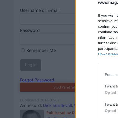
www.magas
Username or E-mail
If you wish 
sensitive in
confirm you
Password
continue se
information 
further disc
participants
Remember Me
Downstream 
Persona
Forgot Password
I want t
Stöd Para§raf – magasinet som hatas av 
Opted 
Publicerad
2014-07-07
I want t
Ämnesord:
Dick Sundevall
,
Våld
Opted 
Publicerad av Dick Sundevall