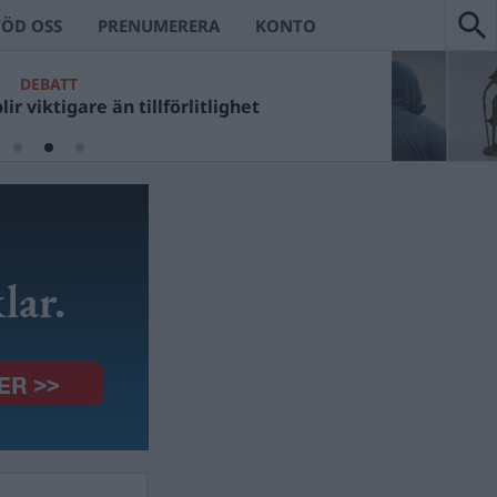
TÖD OSS
PRENUMERERA
KONTO
CKANS VÄRSTA
DEBATT
t Ulf Kristerssons fotosessioner?
viktigare än tillförlitlighet