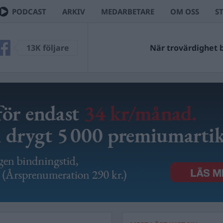
PODCAST
ARKIV
MEDARBETARE
OM OSS
S
VE
13K följare
Ingen kan väl ha missa
När trovärdighet blir 