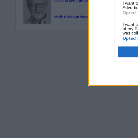
Läs alla artiklar av Dick Sundevall
I want 
Advertis
Opted 
Mail:
dick.sundevall@magasinetparagraf.se
I want t
of my P
was col
Opted 