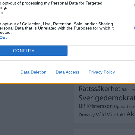
to opt-out of processing my Personal Data for Targeted
Dömda
ing.
Donald Trump
In
Fängelse
Förhör
Grov m
o opt-out of Collection, Use, Retention, Sale, and/or Sharing
Jimmie Åkesson
Kokainmå
ersonal Data that Is Unrelated with the Purposes for which it
Kriminalvården
lected.
Kri
Out
Lagar
Michael Pålss
CONFIRM
Misshandel
Moderater
Mordförsök
Nilsson-Lar
Pol
Petter Inedahl
Silventoinen
Data Deletion
Data Access
Privacy Policy
Poliser
Ricar
Rasism
Rättssäkerhet
Rättstr
Sverigedemokra
Ulf Kristersson
Upprättels
Åk
Våld
Våldtäkt
Oravsky