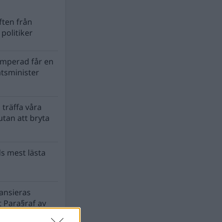
ten från
politiker
mperad får en
atsminister
 träffa våra
tan att bryta
s mest lästa
nansieras
 Para§raf av
a