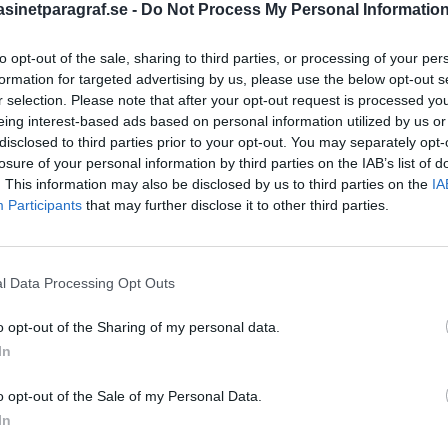
inetparagraf.se -
Do Not Process My Personal Informatio
to opt-out of the sale, sharing to third parties, or processing of your per
STÖD OSS
formation for targeted advertising by us, please use the below opt-out s
r selection. Please note that after your opt-out request is processed y
Stöd Para§rafs bevakning av
eing interest-based ads based on personal information utilized by us or
disclosed to third parties prior to your opt-out. You may separately opt-
losure of your personal information by third parties on the IAB’s list of
. This information may also be disclosed by us to third parties on the
IA
PRENUMERERA PÅ PARA§R
Participants
that may further disclose it to other third parties.
l Data Processing Opt Outs
ÄMNESORD
o opt-out of the Sharing of my personal data.
högertrollen
A
Anders Cardell
Advokat
In
Magnusson
Brottslig
o opt-out of the Sale of my Personal Data.
Carlsson
Börje R P
In
Dick Sun
Demokrati