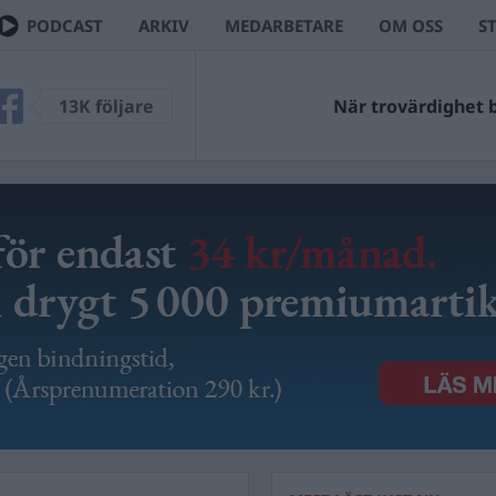
PODCAST
ARKIV
MEDARBETARE
OM OSS
S
13K följare
När trovärdighet bl