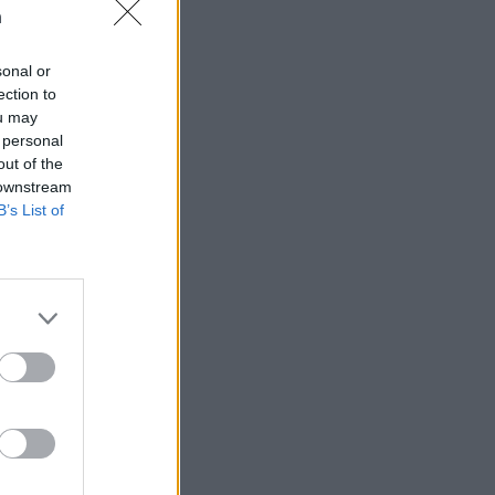
n
sonal or
ection to
ou may
 högerextremismen
 personal
out of the
 downstream
B’s List of
AFS NYHETSBREV
ndreas
Börje
het
 Carlsson