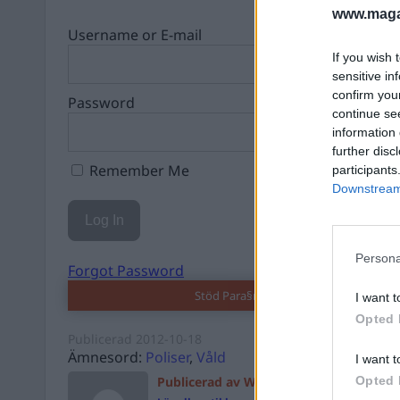
www.magas
Username or E-mail
If you wish 
sensitive in
confirm you
Password
continue se
information 
further disc
Remember Me
participants
Downstream 
Persona
Forgot Password
Stöd Para§rafs bevakning av högerex
I want t
Opted 
Publicerad
2012-10-18
Ämnesord:
Poliser
,
Våld
I want t
Publicerad av William Eriksson
Opted 