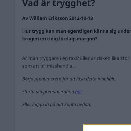
Vad är trygghet?
Av William Eriksson 2012-10-18
Hur trygg kan man egentligen känna sig unde
krogen en tidig lördagsmorgon?
Är man tryggare i en taxi? Eller är risken lika stor
som att bli misshandla...
Börja prenumerera för att läsa detta innehåll.
Starta din prenumeration
här
Eller logga in på ditt konto nedan: