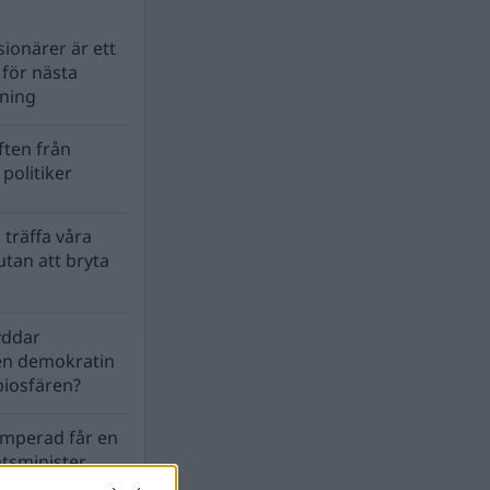
ionärer är ett
s för nästa
lning
ten från
politiker
 träffa våra
tan att bryta
yddar
en demokratin
biosfären?
mperad får en
atsminister