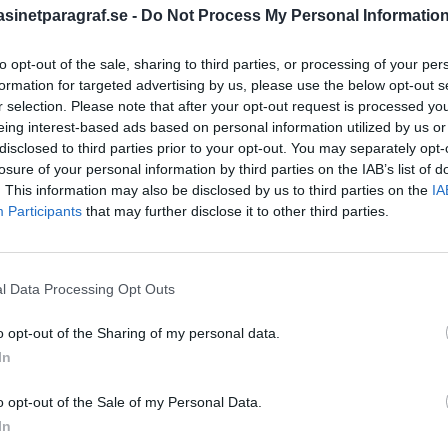
inetparagraf.se -
Do Not Process My Personal Informatio
to opt-out of the sale, sharing to third parties, or processing of your per
STÖD OSS
formation for targeted advertising by us, please use the below opt-out s
r selection. Please note that after your opt-out request is processed y
Stöd Para§rafs bevakning av
eing interest-based ads based on personal information utilized by us or
disclosed to third parties prior to your opt-out. You may separately opt-
losure of your personal information by third parties on the IAB’s list of
. This information may also be disclosed by us to third parties on the
IA
PRENUMERERA PÅ PARA§R
Participants
that may further disclose it to other third parties.
l Data Processing Opt Outs
ÄMNESORD
tremismen
o opt-out of the Sharing of my personal data.
A
Anders Cardell
Advokat
In
Magnusson
Brottslig
o opt-out of the Sale of my Personal Data.
Carlsson
Börje R P
In