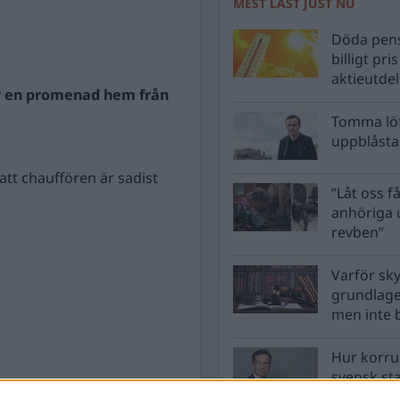
MEST LÄST JUST NU
Döda pens
billigt pri
aktieutde
r en promenad hem från
Tomma löf
uppblåsta 
 att chauffören är sadist
”Låt oss få
anhöriga u
revben”
Varför sk
grundlag
men inte 
Hur korru
svensk st
vara?