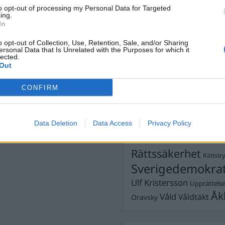
Dick Sun
Demokrati
to opt-out of processing my Personal Data for Targeted
ing.
Dömda
Donald Trump
In
e
Fängelse
Förhör
Grov m
o opt-out of Collection, Use, Retention, Sale, and/or Sharing
Jimmie Åkesson
ersonal Data that Is Unrelated with the Purposes for which it
Kokainmå
lected.
Kriminalvården
Kri
Out
Lagar
Michael Pålss
CONFIRM
Misshandel
Moderater
Mordförsök
Nilsson-Lar
Pol
Data Deletion
Data Access
Privacy Policy
Petter Inedahl
Silventoinen
Poliser
Ricar
Rasism
Rättssäkerhet
Rättstr
Sverigedemokra
Ulf Kristersson
Upprättels
Åk
Våld
Våldtäkt
Oravsky