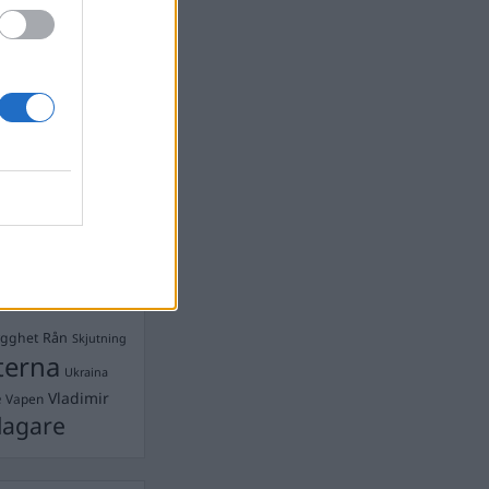
devall
Ebba Busch
isshandel
Israel
let
stdemokraterna
on
Mord
na
ancuent
Nina
isen
d A R Nilsson
ygghet
Rån
Skjutning
terna
Ukraina
Vladimir
e
Vapen
lagare