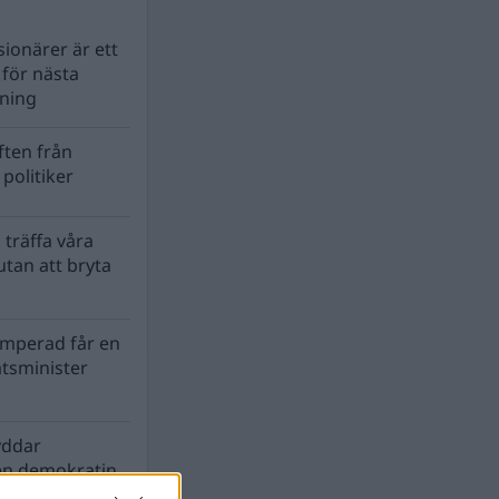
ionärer är ett
s för nästa
lning
ten från
politiker
 träffa våra
tan att bryta
mperad får en
atsminister
yddar
en demokratin
biosfären?