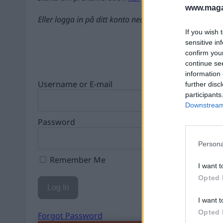
www.magas
Eller logga in på ditt konto nedan:
If you wish 
sensitive in
confirm you
continue se
information 
Username or E-mail
further disc
participants
Downstream 
Password
Persona
Remember Me
I want t
Opted 
I want t
Opted 
Forgot Password