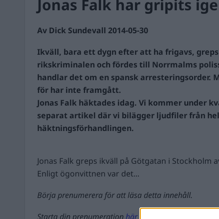
Jonas Falk har gripits ig
Av Dick Sundevall 2014-05-30
Ikväll, bara ett dygn efter att ha frigavs, grep
rikskriminalen och fördes till Norrmalms poliss
handlar det om en spansk arresteringsorder. 
för har inte framgått.
Jonas Falk häktades idag. Vi kommer under kvä
separat artikel där vi bilägger ljudfiler från he
häktningsförhandlingen.
Jonas Falk greps ikväll på Götgatan i Stockholm av
Enligt ögonvittnen var det...
Börja prenumerera för att läsa detta innehåll.
Starta din prenumeration
här