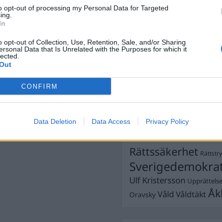
Dick Sun
Demokrati
tremismen
to opt-out of processing my Personal Data for Targeted
ing.
Dömda
Donald Trump
In
Fängelse
Förhör
Grov m
rhör
,
Kokainmålet
,
Lagar
,
o opt-out of Collection, Use, Retention, Sale, and/or Sharing
Jimmie Åkesson
ersonal Data that Is Unrelated with the Purposes for which it
Kokainmå
lected.
Kriminalvården
Kri
Out
Lagar
Michael Pålss
CONFIRM
Misshandel
Moderater
Mordförsök
Nilsson-Lar
Pol
Data Deletion
Data Access
Privacy Policy
Petter Inedahl
Silventoinen
Poliser
Ricar
Rasism
Rättssäkerhet
Rättstr
Sverigedemokra
Ulf Kristersson
Upprättels
Åk
Våld
Våldtäkt
Oravsky