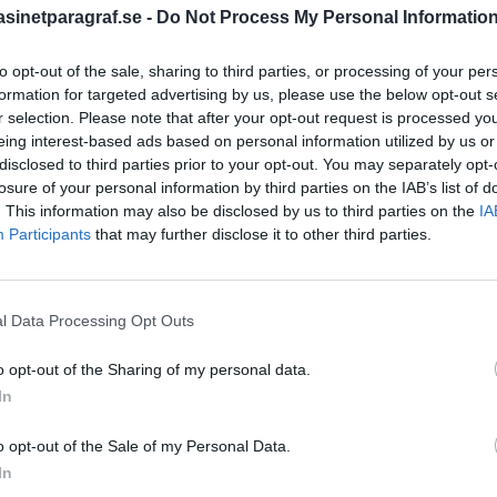
inetparagraf.se -
Do Not Process My Personal Informatio
to opt-out of the sale, sharing to third parties, or processing of your per
STÖD OSS
formation for targeted advertising by us, please use the below opt-out s
r selection. Please note that after your opt-out request is processed y
Stöd Para§rafs bevakning av
eing interest-based ads based on personal information utilized by us or
disclosed to third parties prior to your opt-out. You may separately opt-
losure of your personal information by third parties on the IAB’s list of
. This information may also be disclosed by us to third parties on the
IA
PRENUMERERA PÅ PARA§R
Participants
that may further disclose it to other third parties.
l Data Processing Opt Outs
ÄMNESORD
o opt-out of the Sharing of my personal data.
A
Anders Cardell
Advokat
In
Magnusson
Brottslig
o opt-out of the Sale of my Personal Data.
Carlsson
Börje R P
In