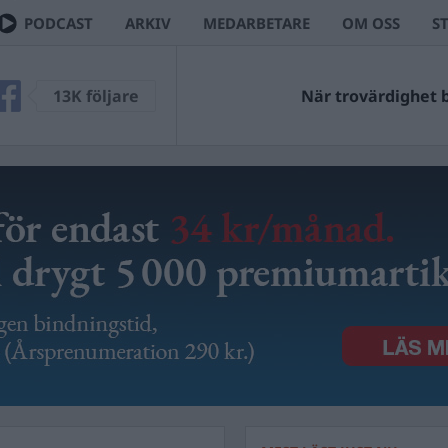
PODCAST
ARKIV
MEDARBETARE
OM OSS
S
13K följare
När trovärdighet bl