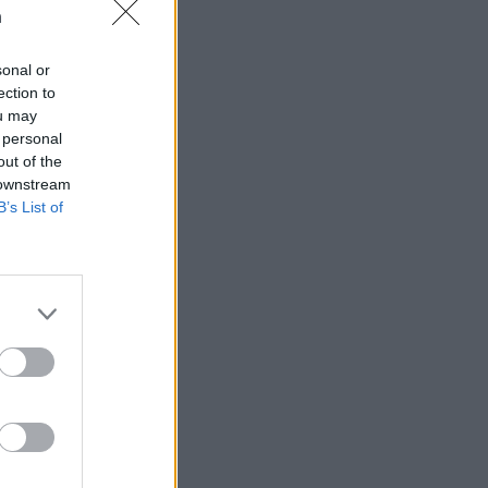
n
sonal or
ection to
ou may
 rättssäkerheten
 personal
out of the
 downstream
B’s List of
AFS NYHETSBREV
ndreas
Börje
het
 Carlsson