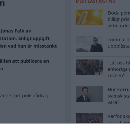
en
MEST LÄST JUST NU
Döda pens
billigt pri
aktieutde
s Jonas Falk av
tation. Enligt uppgift
Tomma löf
Men vad han är misstänkt
uppblåsta 
llen att publicera en
”Låt oss få
la
anhöriga u
revben”
Hur korru
 ett stort polispådrag.
svensk st
vara?
Varför sk
grundlag
men inte 