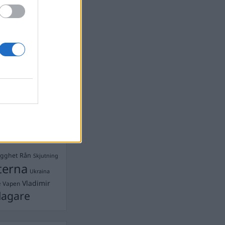
devall
Ebba Busch
isshandel
Israel
let
stdemokraterna
on
Mord
na
ancuent
Nina
isen
d A R Nilsson
ygghet
Rån
Skjutning
terna
Ukraina
Vladimir
e
Vapen
lagare