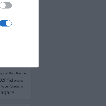
devall
Ebba Busch
isshandel
Israel
let
stdemokraterna
on
Mord
na
ancuent
Nina
isen
d A R Nilsson
ygghet
Rån
Skjutning
terna
Ukraina
Vladimir
e
Vapen
lagare