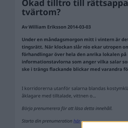
Ökad tilltro till rättsapp
tvärtom?
Av William Eriksson 2014-03-03
Under en måndagsmorgon mitt i vintern är det 
tingsrätt. När klockan slår nio ekar utropen om 
förhandlingar över hela den anrika lokalen p
informationstavlorna som anger vilka salar so
ske i trängs flackande blickar med varandra för
I korridorerna utanför salarna blandas kostymk
åklagare med tilltalade, vittnen o...
Börja prenumerera för att läsa detta innehåll.
Starta din prenumeration
här