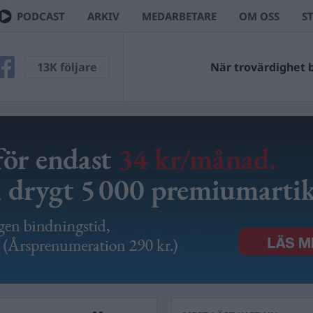
PODCAST
ARKIV
MEDARBETARE
OM OSS
S
13K följare
När trovärdighet bl