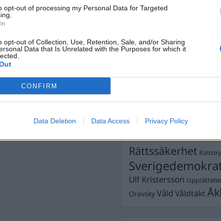
Dick Sun
Demokrati
to opt-out of processing my Personal Data for Targeted
ing.
Dömda
Donald Trump
In
säkerhet
,
William Eriksson
Fängelse
Förhör
Grov m
o opt-out of Collection, Use, Retention, Sale, and/or Sharing
Jimmie Åkesson
ersonal Data that Is Unrelated with the Purposes for which it
Kokainmå
lected.
Kriminalvården
Kri
Out
Lagar
Michael Pålss
e
CONFIRM
Misshandel
Moderater
Mordförsök
Nilsson-Lar
Pol
Data Deletion
Data Access
Privacy Policy
Petter Inedahl
Silventoinen
Poliser
Ricar
Rasism
Rättssäkerhet
Rättstr
Sverigedemokra
Ulf Kristersson
Upprättels
Åk
Våld
Våldtäkt
Oravsky