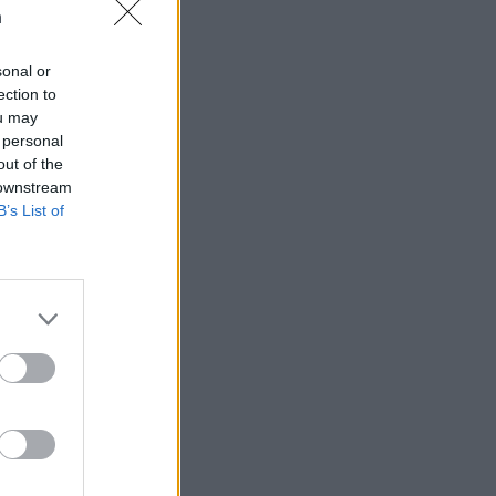
n
sonal or
ection to
ou may
 högerextremismen
 personal
out of the
 downstream
B’s List of
AFS NYHETSBREV
ndreas
Börje
het
 Carlsson