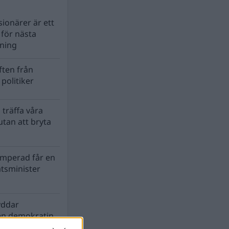
ionärer är ett
s för nästa
lning
ten från
politiker
 träffa våra
tan att bryta
mperad får en
atsminister
yddar
en demokratin
biosfären?