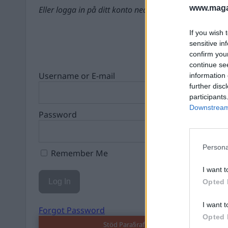
www.magas
Eller logga in på ditt konto nedan:
If you wish 
sensitive in
confirm you
continue se
Username or E-mail
information 
further disc
participants
Downstream 
Password
Persona
Remember Me
I want t
Opted 
I want t
Forgot Password
Opted 
Stöd Para§raf – magasinet som hatas av 