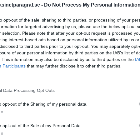
inetparagraf.se -
Do Not Process My Personal Informatio
to opt-out of the sale, sharing to third parties, or processing of your per
STÖD OSS
formation for targeted advertising by us, please use the below opt-out s
r selection. Please note that after your opt-out request is processed y
Stöd Para§rafs bevakning av
eing interest-based ads based on personal information utilized by us or
disclosed to third parties prior to your opt-out. You may separately opt-
losure of your personal information by third parties on the IAB’s list of
. This information may also be disclosed by us to third parties on the
IA
PRENUMERERA PÅ PARA§R
Participants
that may further disclose it to other third parties.
l Data Processing Opt Outs
ÄMNESORD
o opt-out of the Sharing of my personal data.
A
Anders Cardell
Advokat
In
Magnusson
Brottslig
o opt-out of the Sale of my Personal Data.
Carlsson
Börje R P
In
högertrollen