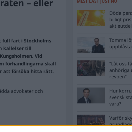
araten – eller
MEST LÄST JUST NU
Döda pens
billigt pri
aktieutde
Tomma löf
full fart i Stockholms
uppblåsta 
kallelser till
å Kungsholmen. Vid
m förhandlingarna skall
”Låt oss få
anhöriga u
 att försöka hitta rätt.
revben”
Hur korru
lädda advokater och
svensk st
vara?
Varför sk
grundlag
men inte 