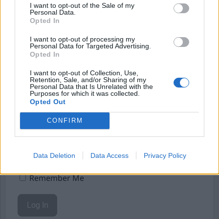
I want to opt-out of the Sale of my
Personal Data.
Starta din prenumeration
här
Opted In
Eller logga in på ditt konto nedan:
I want to opt-out of processing my
Personal Data for Targeted Advertising.
Opted In
I want to opt-out of Collection, Use,
Retention, Sale, and/or Sharing of my
Personal Data that Is Unrelated with the
Purposes for which it was collected.
Opted Out
Username or E-mail
CONFIRM
Password
Data Deletion
Data Access
Privacy Policy
Remember Me