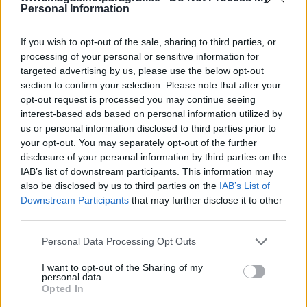
Personal Information
Av Dick Sundevall 2014-06-26
If you wish to opt-out of the sale, sharing to third parties, or
Jonas Falk blev idag helt frikänd av Svea
processing of your personal or sensitive information for
hovrätt. Domen på 14 års fängelse för
targeted advertising by us, please use the below opt-out
ensamseglaren Mauritz Andersson, som greps
section to confirm your selection. Please note that after your
opt-out request is processed you may continue seeing
med 1,2 ton kokain, fastställdes. Av de övriga
interest-based ads based on personal information utilized by
åtalade dömdes en som medhjälpare till
us or personal information disclosed to third parties prior to
fängelse i 6 år och 10 månader. En dömdes för
your opt-out. You may separately opt-out of the further
bokföringsbrott till villkorlig dom och en
disclosure of your personal information by third parties on the
IAB’s list of downstream participants. This information may
dömdes för förberedelse till cannabisodling till
also be disclosed by us to third parties on the
IAB’s List of
6 månaders fängelse.
Domen bifogas artikeln.
Downstream Participants
that may further disclose it to other
third parties.
Från tingsrättens dom mot Jonas Falk på 18 års
Personal Data Processing Opt Outs
fängelse och 50 miljoner i skadestånd, till helt
I want to opt-out of the Sharing of my
frik...
personal data.
Opted In
Börja prenumerera för att läsa detta innehåll.