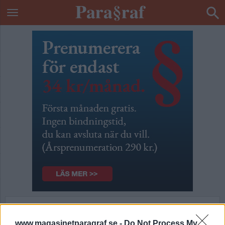
Jonas Falk helt frikänd!
www.magasinetparagraf.se -
Do Not Process My