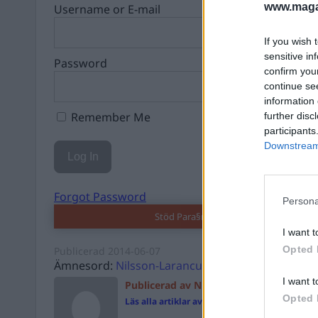
www.magas
Username or E-mail
If you wish 
sensitive in
Password
confirm you
continue se
information 
Remember Me
further disc
participants
Downstream 
Forgot Password
Persona
Stöd Para§rafs bevakning av högerex
I want t
Opted 
Publicerad
2014-06-07
Ämnesord:
Nilsson-Larancuent
I want t
Publicerad av Nilsson-Larancuent
Opted 
Läs alla artiklar av Nilsson-Larancuent