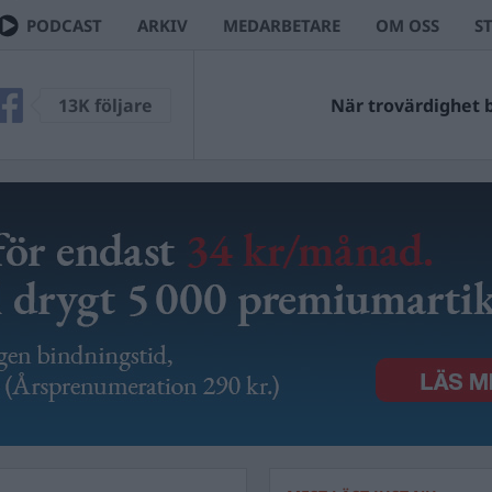
PODCAST
ARKIV
MEDARBETARE
OM OSS
S
13K följare
När trovärdighet bl