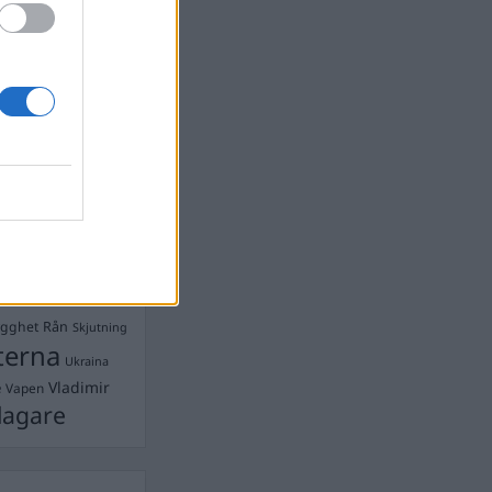
Ebba Busch
isshandel
Israel
let
stdemokraterna
on
Mord
na
ancuent
Nina
isen
d A R Nilsson
ygghet
Rån
Skjutning
terna
Ukraina
Vladimir
e
Vapen
lagare