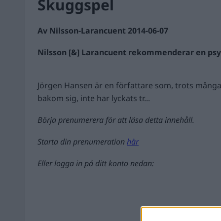
Skuggspel
Av Nilsson-Larancuent 2014-06-07
Nilsson [&] Larancuent rekommenderar en psyko
Jörgen Hansen är en författare som, trots många
bakom sig, inte har lyckats tr...
Börja prenumerera för att läsa detta innehåll.
Starta din prenumeration
här
Eller logga in på ditt konto nedan: