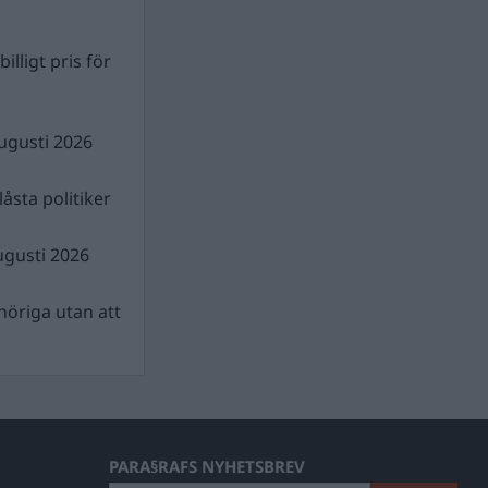
illigt pris för
ugusti 2026
åsta politiker
ugusti 2026
nhöriga utan att
PARA§RAFS NYHETSBREV