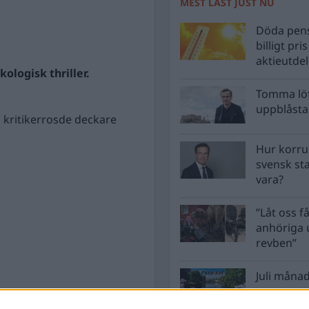
MEST LÄST JUST NU
Döda pens
billigt pri
aktieutde
logisk thriller.
Tomma löf
uppblåsta 
 kritikerrosde deckare
Hur korru
svensk st
vara?
”Låt oss få
anhöriga u
revben”
Juli månad