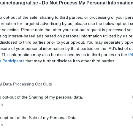
inetparagraf.se -
Do Not Process My Personal Informatio
to opt-out of the sale, sharing to third parties, or processing of your per
STÖD OSS
formation for targeted advertising by us, please use the below opt-out s
r selection. Please note that after your opt-out request is processed y
Stöd Para§rafs bevakning av
eing interest-based ads based on personal information utilized by us or
disclosed to third parties prior to your opt-out. You may separately opt-
losure of your personal information by third parties on the IAB’s list of
. This information may also be disclosed by us to third parties on the
IA
PRENUMERERA PÅ PARA§R
Participants
that may further disclose it to other third parties.
l Data Processing Opt Outs
ÄMNESORD
tremismen
o opt-out of the Sharing of my personal data.
A
Anders Cardell
Advokat
In
Magnusson
Brottslig
o opt-out of the Sale of my Personal Data.
Carlsson
Börje R P
In
Dick Sun
Demokrati