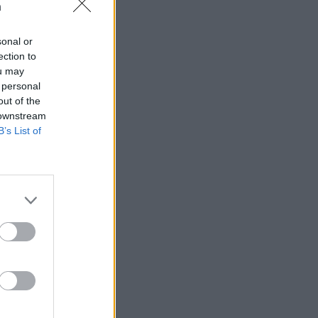
n
sonal or
ection to
ou may
 högerextremismen
 personal
out of the
 downstream
B’s List of
AFS NYHETSBREV
ndreas
Börje
het
 Carlsson
devall