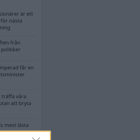
ionärer är ett
s för nästa
lning
ten från
politiker
mperad får en
atsminister
 träffa våra
tan att bryta
s mest lästa