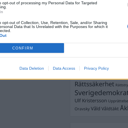
to opt-out of processing my Personal Data for Targeted
Dömda
ing.
.se
Donald Trump
In
Fängelse
Förhör
Grov m
o opt-out of Collection, Use, Retention, Sale, and/or Sharing
Jimmie Åkesson
Kokainmå
ersonal Data that Is Unrelated with the Purposes for which it
Kriminalvården
lected.
Kri
Out
Lagar
Michael Pålss
CONFIRM
Misshandel
Moderater
Mordförsök
Nilsson-Lar
Pol
Petter Inedahl
Silventoinen
Data Deletion
Data Access
Privacy Policy
Poliser
Ricar
Rasism
Rättssäkerhet
Rättstr
Sverigedemokra
Ulf Kristersson
Upprättels
Åk
Våld
Våldtäkt
Oravsky