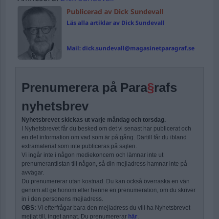
Publicerad av Dick Sundevall
Läs alla artiklar av Dick Sundevall
Mail:
dick.sundevall@magasinetparagraf.se
Prenumerera på Para
§
rafs
nyhetsbrev
Nyhetsbrevet skickas ut varje måndag och torsdag.
I Nyhetsbrevet får du besked om det vi senast har publicerat och
en del information om vad som är på gång. Därtill får du ibland
extramaterial som inte publiceras på sajten.
Vi ingår inte i någon mediekoncern och lämnar inte ut
prenumerantlistan till någon, så din mejladress hamnar inte på
avvägar.
Du prenumererar utan kostnad. Du kan också överraska en vän
genom att ge honom eller henne en prenumeration, om du skriver
in i den personens mejladress.
OBS:
Vi efterfrågar bara den mejladress du vill ha Nyhetsbrevet
mejlat till, inget annat. Du prenumererar
här
.