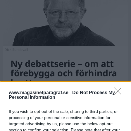
Dick Sundevall
Ny debattserie – om att
förebygga och förhindra
brott
www.magasinetparagraf.se -
Do Not Process My
Av Dick Sundevall 2018-03-01
Personal Information
Inför förra riksdagsvalet bjöd vi in
If you wish to opt-out of the sale, sharing to third parties, or
riksdagspartier att skriva debattartiklar på
processing of your personal or sensitive information for
Para§raf. De flesta nappade på det. I år gör vi
targeted advertising by us, please use the below opt-out
om det men med den mer preciserade
section to confirm your selection. Please note that after your