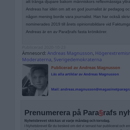
att tränga djupare bakom människors reflexmässiga yttra
Andreas har idén om att en god journalist är pedagog o
någon mening borde vara journalist. Han har också skrivi
nominerades 2019 till årets opinionsbildare vid Faktumg
Andreas är en av Para§rafs fasta krönikörer.
Publicerad
2020-10-23
Ämnesord:
Andreas Magnusson
,
Högerextremis
Moderaterna
,
Sverigedemokraterna
Publicerad av Andreas Magnusson
Läs alla artiklar av Andreas Magnusson
Mail:
andreas.magnusson@magasinetparagra
Prenumerera på Para
§
rafs ny
Nyhetsbrevet skickas ut varje måndag och torsdag.
I Nyhetsbrevet får du besked om det vi senast har publicerat och e