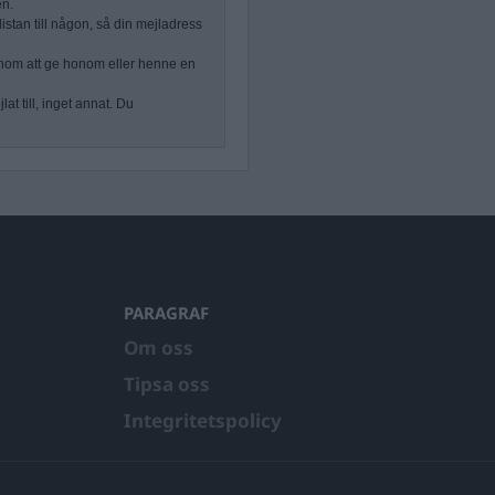
en.
stan till någon, så din mejladress
nom att ge honom eller henne en
at till, inget annat. Du
PARAGRAF
Om oss
Tipsa oss
Integritetspolicy