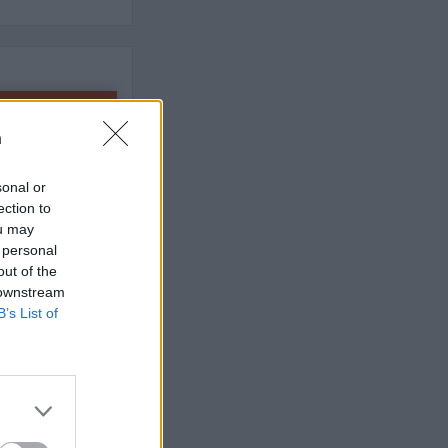
 högerextremismen
n
AFS NYHETSBREV
sonal or
ection to
ou may
 personal
out of the
 downstream
B’s List of
ndreas
Börje
het
 Carlsson
devall