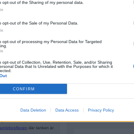
o opt-out of the Sharing of my personal data.
Dömda
Donald Trump
In
Fängelse
Förhör
Grov m
o opt-out of the Sale of my Personal Data.
Jimmie Åkesson
Kokainmå
In
Kriminalvården
Kri
Lagar
to opt-out of processing my Personal Data for Targeted
Michael Pålss
ing.
In
Misshandel
Moderater
Mordförsök
Nilsson-Lar
o opt-out of Collection, Use, Retention, Sale, and/or Sharing
ersonal Data that Is Unrelated with the Purposes for which it
Pol
Petter Inedahl
lected.
Silventoinen
Out
Poliser
Ricar
Rasism
Rättssäkerhet
Rättstr
CONFIRM
Sverigedemokra
högertrollen
Ulf Kristersson
Upprättels
Data Deletion
Data Access
Privacy Policy
Åk
Våld
Våldtäkt
Oravsky
ligionskunskap och etik. Han
amtidsreflexen
där tanken är