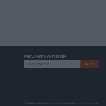
PARA§RAFS NYHETSBREV
Chefredaktör och ansvarig utgivare:
Nina Silventoinen