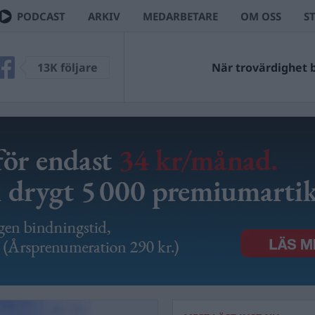
PODCAST
ARKIV
MEDARBETARE
OM OSS
S
13K följare
När trovärdighet bl