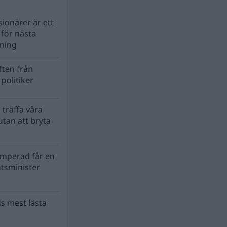
ionärer är ett
s för nästa
lning
ten från
politiker
 träffa våra
tan att bryta
mperad får en
atsminister
s mest lästa