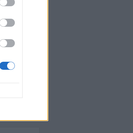
Ebba Busch
isshandel
Israel
let
stdemokraterna
on
Mord
na
ancuent
Nina
isen
d A R Nilsson
ygghet
Rån
Skjutning
terna
Ukraina
Vladimir
e
Vapen
lagare