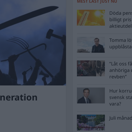
MEST LÄST JUST NU
Döda pens
billigt pri
aktieutde
Tomma löf
uppblåsta 
”Låt oss få
anhöriga u
revben”
Hur korru
eneration
svensk st
vara?
Juli månad