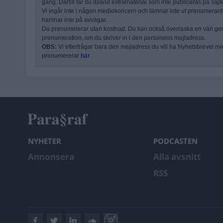
gång. Därtill får du ibland extramaterial som inte publiceras på sajt
Vi ingår inte i någon mediekoncern och lämnar inte ut prenumerantli
hamnar inte på avvägar.
Du prenumererar utan kostnad. Du kan också överraska en vän ge
prenumeration, om du skriver in i den personens mejladress.
OBS:
Vi efterfrågar bara den mejladress du vill ha Nyhetsbrevet mejl
prenumererar
här
.
NYHETER
PODCASTEN
Annonsera
Alla avsnitt
RSS