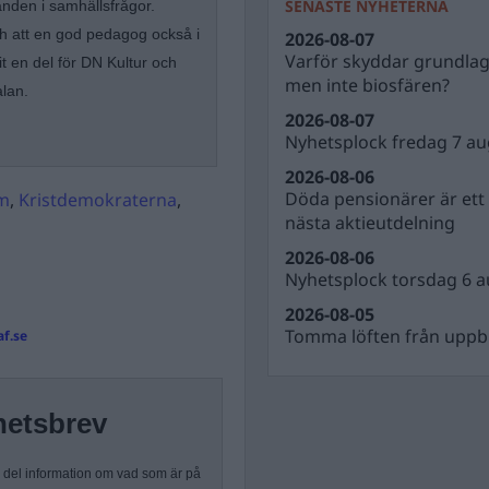
SENASTE NYHETERNA
nden i samhällsfrågor.
ch att en god pedagog också i
2026-08-07
Varför skyddar grundla
t en del för DN Kultur och
men inte biosfären?
alan.
2026-08-07
Nyhetsplock fredag 7 au
2026-08-06
Döda pensionärer är ett b
m
,
Kristdemokraterna
,
nästa aktieutdelning
2026-08-06
Nyhetsplock torsdag 6 a
2026-08-05
Tomma löften från uppbl
f.se
hetsbrev
n del information om vad som är på