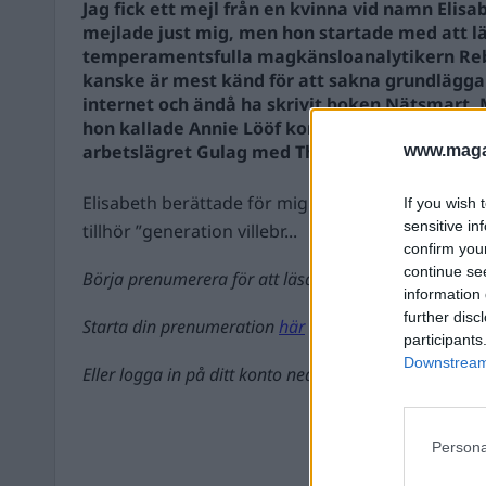
Jag fick ett mejl från en kvinna vid namn Elisa
mejlade just mig, men hon startade med att län
temperamentsfulla magkänsloanalytikern Re
kanske är mest känd för att sakna grundläg
internet och ändå ha skrivit boken Nätsmart.
hon kallade Annie Lööf kommunist och när ho
arbetslägret Gulag med The Muppet Show.
www.magas
Elisabeth berättade för mig i mejlet som följde p
If you wish 
sensitive in
tillhör ”generation villebr...
confirm you
continue se
Börja prenumerera för att läsa detta innehåll.
information 
further disc
Starta din prenumeration
här
participants
Downstream 
Eller logga in på ditt konto nedan:
Persona