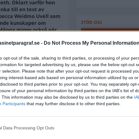
beth. Oklart varför hon
ka till en text av
becca Weidmo Uvell som
STÖD OSS
gande kunskaper om
 Många minns också när
Stöd Para§rafs bevakning av
n blandade ihop
inetparagraf.se -
Do Not Process My Personal Informatio
å länken att hennes son
PRENUMERERA PÅ PARA§R
to opt-out of the sale, sharing to third parties, or processing of your per
formation for targeted advertising by us, please use the below opt-out s
r selection. Please note that after your opt-out request is processed y
eing interest-based ads based on personal information utilized by us or
disclosed to third parties prior to your opt-out. You may separately opt-
losure of your personal information by third parties on the IAB’s list of
ÄMNESORD
. This information may also be disclosed by us to third parties on the
IA
A
Participants
that may further disclose it to other third parties.
Anders Cardell
Advokat
Magnusson
Brottslig
Carlsson
Börje R P
l Data Processing Opt Outs
Dick Sun
Demokrati