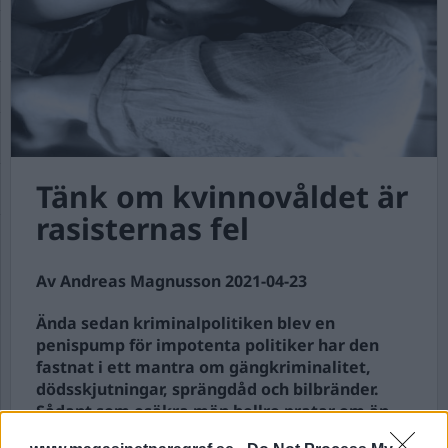
Tänk om kvinnovåldet är
rasisternas fel
Av Andreas Magnusson 2021-04-23
Ända sedan kriminalpolitiken blev en
penispump för impotenta politiker har den
fastnat i ett mantra om gängkriminalitet,
dödsskjutningar, sprängdåd och bilbränder.
Sådant som osäkra män hellre pratar om än
att behöva bry sig om sitt eget och