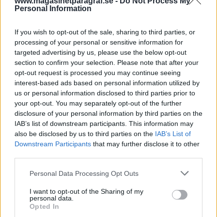
www.magasinetparagraf.se -
Do Not Process My
kompisarnas relationsvåld.
Personal Information
Högerpopulister i Sverige har en uttalad agenda.
If you wish to opt-out of the sale, sharing to third parties, or
De vill visa att Sverige är trasigt och de vill vis...
processing of your personal or sensitive information for
targeted advertising by us, please use the below opt-out
Börja prenumerera för att läsa detta innehåll.
section to confirm your selection. Please note that after your
opt-out request is processed you may continue seeing
Starta din prenumeration
här
interest-based ads based on personal information utilized by
us or personal information disclosed to third parties prior to
Eller logga in på ditt konto nedan:
your opt-out. You may separately opt-out of the further
disclosure of your personal information by third parties on the
IAB’s list of downstream participants. This information may
also be disclosed by us to third parties on the
IAB’s List of
Downstream Participants
that may further disclose it to other
third parties.
Username or E-mail
Personal Data Processing Opt Outs
I want to opt-out of the Sharing of my
personal data.
Password
Opted In