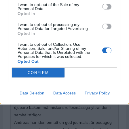
I want to opt-out of the Sale of my
Personal Data.
Remember Me
Opted In
I want to opt-out of processing my
Personal Data for Targeted Advertising.
Opted In
I want to opt-out of Collection, Use,
Forgot Password
Retention, Sale, and/or Sharing of my
Personal Data that Is Unrelated with the
Stöd Para§rafs bevakning av rättssäkerheten
Purposes for which it was collected.
Opted Out
CONFIRM
Andreas Magnusson
är gymnasielärare i svenska,
religionskunskap och etik. Han sysslar också med
musik och driver You Tube
Data Deletion
Data Access
Privacy Policy
kanalen
Samtidsreflexen
där tanken är att tränga
djupare bakom människors reflexmässiga yttranden i
samhällsfrågor.
Andreas har idén om att en god journalist är pedagog