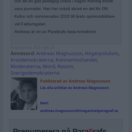
och att en god pedagog också i någon mening borde
vara journalist. Han har också skrivit en del för DN
Kultur och nominerades 2019 till årets opinionsbildare
vid Faktumgalan.
Andreas är en av Para§rafs fasta krönikörer.
Publicerad
2021-04-23
Ämnesord:
Andreas Magnusson
,
Högerpolulism
,
Kristdemokraterna
,
Kvinnomisshandel
,
Moderaterna
,
Mord
,
Rasism
,
Sverigedemokraterna
Publicerad av Andreas Magnusson
Läs alla artiklar av Andreas Magnusson
Mail:
andreas.magnusson@magasinetparagraf.se
Prenumerera på Para
§
rafs