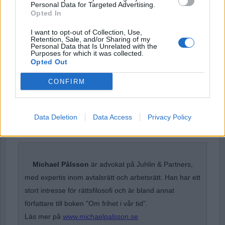
Personal Data for Targeted Advertising.
Password
Opted In
I want to opt-out of Collection, Use,
Retention, Sale, and/or Sharing of my
Personal Data that Is Unrelated with the
Remember Me
Purposes for which it was collected.
Opted Out
CONFIRM
Forgot Password
Data Deletion
Data Access
Privacy Policy
Stöd Para§rafs bevakning av högerextremismen
Michael Pålsson
är advokat på Juhlin & Partners,
med expertis inom avtalsrätt och arbetsrätt. Han har ett
stort intresse för rättsfilosofi och är bland annat
författare till boken ”Om frihet i vår tid”.
Läs mer på
www.michaelpalsson.se