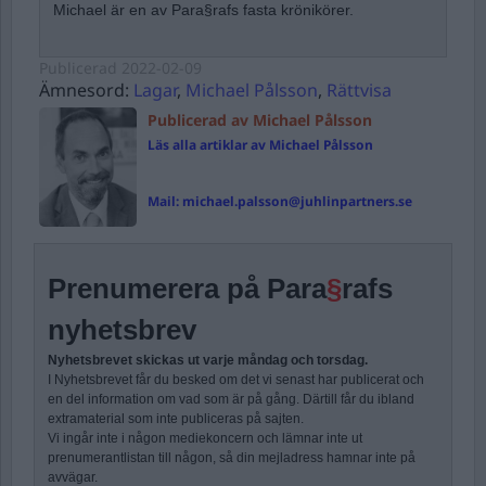
Michael är en av Para§rafs fasta krönikörer.
Publicerad
2022-02-09
Ämnesord:
Lagar
,
Michael Pålsson
,
Rättvisa
Publicerad av Michael Pålsson
Läs alla artiklar av Michael Pålsson
Mail:
michael.palsson@juhlinpartners.se
Prenumerera på Para
§
rafs
nyhetsbrev
Nyhetsbrevet skickas ut varje måndag och torsdag.
I Nyhetsbrevet får du besked om det vi senast har publicerat och
en del information om vad som är på gång. Därtill får du ibland
extramaterial som inte publiceras på sajten.
Vi ingår inte i någon mediekoncern och lämnar inte ut
prenumerantlistan till någon, så din mejladress hamnar inte på
avvägar.