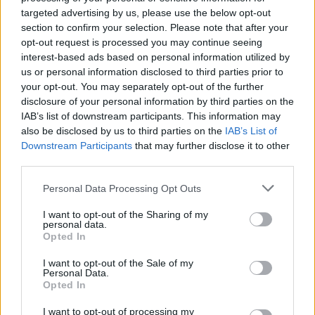
praktiskt verksamma jurister visar intresse för
targeted advertising by us, please use the below opt-out
rättvisan i sin dagliga verksamhet?
section to confirm your selection. Please note that after your
opt-out request is processed you may continue seeing
interest-based ads based on personal information utilized by
Jurister och filosofer har i århundraden
us or personal information disclosed to third parties prior to
diskuterat rätten och rättvisan. I en extremt
your opt-out. You may separately opt-out of the further
grovhuggen sa...
disclosure of your personal information by third parties on the
IAB’s list of downstream participants. This information may
Börja prenumerera för att läsa detta innehåll.
also be disclosed by us to third parties on the
IAB’s List of
Downstream Participants
that may further disclose it to other
Starta din prenumeration
här
third parties.
Eller logga in på ditt konto nedan:
Personal Data Processing Opt Outs
I want to opt-out of the Sharing of my
personal data.
Opted In
I want to opt-out of the Sale of my
Personal Data.
Username or E-mail
Opted In
I want to opt-out of processing my