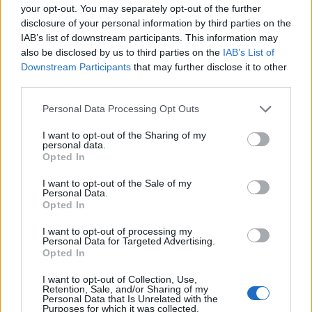
Näe, var då? – Här borta! sa han, och gick tillba...
your opt-out. You may separately opt-out of the further
disclosure of your personal information by third parties on the
Börja prenumerera för att läsa detta innehåll.
IAB’s list of downstream participants. This information may
also be disclosed by us to third parties on the
IAB’s List of
Starta din prenumeration
här
Downstream Participants
that may further disclose it to other
third parties.
Eller logga in på ditt konto nedan:
Personal Data Processing Opt Outs
I want to opt-out of the Sharing of my
personal data.
Opted In
I want to opt-out of the Sale of my
Username or E-mail
Personal Data.
Opted In
I want to opt-out of processing my
Password
Personal Data for Targeted Advertising.
Opted In
I want to opt-out of Collection, Use,
Retention, Sale, and/or Sharing of my
Remember Me
Personal Data that Is Unrelated with the
Purposes for which it was collected.