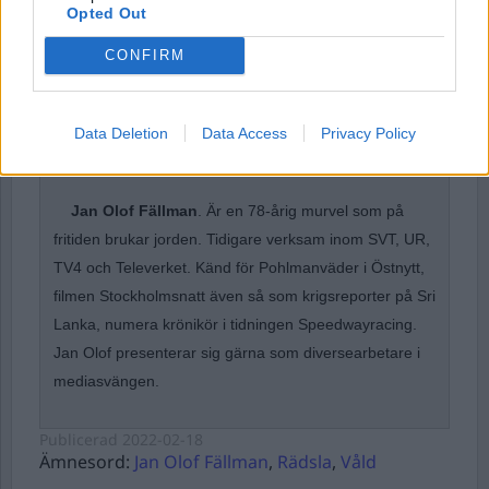
Opted Out
CONFIRM
Forgot Password
Stöd Para§raf – magasinet som hatas av högertrollen
Data Deletion
Data Access
Privacy Policy
Jan Olof Fällman
. Är en 78-årig murvel som på
fritiden brukar jorden. Tidigare verksam inom SVT, UR,
TV4 och Televerket. Känd för Pohlmanväder i Östnytt,
filmen Stockholmsnatt även så som krigsreporter på Sri
Lanka, numera krönikör i tidningen Speedwayracing.
Jan Olof presenterar sig gärna som diversearbetare i
mediasvängen.
Publicerad
2022-02-18
Ämnesord:
Jan Olof Fällman
,
Rädsla
,
Våld