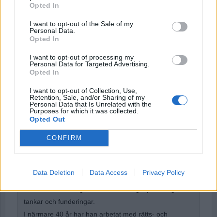
Opted In
Password
I want to opt-out of the Sale of my
Personal Data.
Opted In
Remember Me
I want to opt-out of processing my
Personal Data for Targeted Advertising.
Opted In
I want to opt-out of Collection, Use,
Retention, Sale, and/or Sharing of my
Personal Data that Is Unrelated with the
Forgot Password
Purposes for which it was collected.
Opted Out
Stöd Para§rafs bevakning av rättssäkerheten
CONFIRM
Dick Sundevall
är Para§rafs chefredaktör och
Data Deletion
Data Access
Privacy Policy
ansvariga utgivare men hans krönikor och
debattartiklar är inga ledare, utan högst personliga
tankar och funderingar.
I närmare 40 år har han arbetat med rätts- och