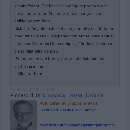
kriminalfrågor. Det har blivit många tv-program och
dokumentärfilmer. Åtta böcker och många tusen
artiklar genom åren.
Dick är mångfalt prisbelönt som journalist och författare
med utmärkelsen Guldspaden och annat. Mest stolt är
han över Ordfronts Demokratipris, ”för då väljs man ut
bland hela befolkningen”.
På frågan om vad han tycker är det bästa han har
gjort, svarar han:
– Mina tre barn.
Publicerad
2022-03-28
Ämnesord:
Dick Sundevall
,
Ryssar
,
Ukraina
Publicerad av Dick Sundevall
Läs alla artiklar av Dick Sundevall
Mail:
dick.sundevall@magasinetparagraf.se