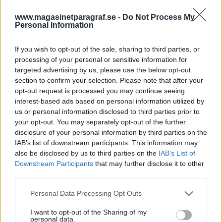
sönderbombade städer, så måste rimligen
något hända vad gäller Putin och de ja-sägare
www.magasinetparagraf.se -
Do Not Process My
han omger sig med.
Personal Information
Men vi måste skilja på ryssar och ryssar. Söker
If you wish to opt-out of the sale, sharing to third parties, or
processing of your personal or sensitive information for
ryssar asyl i Sverige så bör de i likhet med de som
targeted advertising by us, please use the below opt-out
...
section to confirm your selection. Please note that after your
opt-out request is processed you may continue seeing
Börja prenumerera för att läsa detta innehåll.
interest-based ads based on personal information utilized by
us or personal information disclosed to third parties prior to
Starta din prenumeration
här
your opt-out. You may separately opt-out of the further
disclosure of your personal information by third parties on the
Eller logga in på ditt konto nedan:
IAB’s list of downstream participants. This information may
also be disclosed by us to third parties on the
IAB’s List of
Downstream Participants
that may further disclose it to other
third parties.
Personal Data Processing Opt Outs
Username or E-mail
I want to opt-out of the Sharing of my
personal data.