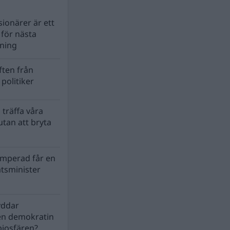
ionärer är ett
s för nästa
lning
ten från
politiker
 träffa våra
tan att bryta
mperad får en
atsminister
yddar
en demokratin
biosfären?