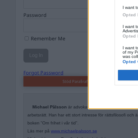
I want t
Password
Opted 
I want 
Advertis
Opted 
Remember Me
I want t
of my P
was col
Opted 
Forgot Password
Stöd Para§raf – magasinet som hatas av 
Michael Pålsson
är advokat på Juhlin & Partners, med
arbetsrätt. Han har ett stort intresse för rättsfilosofi och ä
boken ”Om frihet i vår tid”.
Läs mer på
www.michaelpalsson.se