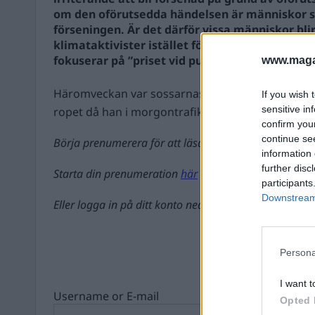
om den oförutsedda händelsen är människor 
förseningen. Är det därför vissa människor blir
klimataktivister istället för på politiker och 
fokuserar på ”priset vid pumpen” än våra barn
www.magas
Häromveckan var sossarnas egen bad boy, Jan Em
If you wish 
sensitive in
ropet då han i morgontrafiken ...
confirm you
continue se
Börja prenumerera för att läsa detta innehåll.
information 
further disc
Starta din prenumeration
här
participants
Downstream 
Eller logga in på ditt konto nedan:
Persona
I want t
Username or E-mail
Opted 