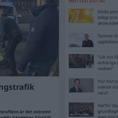
MEST LÄST JUST NU
Döda pens
billigt pri
aktieutde
Tomma löf
uppblåsta 
”Låt oss få
anhöriga u
revben”
Hur korru
ingstrafik
svensk st
vara?
Varför sk
grundlag
ntrafiken är det extremt
men inte 
sedda händelser. Särskilt