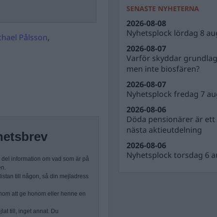
SENASTE NYHETERNA
2026-08-08
Nyhetsplock lördag 8 au
chael Pålsson
,
2026-08-07
Varför skyddar grundla
men inte biosfären?
2026-08-07
Nyhetsplock fredag 7 au
2026-08-06
Döda pensionärer är ett b
nästa aktieutdelning
hetsbrev
2026-08-06
Nyhetsplock torsdag 6 a
n del information om vad som är på
en.
stan till någon, så din mejladress
nom att ge honom eller henne en
at till, inget annat. Du