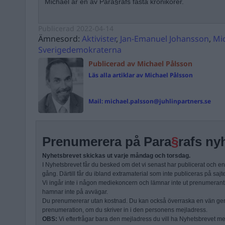
Michael är en av Para§rafs fasta krönikörer.
Publicerad
2022-04-14
Ämnesord:
Aktivister
,
Jan-Emanuel Johansson
,
Mi
Sverigedemokraterna
Publicerad av Michael Pålsson
Läs alla artiklar av Michael Pålsson
Mail:
michael.palsson@juhlinpartners.se
Prenumerera på Para
§
rafs ny
Nyhetsbrevet skickas ut varje måndag och torsdag.
I Nyhetsbrevet får du besked om det vi senast har publicerat och e
gång. Därtill får du ibland extramaterial som inte publiceras på sajt
Vi ingår inte i någon mediekoncern och lämnar inte ut prenumerantli
hamnar inte på avvägar.
Du prenumererar utan kostnad. Du kan också överraska en vän ge
prenumeration, om du skriver in i den personens mejladress.
OBS:
Vi efterfrågar bara den mejladress du vill ha Nyhetsbrevet mejl