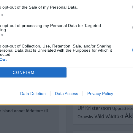
Dick Sun
Demokrati
o opt-out of the Sale of my Personal Data.
Dömda
Donald Trump
In
Fängelse
Förhör
Grov m
to opt-out of processing my Personal Data for Targeted
Jimmie Åkesson
ing.
Kokainmå
In
Kriminalvården
Kri
Lagar
Michael Pålss
o opt-out of Collection, Use, Retention, Sale, and/or Sharing
ersonal Data that Is Unrelated with the Purposes for which it
lected.
Misshandel
Moderater
Out
Mordförsök
Nilsson-Lar
Pol
CONFIRM
Petter Inedahl
Silventoinen
högertrollen
Poliser
Ricar
Rasism
Rättssäkerhet
Rättstr
Data Deletion
Data Access
Privacy Policy
Sverigedemokra
 expertis inom avtalsrätt och
Ulf Kristersson
Upprättels
r bland annat författare till
Åk
Våld
Våldtäkt
Oravsky