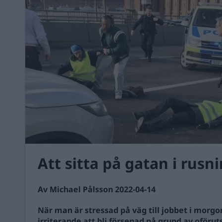
Att sitta på gatan i rusn
Av Michael Pålsson 2022-04-14
När man är stressad på väg till jobbet i morgo
irriterande att bli försenad på grund av oförut