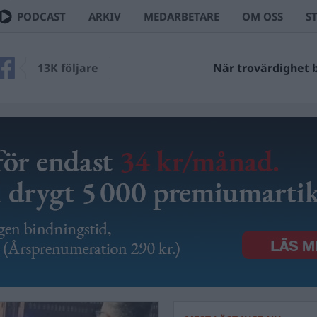
PODCAST
ARKIV
MEDARBETARE
OM OSS
S
13K följare
När trovärdighet bl