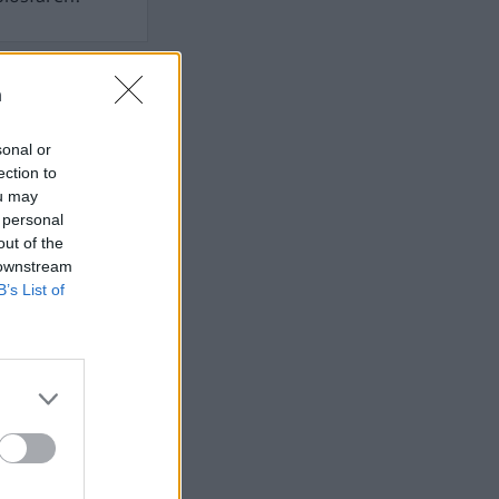
n
 rättssäkerheten
sonal or
ection to
ou may
 personal
AFS NYHETSBREV
out of the
 downstream
B’s List of
ndreas
Börje
het
 Carlsson