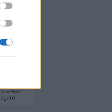
devall
Ebba Busch
isshandel
Israel
let
stdemokraterna
on
Mord
na
ancuent
Nina
isen
d A R Nilsson
ygghet
Rån
Skjutning
terna
Ukraina
Vladimir
e
Vapen
lagare