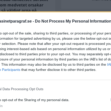
som medvetet orsakar
 så väldigt arga på
media som hellre
STÖD OSS
s framtid?
inetparagraf.se -
Do Not Process My Personal Informatio
Stöd Para§rafs bevakning av
anuel Johansson, åter i
to opt-out of the sale, sharing to third parties, or processing of your per
formation for targeted advertising by us, please use the below opt-out s
r selection. Please note that after your opt-out request is processed y
eing interest-based ads based on personal information utilized by us or
PRENUMERERA PÅ PARA§R
disclosed to third parties prior to your opt-out. You may separately opt-
losure of your personal information by third parties on the IAB’s list of
. This information may also be disclosed by us to third parties on the
IA
Participants
that may further disclose it to other third parties.
ÄMNESORD
A
Anders Cardell
Advokat
l Data Processing Opt Outs
Magnusson
Brottslig
o opt-out of the Sharing of my personal data.
Carlsson
Börje R P
In