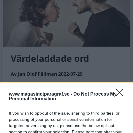
Värdeladdade ord
Av Jan Olof Fällman 2022-07-29
Oftast förundras jag över ordets betydelse. Jag
menar att ett ord som är värdeladdat för mig
www.magasinetparagraf.se -
Do Not Process My
Personal Information
kanske inte betyder något för en annan person
och vice versa. Det är många gånger denna
problematik som kan skapa konflikter.
If you wish to opt-out of the sale, sharing to third parties, or
processing of your personal or sensitive information for
targeted advertising by us, please use the below opt-out
Sedan är det väl så att en ordväxling där ord står
section to confirm your selection. Please note that after your