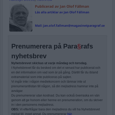
Publicerad av Jan Olof Fällman
Läs alla artiklar av Jan Olof Fällman
Mail:
jan.olof.fallman@magasinetparagraf.se
Prenumerera på Para
§
rafs
nyhetsbrev
Nyhetsbrevet skickas ut varje måndag och torsdag.
I Nyhetsbrevet får du besked om det vi senast har publicerat och
en del information om vad som är på gång. Därtill får du ibland
extramaterial som inte publiceras på sajten.
Vi ingår inte i någon mediekoncern och lämnar inte ut
prenumerantlistan till någon, så din mejladress hamnar inte på
avvägar.
Du prenumererar utan kostnad. Du kan också överraska en vän
genom att ge honom eller henne en prenumeration, om du skriver
in i den personens mejladress.
OBS:
Vi efterfrågar bara den mejladress du vill ha Nyhetsbrevet
mejlat till, inget annat. Du prenumererar
här
.