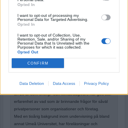
Opted In
Remember Me
I want to opt-out of processing my
Personal Data for Targeted Advertising.
Opted In
I want to opt-out of Collection, Use,
Forgot Password
Retention, Sale, and/or Sharing of my
Personal Data that Is Unrelated with the
Purposes for which it was collected.
Stöd Para§rafs bevakning av högerextremismen
Opted Out
CONFIRM
Marcel Berkelder
är civilingenjör med mer än 40 års
erfarenhet av energi- och klimatfrågor. Certifierad
Data Deletion
Data Access
Privacy Policy
energiexpert och certifierad ventilationsfunktionär. Mer
än 20 år som energi- och klimatrådgivare har gett stor
erfarenhet av vad som är brinnande frågor för såväl
privatpersoner som organisationer och företag.
Med en tioårig bakgrund inom undervisning på bland
annat Umeå Universitet, har föreläsningar och