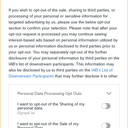
Fission och fusion är varandras motsatser. När
det gäller alstring av el är de nog lika goda
If you wish to opt-out of the sale, sharing to third parties, or
processing of your personal or sensitive information for
kålsupa...
targeted advertising by us, please use the below opt-out
section to confirm your selection. Please note that after your
Börja prenumerera för att läsa detta innehåll.
opt-out request is processed you may continue seeing
interest-based ads based on personal information utilized by
Starta din prenumeration
här
us or personal information disclosed to third parties prior to
your opt-out. You may separately opt-out of the further
Eller logga in på ditt konto nedan:
disclosure of your personal information by third parties on the
IAB’s list of downstream participants. This information may
also be disclosed by us to third parties on the
IAB’s List of
Downstream Participants
that may further disclose it to other
third parties.
Username or E-mail
Personal Data Processing Opt Outs
I want to opt-out of the Sharing of my
personal data.
Opted In
Password
I want to opt-out of the Sale of my
Personal Data.