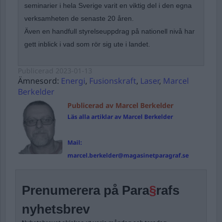
seminarier i hela Sverige varit en viktig del i den egna
verksamheten de senaste 20 åren.
Även en handfull styrelseuppdrag på nationell nivå har
gett inblick i vad som rör sig ute i landet.
Publicerad
2023-01-13
Ämnesord:
Energi
,
Fusionskraft
,
Laser
,
Marcel
Berkelder
Publicerad av Marcel Berkelder
Läs alla artiklar av Marcel Berkelder
Mail:
marcel.berkelder@magasinetparagraf.se
Prenumerera på Para
§
rafs
nyhetsbrev