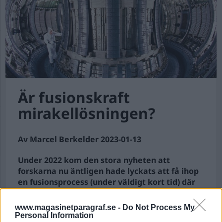
Är fusionskraft
mirakellösningen?
Av Marcel Berkelder 2023-01-13
Under 2022 kom den stora nyheten att
forskarna nu äntligen hade lyckats att få ihop
en fusionsprocess (under väldigt kort tid) där
tillförd energi var mindre än den alstrade
atomära energin.
www.magasinetparagraf.se -
Do Not Process My
Personal Information