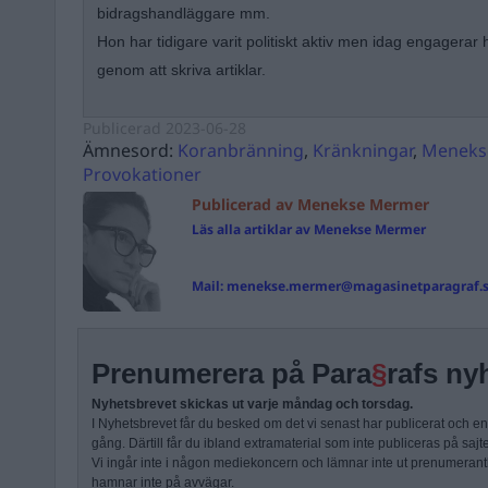
bidragshandläggare mm.
Hon har tidigare varit politiskt aktiv men idag engagerar 
genom att skriva artiklar.
Publicerad
2023-06-28
Ämnesord:
Koranbränning
,
Kränkningar
,
Meneks
Provokationer
Publicerad av Menekse Mermer
Läs alla artiklar av Menekse Mermer
Mail:
menekse.mermer@magasinetparagraf.
Prenumerera på Para
§
rafs ny
Nyhetsbrevet skickas ut varje måndag och torsdag.
I Nyhetsbrevet får du besked om det vi senast har publicerat och e
gång. Därtill får du ibland extramaterial som inte publiceras på sajt
Vi ingår inte i någon mediekoncern och lämnar inte ut prenumerantli
hamnar inte på avvägar.