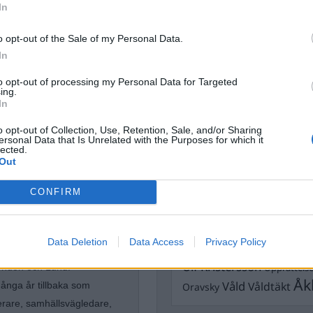
In
Dick Sun
Demokrati
Dömda
o opt-out of the Sale of my Personal Data.
Donald Trump
In
Fängelse
Förhör
Grov m
Jimmie Åkesson
to opt-out of processing my Personal Data for Targeted
Kokainmå
ing.
Kriminalvården
Kri
In
Lagar
Michael Pålss
o opt-out of Collection, Use, Retention, Sale, and/or Sharing
ersonal Data that Is Unrelated with the Purposes for which it
Misshandel
Moderater
lected.
Out
Mordförsök
Nilsson-Lar
Pol
Petter Inedahl
Silventoinen
tremismen
CONFIRM
Poliser
Ricar
Rasism
Rättssäkerhet
Rättstr
Data Deletion
Data Access
Privacy Policy
Sverigedemokra
h delar gärna med sig av sitt
Ulf Kristersson
Upprättels
 London och Lund.
Åk
Våld
Våldtäkt
många år tillbaka som
Oravsky
terare, samhällsvägledare,