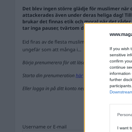
Det blev ingen större glädje för muslimer när d
attackerades även under deras heliga dag! Till
brukar det finnas etik och moral när det råde
tar inga pauser, tvärtom den passar på.
www.magas
Eid firas av de flesta muslimer oavsett om man är 
ungefär som att många i...
If you wish 
sensitive in
confirm you
Börja prenumerera för att läsa detta innehåll.
continue se
information 
Starta din prenumeration
här
further disc
participants
Eller logga in på ditt konto nedan:
Downstream 
Persona
Username or E-mail
I want t