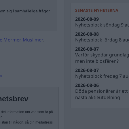
SENASTE NYHETERNA
hon sig i samhälleliga frågor
2026-08-09
Nyhetsplock söndag 9 a
2026-08-08
Nyhetsplock lördag 8 au
e Mermer
,
Muslimer
,
2026-08-07
Varför skyddar grundla
men inte biosfären?
2026-08-07
Nyhetsplock fredag 7 au
se
2026-08-06
Döda pensionärer är ett b
nästa aktieutdelning
hetsbrev
n del information om vad som är på
en.
stan till någon, så din mejladress