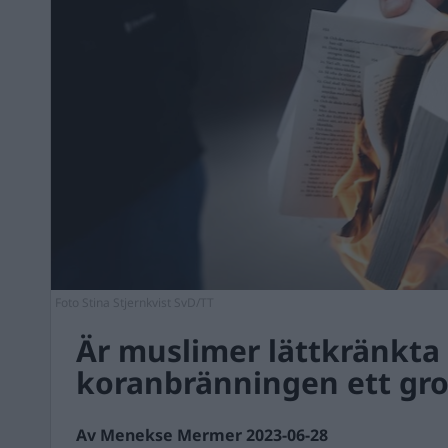
Foto Stina Stjernkvist SvD/TT
Är muslimer lättkränkta 
koranbränningen ett gro
Av Menekse Mermer 2023-06-28