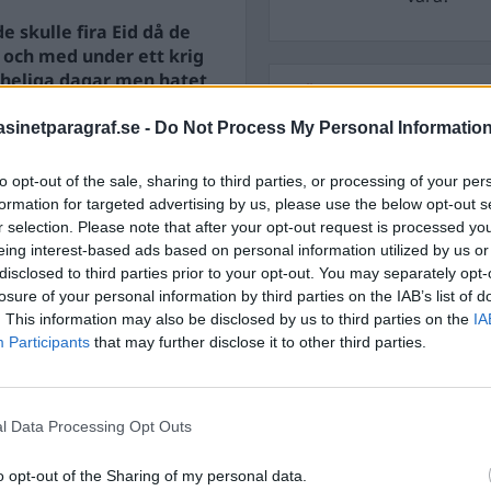
e skulle fira Eid då de
 och med under ett krig
r heliga dagar men hatet
STÖD OSS
inetparagraf.se -
Do Not Process My Personal Informatio
Stöd Para§raf – magasine
högertrolle
aktivt troende eller inte,
to opt-out of the sale, sharing to third parties, or processing of your per
formation for targeted advertising by us, please use the below opt-out s
r selection. Please note that after your opt-out request is processed y
PRENUMERERA PÅ PARA§R
eing interest-based ads based on personal information utilized by us or
disclosed to third parties prior to your opt-out. You may separately opt-
losure of your personal information by third parties on the IAB’s list of
. This information may also be disclosed by us to third parties on the
IA
Participants
that may further disclose it to other third parties.
ÄMNESORD
A
Anders Cardell
Advokat
l Data Processing Opt Outs
Magnusson
Brottslig
Carlsson
Börje R P
o opt-out of the Sharing of my personal data.