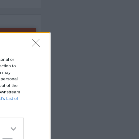
 rättssäkerheten
n
AFS NYHETSBREV
sonal or
ection to
ou may
 personal
out of the
 downstream
B’s List of
ndreas
Börje
het
 Carlsson
devall