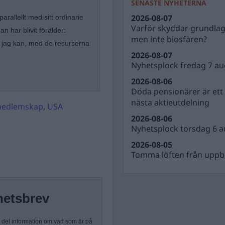
SENASTE NYHETERNA
2026-08-07
arallellt med sitt ordinarie
Varför skyddar grundla
n har blivit förälder:
men inte biosfären?
et jag kan, med de resurserna
2026-08-07
Nyhetsplock fredag 7 au
2026-08-06
Döda pensionärer är ett b
nästa aktieutdelning
edlemskap
,
USA
2026-08-06
Nyhetsplock torsdag 6 a
2026-08-05
Tomma löften från uppbl
hetsbrev
n del information om vad som är på