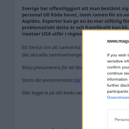
Sverige har offentliggjort att man bestämt sig 
personal till Röda havet, inom ramen för en a
Aspides. Experter kan ge en än mer utförlig förk
problematiskt detta är och framförallt kan bli
insatser USA utför i regionen.
www.magas
Ett beslut om att samverka militärt kan innebära
det aktuella sammanhanget. ...
If you wish 
sensitive in
Börja prenumerera för att läsa detta innehåll.
confirm you
continue se
Starta din prenumeration
här
information 
further disc
participants
Eller logga in på ditt konto nedan:
Downstream 
Persona