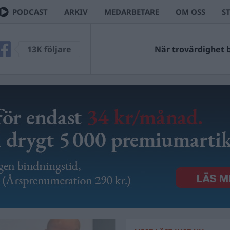
PODCAST
ARKIV
MEDARBETARE
OM OSS
S
13K följare
När trovärdighet bl