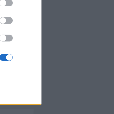
Ebba Busch
isshandel
Israel
let
stdemokraterna
on
Mord
na
ancuent
Nina
isen
d A R Nilsson
ygghet
Rån
Skjutning
terna
Ukraina
Vladimir
e
Vapen
lagare