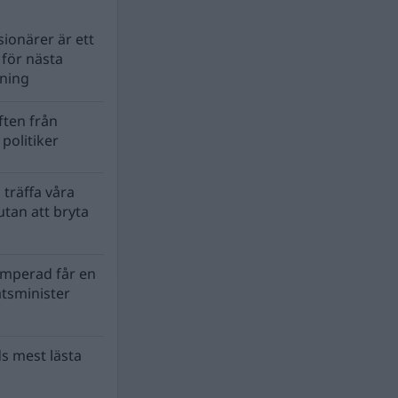
ionärer är ett
s för nästa
lning
ten från
politiker
 träffa våra
tan att bryta
mperad får en
atsminister
s mest lästa