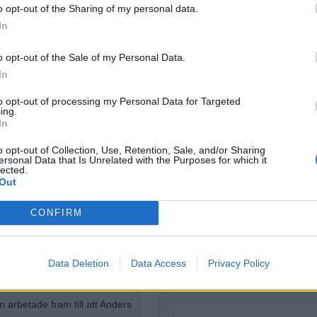
o opt-out of the Sharing of my personal data.
Dömda
Donald Trump
In
Fängelse
Förhör
Grov m
o opt-out of the Sale of my Personal Data.
Jimmie Åkesson
Kokainmå
In
Kriminalvården
Kri
Lagar
Michael Pålss
to opt-out of processing my Personal Data for Targeted
ing.
In
Misshandel
Moderater
Mordförsök
Nilsson-Lar
o opt-out of Collection, Use, Retention, Sale, and/or Sharing
ersonal Data that Is Unrelated with the Purposes for which it
Pol
Petter Inedahl
Silventoinen
lected.
Poliser
Out
Ricar
Rasism
Rättssäkerhet
tremismen
Rättstr
CONFIRM
Sverigedemokra
Ulf Kristersson
Upprättels
Åk
Data Deletion
Data Access
Privacy Policy
Våld
Våldtäkt
allstahammar och i
Oravsky
n arbetade fram till att Anders