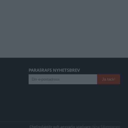
PARA§RAFS NYHETSBREV
Chefredaktör och ansvarig utgivare:
Nina Silventoinen