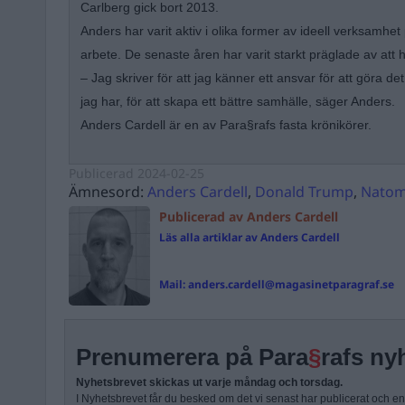
Carlberg gick bort 2013.
Anders har varit aktiv i olika former av ideell verksamhet p
arbete. De senaste åren har varit starkt präglade av att ha
– Jag skriver för att jag känner ett ansvar för att göra d
jag har, för att skapa ett bättre samhälle, säger Anders.
Anders Cardell är en av Para§rafs fasta krönikörer.
Publicerad
2024-02-25
Ämnesord:
Anders Cardell
,
Donald Trump
,
Natom
Publicerad av Anders Cardell
Läs alla artiklar av Anders Cardell
Mail:
anders.cardell@magasinetparagraf.se
Prenumerera på Para
§
rafs ny
Nyhetsbrevet skickas ut varje måndag och torsdag.
I Nyhetsbrevet får du besked om det vi senast har publicerat och e