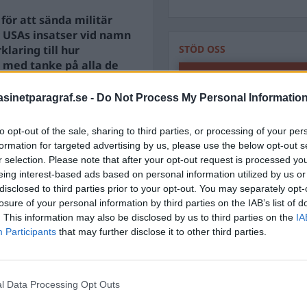
för att sända militär
v USAs insatser vid namn
laring till hur
STÖD OSS
, med tanke på alla de
Stöd Para§rafs bevakning av
inetparagraf.se -
Do Not Process My Personal Informatio
 olika saker beroende på
PRENUMERERA PÅ PARA§R
to opt-out of the sale, sharing to third parties, or processing of your per
formation for targeted advertising by us, please use the below opt-out s
r selection. Please note that after your opt-out request is processed y
eing interest-based ads based on personal information utilized by us or
disclosed to third parties prior to your opt-out. You may separately opt-
losure of your personal information by third parties on the IAB’s list of
ÄMNESORD
. This information may also be disclosed by us to third parties on the
IA
A
Participants
that may further disclose it to other third parties.
Anders Cardell
Advokat
Magnusson
Brottslig
Carlsson
Börje R P
l Data Processing Opt Outs
Dick Sun
Demokrati