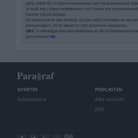
gång. Därtill får du ibland extramaterial som inte publiceras på sajt
Vi ingår inte i någon mediekoncern och lämnar inte ut prenumerantli
hamnar inte på avvägar.
Du prenumererar utan kostnad. Du kan också överraska en vän ge
prenumeration, om du skriver in i den personens mejladress.
OBS:
Vi efterfrågar bara den mejladress du vill ha Nyhetsbrevet mejl
prenumererar
här
.
NYHETER
PODCASTEN
Annonsera
Alla avsnitt
RSS