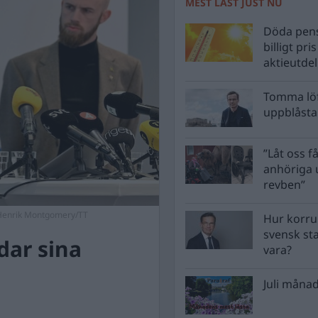
MEST LÄST JUST NU
Döda pens
billigt pri
aktieutde
Tomma löf
uppblåsta 
”Låt oss få
anhöriga u
revben”
to:Henrik Montgomery/TT
Hur korru
svensk st
dar sina
vara?
Juli månad