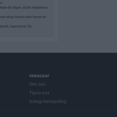
en.
stan till någon, så din mejladress
nom att ge honom eller henne en
at till, inget annat. Du
PARAGRAF
Om oss
Tipsa oss
Integritetspolicy