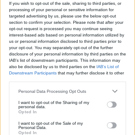
Lundborg som går ut på att häckla
If you wish to opt-out of the sale, sharing to third parties, or
Vänsterpartiet för at...
processing of your personal or sensitive information for
targeted advertising by us, please use the below opt-out
Börja prenumerera för att läsa detta innehåll.
section to confirm your selection. Please note that after your
opt-out request is processed you may continue seeing
Starta din prenumeration
här
interest-based ads based on personal information utilized by
us or personal information disclosed to third parties prior to
your opt-out. You may separately opt-out of the further
Eller logga in på ditt konto nedan:
disclosure of your personal information by third parties on the
IAB’s list of downstream participants. This information may
also be disclosed by us to third parties on the
IAB’s List of
Downstream Participants
that may further disclose it to other
third parties.
Username or E-mail
Personal Data Processing Opt Outs
I want to opt-out of the Sharing of my
personal data.
Password
Opted In
I want to opt-out of the Sale of my
Personal Data.
Opted In
Remember Me