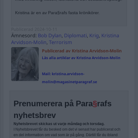
Kristina är en av Para§rafs fasta krönikörer.
Publicerad
2024-10-11
Ämnesord:
Bob Dylan
,
Diplomati
,
Krig
,
Kristina
Arvidson-Molin
,
Terrorism
Publicerad av Kristina Arvidson-Molin
Läs alla artiklar av Kristina Arvidson-Molin
Mail:
kristina.arvidson-
molin@magasinetparagraf.se
Prenumerera på Para
§
rafs
nyhetsbrev
Nyhetsbrevet skickas ut varje måndag och torsdag.
I Nyhetsbrevet får du besked om det vi senast har publicerat och
en del information om vad som är på gång. Därtill får du ibland