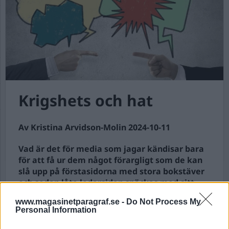
Krigshets och hat
Av Kristina Arvidson-Molin 2024-10-11
Vad är det för media som jagar kändisar bara
för att få ur dem något förargligt som de kan
slå upp på förstasidorna med stora bokstäver
och sedan låta ledarsidan späckas med sitt
usch-fy?
www.magasinetparagraf.se -
Do Not Process My
Personal Information
Senast i raden har vi drevet mot Christoffer