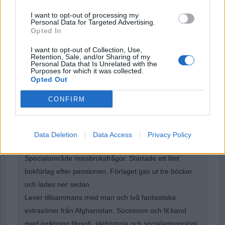
I want to opt-out of processing my
Personal Data for Targeted Advertising.
Opted In
I want to opt-out of Collection, Use,
Forgot Password
Retention, Sale, and/or Sharing of my
Personal Data that Is Unrelated with the
Stöd Para§raf – magasinet som hatas av högertrollen
Purposes for which it was collected.
Opted Out
CONFIRM
Kristina Arvidson-Molin
har varit verksamhetschef för
område socialtjänst, äldreomsorg och barnomsorg i en
Data Deletion
Data Access
Privacy Policy
av stadsdelarna i Göteborg.
Specialområde missbruksfrågor. Startade ett litet
bokförlag efter pensionen. Förlaget gav ut tre böcker
och lades ner sedan.
Lever tillsammans med man och två fantastiska
extrasöner från Afghanistan. Socionom och fil.kand
med inriktning filosofi, idéhistoria och socialantropologi.