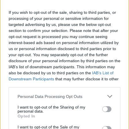
öppet för olikheter såsom kultur, tradition, ras
och religion. Visst är det helt fantastiskt, men
If you wish to opt-out of the sale, sharing to third parties, or
nu är det dags för snacket om integration!
processing of your personal or sensitive information for
targeted advertising by us, please use the below opt-out
Du måste integrera dig in i samhället och då är
section to confirm your selection. Please note that after your
opt-out request is processed you may continue seeing
språk A & O. Det kan bli så att du snart kommer
interest-based ads based on personal information utilized by
...
us or personal information disclosed to third parties prior to
your opt-out. You may separately opt-out of the further
Börja prenumerera för att läsa detta innehåll.
disclosure of your personal information by third parties on the
IAB’s list of downstream participants. This information may
Starta din prenumeration
här
also be disclosed by us to third parties on the
IAB’s List of
Downstream Participants
that may further disclose it to other
Eller logga in på ditt konto nedan:
third parties.
Personal Data Processing Opt Outs
I want to opt-out of the Sharing of my
personal data.
Opted In
Username or E-mail
I want to opt-out of the Sale of my