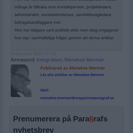
många år tillbaka som kontaktperson, projektledare,
administratör, socialsekreterare, samhällsvägledare,
bidragshandläggare mm.
Hon har tidigare varit politiskt aktiv men idag engagerar
hon sig i samhälleliga frågor genom att skriva artiklar.
Publicerad
2024-11-14
Ämnesord:
Integration
,
Menekse Mermer
Publicerad av Menekse Mermer
Läs alla artiklar av Menekse Mermer
Mail:
menekse.mermer@magasinetparagraf.se
Prenumerera på Para
§
rafs
nyhetsbrev