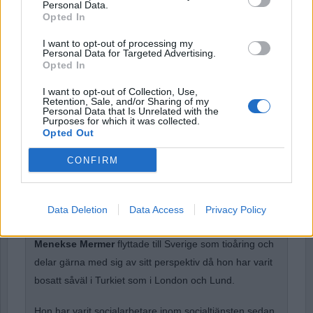
Personal Data.
Opted In
Password
I want to opt-out of processing my
Personal Data for Targeted Advertising.
Opted In
Remember Me
I want to opt-out of Collection, Use,
Retention, Sale, and/or Sharing of my
Personal Data that Is Unrelated with the
Purposes for which it was collected.
Opted Out
CONFIRM
Forgot Password
Stöd Para§rafs bevakning av högerextremismen
Data Deletion
Data Access
Privacy Policy
Menekse Mermer
flyttade till Sverige som tioåring och
delar gärna med sig av sitt perspektiv då hon har varit
bosatt såväl i Turkiet som i London och Lund.
Hon har varit socialarbetare inom socialtjänsten sedan