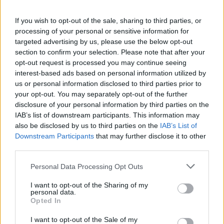
här värderingarna är överlägsna och vill i
förlängningen tvinga personer som kommer
If you wish to opt-out of the sale, sharing to third parties, or
från andra kulturer att ta till sig de här
processing of your personal or sensitive information for
värderingarna. De som inte är villiga att göra
targeted advertising by us, please use the below opt-out
detta skall inte vara välkomna i Sverige.
section to confirm your selection. Please note that after your
opt-out request is processed you may continue seeing
Trots att jag är infödd svensk vet jag hur det
interest-based ads based on personal information utilized by
känns att bli påtvingad kristna värderingar. På 60-
us or personal information disclosed to third parties prior to
your opt-out. You may separately opt-out of the further
ta...
disclosure of your personal information by third parties on the
IAB’s list of downstream participants. This information may
Börja prenumerera för att läsa detta innehåll.
also be disclosed by us to third parties on the
IAB’s List of
Downstream Participants
that may further disclose it to other
Starta din prenumeration
här
third parties.
Eller logga in på ditt konto nedan:
Personal Data Processing Opt Outs
I want to opt-out of the Sharing of my
personal data.
Opted In
I want to opt-out of the Sale of my