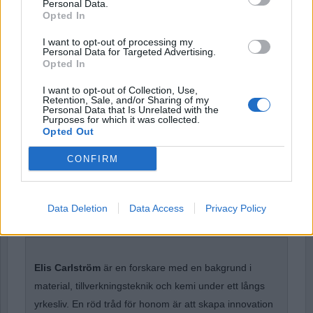
Username or E-mail
Personal Data.
Opted In
I want to opt-out of processing my
Personal Data for Targeted Advertising.
Password
Opted In
I want to opt-out of Collection, Use,
Retention, Sale, and/or Sharing of my
Remember Me
Personal Data that Is Unrelated with the
Purposes for which it was collected.
Opted Out
CONFIRM
Forgot Password
Data Deletion
Data Access
Privacy Policy
Stöd Para§rafs bevakning av rättssäkerheten
Elis Carlström
är en forskare med en bakgrund i
material, tillverkningsteknik och kemi under ett långs
yrkesliv. En röd tråd för honom är att skapa innovation