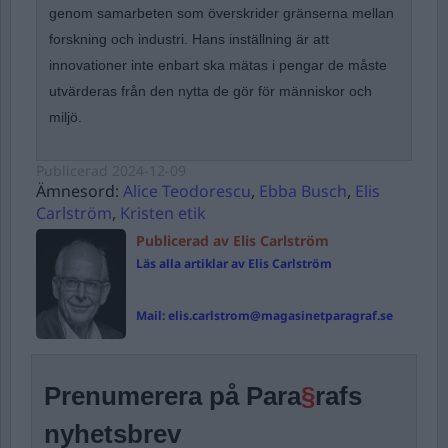
genom samarbeten som överskrider gränserna mellan
forskning och industri. Hans inställning är att
innovationer inte enbart ska mätas i pengar de måste
utvärderas från den nytta de gör för människor och
miljö.
Publicerad
2024-12-09
Ämnesord:
Alice Teodorescu
,
Ebba Busch
,
Elis
Carlström
,
Kristen etik
Publicerad av Elis Carlström
Läs alla artiklar av Elis Carlström
Mail:
elis.carlstrom@magasinetparagraf.se
Prenumerera på Para
§
rafs
nyhetsbrev