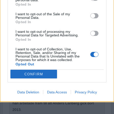
personal data.
Opted In
Password
I want to opt-out of the Sale of my
Personal Data.
Opted In
Remember Me
I want to opt-out of processing my
Personal Data for Targeted Advertising.
Opted In
I want to opt-out of Collection, Use,
Retention, Sale, and/or Sharing of my
Forgot Password
Personal Data that Is Unrelated with the
Purposes for which it was collected.
Stöd Para§rafs bevakning av högerextremismen
Opted Out
CONFIRM
Anders Cardell
växte upp i det lilla brukssamhället
Hallstahammar och i stockholmsförorten Östberga.
Data Deletion
Data Access
Privacy Policy
Han blev anställd på Fryshuset i slutet på 80-talet där
han arbetade fram till att Anders Carlberg gick bort
2013.