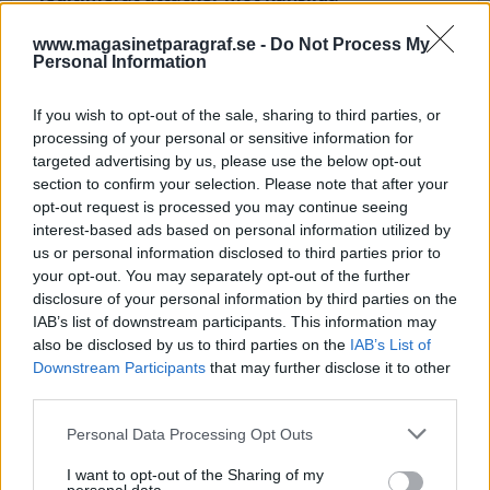
kärntekniska anläggningar från Natanz i Iran
till misstänkta mål i Syrien.
www.magasinetparagraf.se -
Do Not Process My
Personal Information
Det har handlat om anläggningar där uran
If you wish to opt-out of the sale, sharing to third parties, or
anrikas eller förvaras. Det som på ytan låter som
processing of your personal or sensitive information for
ett "prec...
targeted advertising by us, please use the below opt-out
section to confirm your selection. Please note that after your
Börja prenumerera för att läsa detta innehåll.
opt-out request is processed you may continue seeing
interest-based ads based on personal information utilized by
Starta din prenumeration
här
us or personal information disclosed to third parties prior to
your opt-out. You may separately opt-out of the further
Eller logga in på ditt konto nedan:
disclosure of your personal information by third parties on the
IAB’s list of downstream participants. This information may
also be disclosed by us to third parties on the
IAB’s List of
Downstream Participants
that may further disclose it to other
third parties.
Personal Data Processing Opt Outs
Username or E-mail
I want to opt-out of the Sharing of my