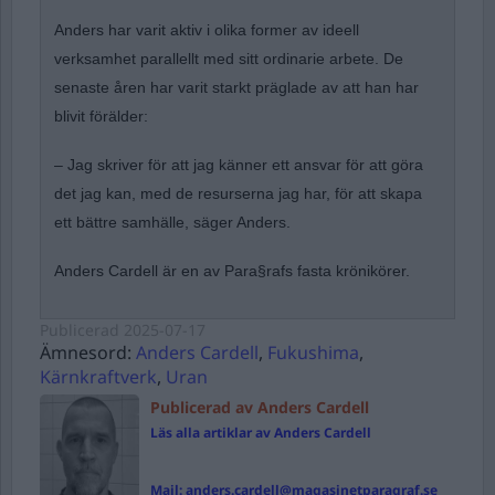
Anders har varit aktiv i olika former av ideell
verksamhet parallellt med sitt ordinarie arbete. De
senaste åren har varit starkt präglade av att han har
blivit förälder:
– Jag skriver för att jag känner ett ansvar för att göra
det jag kan, med de resurserna jag har, för att skapa
ett bättre samhälle, säger Anders.
Anders Cardell är en av Para§rafs fasta krönikörer.
Publicerad
2025-07-17
Ämnesord:
Anders Cardell
,
Fukushima
,
Kärnkraftverk
,
Uran
Publicerad av Anders Cardell
Läs alla artiklar av Anders Cardell
Mail:
anders.cardell@magasinetparagraf.se