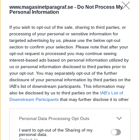
ögon.
www.magasinetparagraf.se -
Do Not Process My
Personal Information
”I princip varje krig som har startats de senaste
50 åren har varit ett resultat eller möjliggjorts ...
If you wish to opt-out of the sale, sharing to third parties, or
processing of your personal or sensitive information for
Börja prenumerera för att läsa detta innehåll.
targeted advertising by us, please use the below opt-out
section to confirm your selection. Please note that after your
Starta din prenumeration
här
opt-out request is processed you may continue seeing
interest-based ads based on personal information utilized by
Eller logga in på ditt konto nedan:
us or personal information disclosed to third parties prior to
your opt-out. You may separately opt-out of the further
disclosure of your personal information by third parties on the
IAB’s list of downstream participants. This information may
also be disclosed by us to third parties on the
IAB’s List of
Downstream Participants
that may further disclose it to other
third parties.
Username or E-mail
Personal Data Processing Opt Outs
Password
I want to opt-out of the Sharing of my
personal data.
Opted In