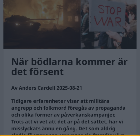
När bödlarna kommer är
det försent
Av Anders Cardell 2025-08-21
Tidigare erfarenheter visar att militära
angrepp och folkmord föregås av propaganda
och olika former av påverkanskampanjer.
Trots att vi vet att det är på det sättet, har vi
misslyckats ännu en gång. Det som aldrig
skulle få upprepas, upprepar sig framför våra