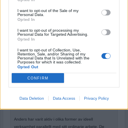
I want to opt-out of the Sale of my
Remember Me
Personal Data.
Opted In
I want to opt-out of processing my
Personal Data for Targeted Advertising.
Opted In
Forgot Password
I want to opt-out of Collection, Use,
Stöd Para§rafs bevakning av rättssäkerheten
Retention, Sale, and/or Sharing of my
Personal Data that Is Unrelated with the
Purposes for which it was collected.
Opted Out
Anders Cardell
växte upp i det lilla brukssamhället
CONFIRM
Hallstahammar och i stockholmsförorten Östberga.
Han blev anställd på Fryshuset i slutet på 80-talet där
Data Deletion
Data Access
Privacy Policy
han arbetade fram till att Anders Carlberg gick bort
2013.
Anders har varit aktiv i olika former av ideell
verksamhet parallellt med sitt ordinarie arbete. De