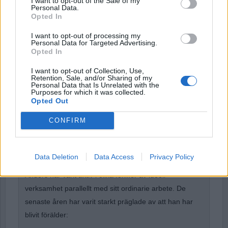
I want to opt-out of the Sale of my
Personal Data.
Opted In
I want to opt-out of processing my
Forgot Password
Personal Data for Targeted Advertising.
Opted In
Stöd Para§rafs bevakning av högerextremismen
I want to opt-out of Collection, Use,
Retention, Sale, and/or Sharing of my
Personal Data that Is Unrelated with the
Purposes for which it was collected.
Anders Cardell
växte upp i det lilla brukssamhället
Opted Out
Hallstahammar och i stockholmsförorten Östberga.
CONFIRM
Han blev anställd på Fryshuset i slutet på 80-talet där
han arbetade fram till att Anders Carlberg gick bort
2013.
Data Deletion
Data Access
Privacy Policy
Anders har varit aktiv i olika former av ideell
verksamhet parallellt med sitt ordinarie arbete. De
senaste åren har varit starkt präglade av att han har
blivit förälder: