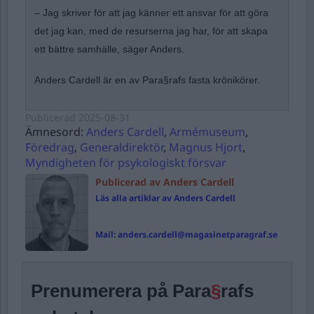
– Jag skriver för att jag känner ett ansvar för att göra
det jag kan, med de resurserna jag har, för att skapa
ett bättre samhälle, säger Anders.
Anders Cardell är en av Para§rafs fasta krönikörer.
Publicerad
2025-08-31
Ämnesord:
Anders Cardell
,
Armémuseum
,
Föredrag
,
Generaldirektör
,
Magnus Hjort
,
Myndigheten för psykologiskt försvar
Publicerad av Anders Cardell
Läs alla artiklar av Anders Cardell
Mail:
anders.cardell@magasinetparagraf.se
Prenumerera på Para
§
rafs