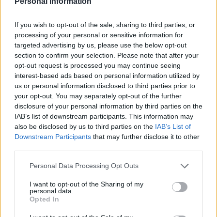
Personal Information
för psyko...
Börja prenumerera för att läsa detta innehåll.
If you wish to opt-out of the sale, sharing to third parties, or
processing of your personal or sensitive information for
Starta din prenumeration
här
targeted advertising by us, please use the below opt-out
section to confirm your selection. Please note that after your
opt-out request is processed you may continue seeing
Eller logga in på ditt konto nedan:
interest-based ads based on personal information utilized by
us or personal information disclosed to third parties prior to
your opt-out. You may separately opt-out of the further
disclosure of your personal information by third parties on the
IAB’s list of downstream participants. This information may
also be disclosed by us to third parties on the
IAB’s List of
Username or E-mail
Downstream Participants
that may further disclose it to other
third parties.
Password
Personal Data Processing Opt Outs
I want to opt-out of the Sharing of my
personal data.
Opted In
Remember Me