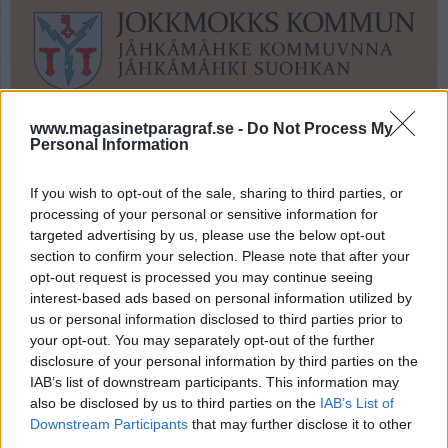
www.magasinetparagraf.se -
Do Not Process My
Personal Information
Alla behövs i Sverige!
If you wish to opt-out of the sale, sharing to third parties, or
processing of your personal or sensitive information for
targeted advertising by us, please use the below opt-out
Publicerad 2025-11-07
section to confirm your selection. Please note that after your
opt-out request is processed you may continue seeing
Kallblåst, snöblask, höstmörker, politisk
interest-based ads based on personal information utilized by
snålhet, kallsinne mot lidande, illa dolt
us or personal information disclosed to third parties prior to
främlingshat…
your opt-out. You may separately opt-out of the further
disclosure of your personal information by third parties on the
Plötsligt tänds ett ljus: Vi gör uppror mot
IAB’s list of downstream participants. This information may
also be disclosed by us to third parties on the
IAB’s List of
Tidöregeringens nödtorftigt dolda mutor och
Downstream Participants
that may further disclose it to other
främlingsfie...
third parties.