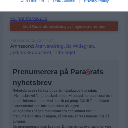
Data Deletion
Data Access
Privacy Policy
Forgot Password
Stöd Para§rafs bevakning av högerextremismen
Publicerad
2025-11-07
Ämnesord:
Återvandring
,
Bo Widegren
,
Jokkmokkupproret
,
Tidö-laget
Prenumerera på Para
§
rafs
nyhetsbrev
Nyhetsbrevet skickas ut varje måndag och torsdag.
I Nyhetsbrevet får du besked om det vi senast har publicerat och
en del information om vad som är på gång. Därtill får du ibland
extramaterial som inte publiceras på sajten.
Vi ingår inte i någon mediekoncern och lämnar inte ut
prenumerantlistan till någon, så din mejladress hamnar inte på
avvägar.
Du prenumererar utan kostnad. Du kan också överraska en vän