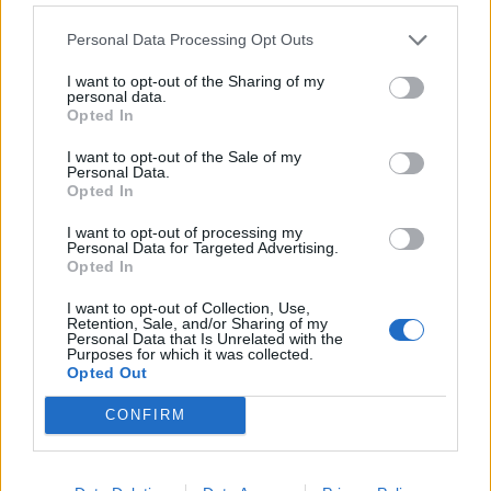
Börja prenumerera för att läsa detta innehåll.
Personal Data Processing Opt Outs
Starta din prenumeration
här
I want to opt-out of the Sharing of my
personal data.
Opted In
Eller logga in på ditt konto nedan:
I want to opt-out of the Sale of my
Personal Data.
Opted In
I want to opt-out of processing my
Personal Data for Targeted Advertising.
Opted In
Username or E-mail
I want to opt-out of Collection, Use,
Retention, Sale, and/or Sharing of my
Personal Data that Is Unrelated with the
Password
Purposes for which it was collected.
Opted Out
CONFIRM
Remember Me