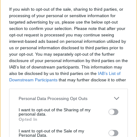
mycket långt från verkligheten.
If you wish to opt-out of the sale, sharing to third parties, or
processing of your personal or sensitive information for
Verkligheten är att eftersom vind-, solel och
targeted advertising by us, please use the below opt-out
batterilagring blir allt billigare, så ökar dessa
section to confirm your selection. Please note that after your
ener...
opt-out request is processed you may continue seeing
interest-based ads based on personal information utilized by
Börja prenumerera för att läsa detta innehåll.
us or personal information disclosed to third parties prior to
your opt-out. You may separately opt-out of the further
Starta din prenumeration
här
disclosure of your personal information by third parties on the
IAB’s list of downstream participants. This information may
Eller logga in på ditt konto nedan:
also be disclosed by us to third parties on the
IAB’s List of
Downstream Participants
that may further disclose it to other
third parties.
Personal Data Processing Opt Outs
I want to opt-out of the Sharing of my
Username or E-mail
personal data.
Opted In
I want to opt-out of the Sale of my
Password
Personal Data.