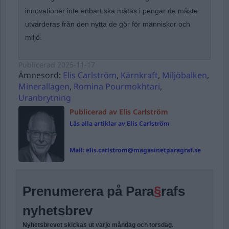
innovationer inte enbart ska mätas i pengar de måste
utvärderas från den nytta de gör för människor och
miljö.
Publicerad
2025-11-17
Ämnesord:
Elis Carlström
,
Kärnkraft
,
Miljöbalken
,
Minerallagen
,
Romina Pourmokhtari
,
Uranbrytning
Publicerad av Elis Carlström
Läs alla artiklar av Elis Carlström
Mail:
elis.carlstrom@magasinetparagraf.se
Prenumerera på Para
§
rafs
nyhetsbrev
Nyhetsbrevet skickas ut varje måndag och torsdag.