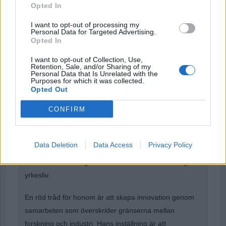
Opted In
I want to opt-out of processing my
Personal Data for Targeted Advertising.
Remember Me
Opted In
I want to opt-out of Collection, Use,
Retention, Sale, and/or Sharing of my
Personal Data that Is Unrelated with the
Purposes for which it was collected.
Opted Out
Forgot Password
Stöd Para§rafs bevakning av högerextremismen
CONFIRM
Data Deletion
Data Access
Privacy Policy
Elis Carlström
är en forskare med en bakgrund i
material, tillverkningsteknik och kemi under ett långs
yrkesliv.
En röd tråd för honom är att skapa innovation genom
samarbeten som överskrider gränserna mellan
forskning och industri. Hans inställning är att