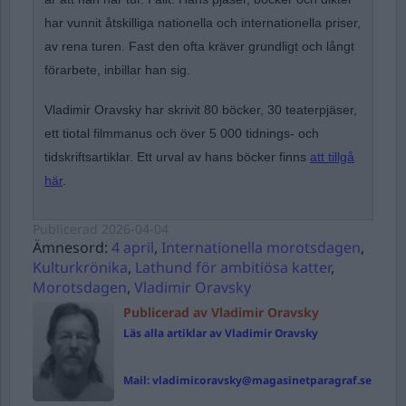
har vunnit åtskilliga nationella och internationella priser,
av rena turen. Fast den ofta kräver grundligt och långt
förarbete, inbillar han sig.
Vladimir Oravsky har skrivit 80 böcker, 30 teaterpjäser,
ett tiotal filmmanus och över 5 000 tidnings- och
tidskriftsartiklar. Ett urval av hans böcker finns
att tillgå
här
.
Publicerad
2026-04-04
Ämnesord:
4 april
,
Internationella morotsdagen
,
Kulturkrönika
,
Lathund för ambitiösa katter
,
Morotsdagen
,
Vladimir Oravsky
Publicerad av Vladimir Oravsky
Läs alla artiklar av Vladimir Oravsky
Mail:
vladimir.oravsky@magasinetparagraf.se