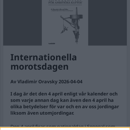
Internationella
morotsdagen
Av Vladimir Oravsky 2026-04-04
I dag är det den 4 april enligt vår kalender och
som varje annan dag kan även den 4 april ha
olika betydelser för var och en av oss jordingar
liksom även utomjordingar.
Den 4 april firas som nationaldag i Senegal som