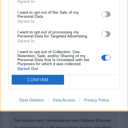
Remember Me
Opted In
I want to opt-out of the Sale of my
Personal Data.
Opted In
I want to opt-out of processing my
Forgot Password
Personal Data for Targeted Advertising.
Opted In
Stöd Para§rafs bevakning av rättssäkerheten
I want to opt-out of Collection, Use,
Retention, Sale, and/or Sharing of my
Personal Data that Is Unrelated with the
Purposes for which it was collected.
Vladimir Oravsky
presenterar sig så här. Är en 79-årig
Opted Out
författare, debattör, journalist, filmmanusförfattare,
CONFIRM
dramatiker, regissör och filmjurymedlem.
Hans purfärska och därmed senaste bok heter ”Vem är
Data Deletion
Data Access
Privacy Policy
du som upptar min värld med din frånvaro?”, hittar du
här
.
Det kanske mest framträdande med Vladimir Oravsky
är att han har tur. I allt. Hans pjäser, böcker och dikter