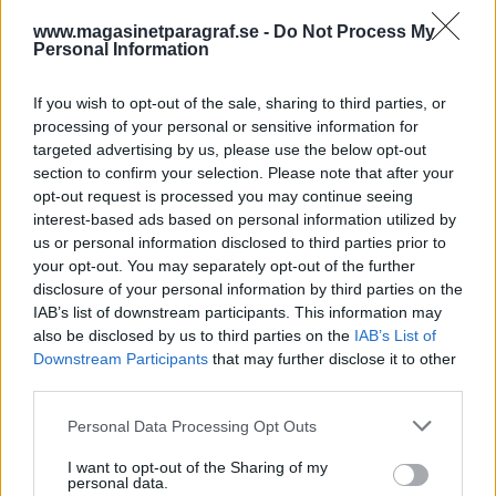
ett minne av den partiella självständigheten från
www.magasinetparagraf.se -
Do Not Process My
Fr...
Personal Information
Börja prenumerera för att läsa detta innehåll.
If you wish to opt-out of the sale, sharing to third parties, or
processing of your personal or sensitive information for
Starta din prenumeration
här
targeted advertising by us, please use the below opt-out
section to confirm your selection. Please note that after your
Eller logga in på ditt konto nedan:
opt-out request is processed you may continue seeing
interest-based ads based on personal information utilized by
us or personal information disclosed to third parties prior to
your opt-out. You may separately opt-out of the further
disclosure of your personal information by third parties on the
IAB’s list of downstream participants. This information may
Username or E-mail
also be disclosed by us to third parties on the
IAB’s List of
Downstream Participants
that may further disclose it to other
third parties.
Password
Personal Data Processing Opt Outs
I want to opt-out of the Sharing of my
personal data.