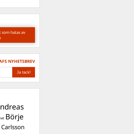
t som hatas av
n
AFS NYHETSBREV
ndreas
Börje
het
 Carlsson