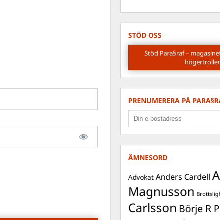
STÖD OSS
Stöd Para§raf – magasine
högertrolle
PRENUMERERA PÅ PARA§R
ÄMNESORD
A
Anders Cardell
Advokat
Magnusson
Brottslig
Carlsson
Börje R P