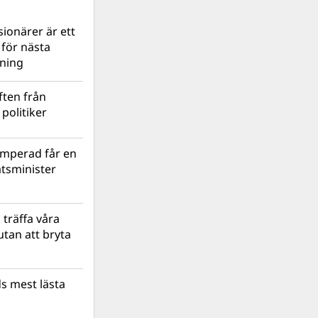
ionärer är ett
s för nästa
lning
ten från
politiker
mperad får en
atsminister
 träffa våra
tan att bryta
s mest lästa