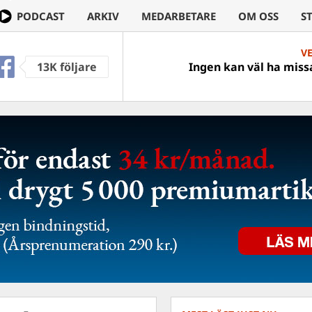
PODCAST
ARKIV
MEDARBETARE
OM OSS
S
V
13K följare
Ingen kan väl ha missa