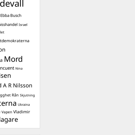
devall
Ebba Busch
isshandel
Israel
let
stdemokraterna
on
Mord
na
ancuent
Nina
isen
d A R Nilsson
ygghet
Rån
Skjutning
terna
Ukraina
Vladimir
e
Vapen
lagare