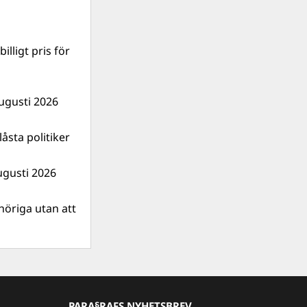
illigt pris för
ugusti 2026
åsta politiker
ugusti 2026
nhöriga utan att
PARA§RAFS NYHETSBREV