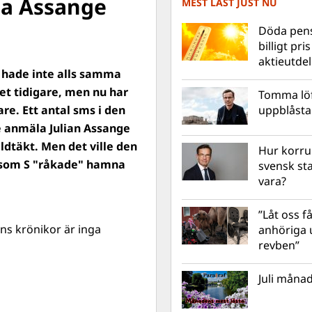
la Assange
MEST LÄST JUST NU
Döda pens
billigt pri
aktieutde
 hade inte alls samma
et tidigare, men nu har
Tomma löf
re. Ett antal sms i den
uppblåsta 
le anmäla Julian Assange
ldtäkt. Men det ville den
Hur korru
, som S "råkade" hamna
svensk st
vara?
”Låt oss få
ns krönikor är inga
anhöriga u
revben”
Juli månad