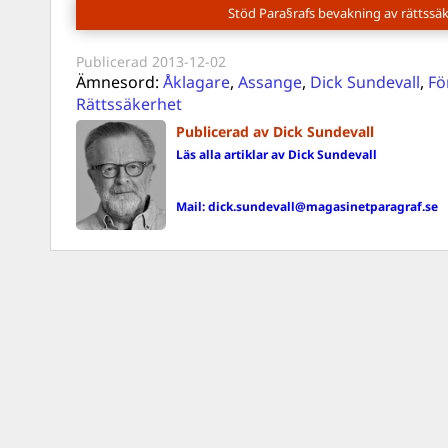
Stöd Para§rafs bevakning av rättssä
Publicerad
2013-12-02
Ämnesord:
Åklagare
,
Assange
,
Dick Sundevall
,
Fö
Rättssäkerhet
Publicerad av Dick Sundevall
Läs alla artiklar av Dick Sundevall
Mail:
dick.sundevall@magasinetparagraf.se