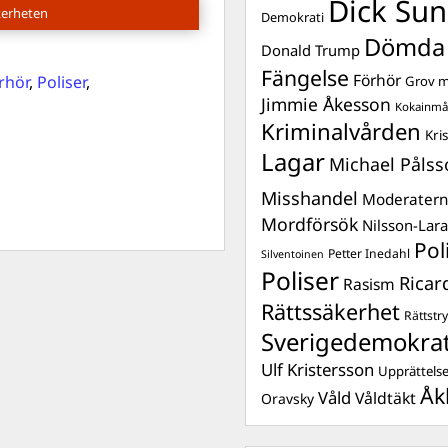
Dick Sun
kerheten
Demokrati
Dömda
Donald Trump
Fängelse
Förhör
rhör
,
Poliser
,
Grov m
Jimmie Åkesson
Kokainmå
Kriminalvården
Kri
Lagar
Michael Pålss
Misshandel
Moderater
Mordförsök
Nilsson-Lar
Pol
Petter Inedahl
Silventoinen
Poliser
Ricar
Rasism
Rättssäkerhet
Rättstr
Sverigedemokra
Ulf Kristersson
Upprättels
Åk
Våld
Våldtäkt
Oravsky