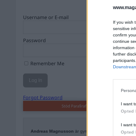
www.magas
Username or E-mail
If you wish 
sensitive in
confirm you
Password
continue se
information 
further disc
participants
Remember Me
Downstream 
Persona
Forgot Password
I want t
Stöd Para§raf – magasinet som hatas av 
Opted 
I want t
Andreas Magnusson
är gymnasielärare i svenska, rel
Opted 