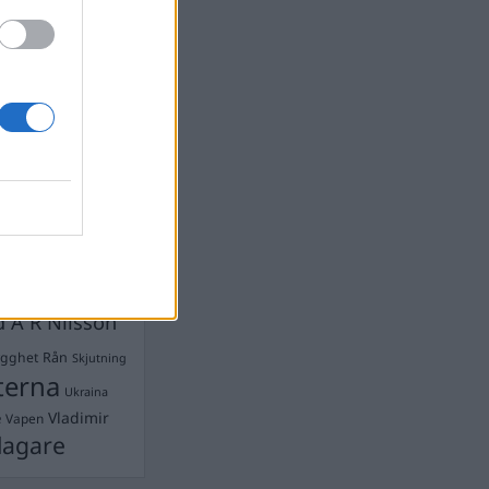
devall
Ebba Busch
isshandel
Israel
let
stdemokraterna
on
Mord
na
ancuent
Nina
isen
d A R Nilsson
ygghet
Rån
Skjutning
terna
Ukraina
Vladimir
e
Vapen
lagare