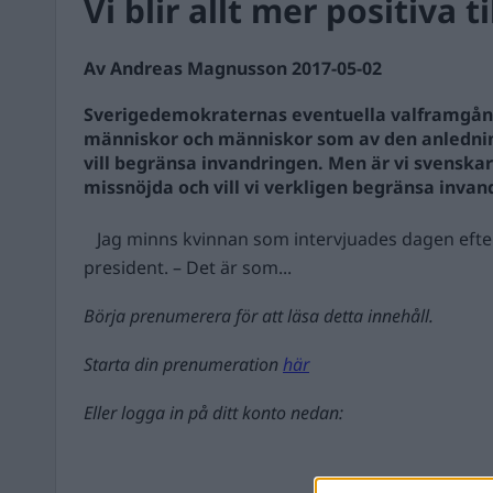
Vi blir allt mer positiva t
Av Andreas Magnusson 2017-05-02
Sverigedemokraternas eventuella valframgån
människor och människor som av den anlednin
vill begränsa invandringen. Men är vi svenskar
missnöjda och vill vi verkligen begränsa inva
Jag minns kvinnan som intervjuades dagen efter at
president. – Det är som...
Börja prenumerera för att läsa detta innehåll.
Starta din prenumeration
här
Eller logga in på ditt konto nedan: