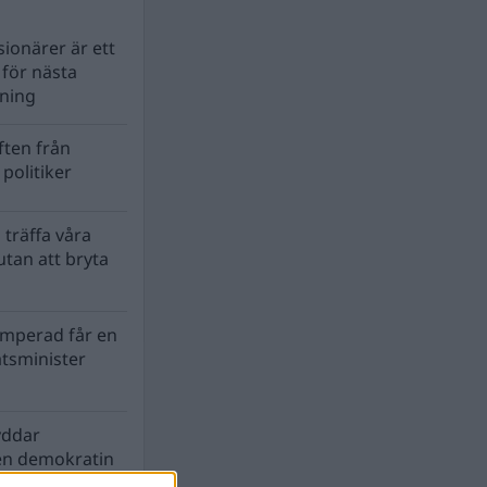
ionärer är ett
s för nästa
lning
ten från
politiker
 träffa våra
tan att bryta
mperad får en
atsminister
yddar
en demokratin
biosfären?