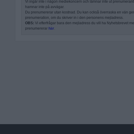
Vi ingår inte i någon mediekoncern och lämnar inte ut prenumerantli
hamnar inte på avvägar.
Du prenumererar utan kostnad. Du kan också överraska en vän ge
prenumeration, om du skriver in i den personens mejladress.
OBS:
Vi efterfrågar bara den mejladress du vill ha Nyhetsbrevet mejl
prenumererar
här
.