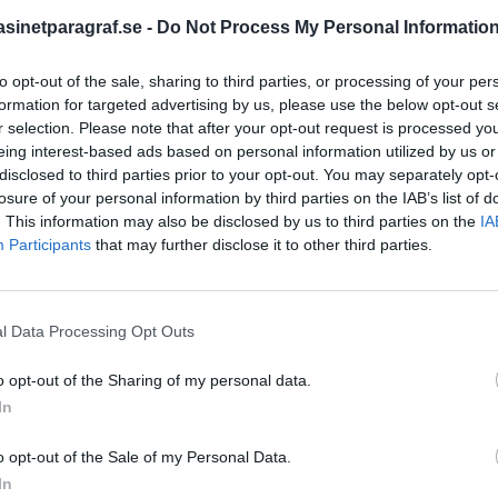
inetparagraf.se -
Do Not Process My Personal Informatio
to opt-out of the sale, sharing to third parties, or processing of your per
STÖD OSS
formation for targeted advertising by us, please use the below opt-out s
r selection. Please note that after your opt-out request is processed y
Stöd Para§raf – magasine
eing interest-based ads based on personal information utilized by us or
högertrolle
disclosed to third parties prior to your opt-out. You may separately opt-
losure of your personal information by third parties on the IAB’s list of
. This information may also be disclosed by us to third parties on the
IA
PRENUMERERA PÅ PARA§R
Participants
that may further disclose it to other third parties.
l Data Processing Opt Outs
ÄMNESORD
o opt-out of the Sharing of my personal data.
högertrollen
A
In
Anders Cardell
Advokat
Magnusson
Brottslig
o opt-out of the Sale of my Personal Data.
Carlsson
Börje R P
igion och etik. Han är också
In