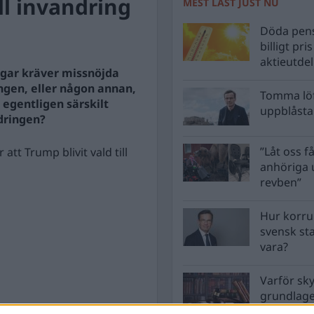
ill invandring
MEST LÄST JUST NU
Döda pens
billigt pri
aktieutde
gar kräver missnöjda
gen, eller någon annan,
Tomma löf
 egentligen särskilt
uppblåsta 
ndringen?
”Låt oss få
t Trump blivit vald till
anhöriga u
revben”
Hur korru
svensk st
vara?
Varför sk
grundlag
men inte 