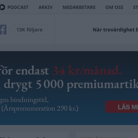
PODCAST
ARKIV
MEDARBETARE
OM OSS
S
13K följare
När trovärdighet bl