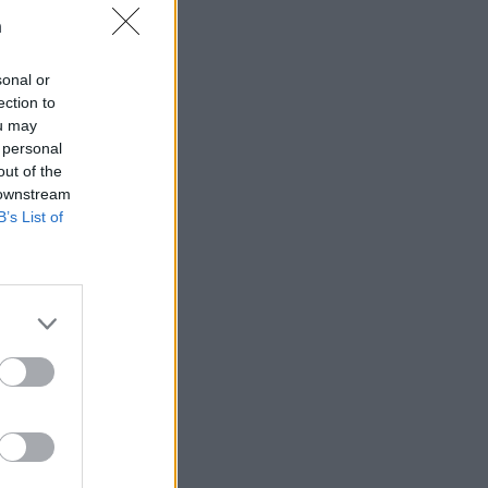
n
sonal or
ection to
ou may
t som hatas av
 personal
n
out of the
 downstream
B’s List of
AFS NYHETSBREV
ndreas
Börje
het
 Carlsson