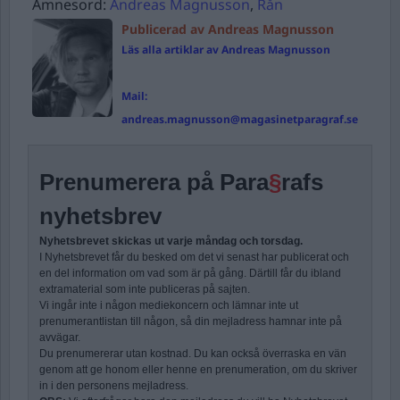
Ämnesord:
Andreas Magnusson
,
Rån
Publicerad av Andreas Magnusson
Läs alla artiklar av Andreas Magnusson
Mail:
andreas.magnusson@magasinetparagraf.se
Prenumerera på Para
§
rafs
nyhetsbrev
Nyhetsbrevet skickas ut varje måndag och torsdag.
I Nyhetsbrevet får du besked om det vi senast har publicerat och
en del information om vad som är på gång. Därtill får du ibland
extramaterial som inte publiceras på sajten.
Vi ingår inte i någon mediekoncern och lämnar inte ut
prenumerantlistan till någon, så din mejladress hamnar inte på
avvägar.
Du prenumererar utan kostnad. Du kan också överraska en vän
genom att ge honom eller henne en prenumeration, om du skriver
in i den personens mejladress.