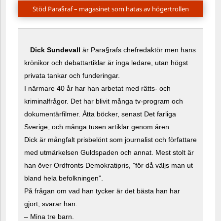
Stöd Para§raf – magasinet som hatas av högertrollen
Dick Sundevall
är Para§rafs chefredaktör men hans
krönikor och debattartiklar är inga ledare, utan högst
privata tankar och funderingar.
I närmare 40 år har han arbetat med rätts- och
kriminalfrågor. Det har blivit många tv-program och
dokumentärfilmer. Åtta böcker, senast Det farliga
Sverige, och många tusen artiklar genom åren.
Dick är mångfalt prisbelönt som journalist och författare
med utmärkelsen Guldspaden och annat. Mest stolt är
han över Ordfronts Demokratipris, ”för då väljs man ut
bland hela befolkningen”.
På frågan om vad han tycker är det bästa han har
gjort, svarar han:
– Mina tre barn.