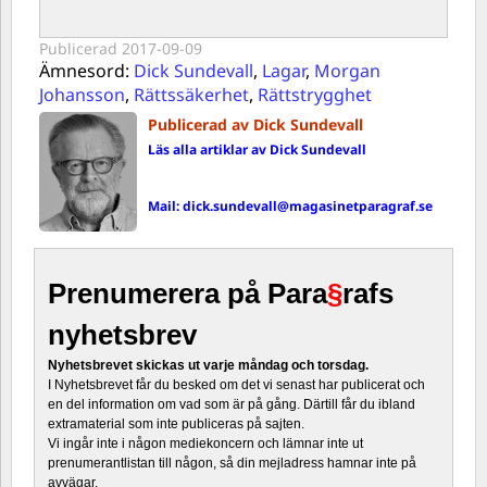
Publicerad
2017-09-09
Ämnesord:
Dick Sundevall
,
Lagar
,
Morgan
Johansson
,
Rättssäkerhet
,
Rättstrygghet
Publicerad av Dick Sundevall
Läs alla artiklar av Dick Sundevall
Mail:
dick.sundevall@magasinetparagraf.se
Prenumerera på Para
§
rafs
nyhetsbrev
Nyhetsbrevet skickas ut varje måndag och torsdag.
I Nyhetsbrevet får du besked om det vi senast har publicerat och
en del information om vad som är på gång. Därtill får du ibland
extramaterial som inte publiceras på sajten.
Vi ingår inte i någon mediekoncern och lämnar inte ut
prenumerantlistan till någon, så din mejladress hamnar inte på
avvägar.