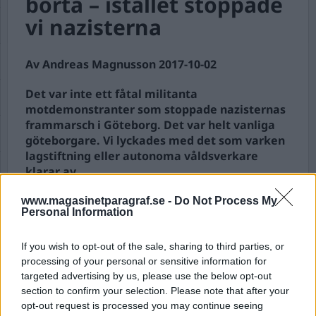
borta – istället stoppade
vi nazisterna
Av Andreas Magnusson 2017-10-02
Det var inte ett fåtal militanta
motdemonstranter som stoppade nazisternas
frammarsch i Göteborg. Det var helt vanliga
göteborgare. Vi lyckades med det som varken
lagstiftning eller autonoma våldsverkare
klarar av.
www.magasinetparagraf.se -
Do Not Process My
På Heden i Göteborg och gatorna runt omkring
Personal Information
samlades mer än 10 000 människor för att stilla
och ...
If you wish to opt-out of the sale, sharing to third parties, or
processing of your personal or sensitive information for
Börja prenumerera för att läsa detta innehåll.
targeted advertising by us, please use the below opt-out
section to confirm your selection. Please note that after your
Starta din prenumeration
här
opt-out request is processed you may continue seeing