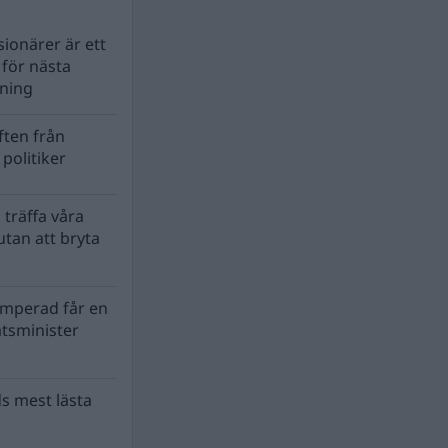
ionärer är ett
s för nästa
lning
ten från
politiker
 träffa våra
tan att bryta
mperad får en
atsminister
s mest lästa