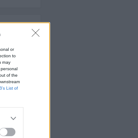
 rättssäkerheten
n
sonal or
ection to
AFS NYHETSBREV
ou may
 personal
out of the
 downstream
B’s List of
ndreas
Börje
het
 Carlsson
devall