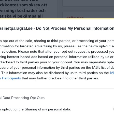
ackkontot som skrev att
tvisningskostnader och
llet ska vi bekämpa all
STÖD OSS
n, kamelfösaren,
Stöd Para§rafs bevakning av
inetparagraf.se -
Do Not Process My Personal Informatio
pp en av partikamraterna
to opt-out of the sale, sharing to third parties, or processing of your per
formation for targeted advertising by us, please use the below opt-out s
PRENUMERERA PÅ PARA§R
r selection. Please note that after your opt-out request is processed y
eing interest-based ads based on personal information utilized by us or
disclosed to third parties prior to your opt-out. You may separately opt-
losure of your personal information by third parties on the IAB’s list of
. This information may also be disclosed by us to third parties on the
IA
ÄMNESORD
Participants
that may further disclose it to other third parties.
A
Anders Cardell
Advokat
Magnusson
Brottslig
l Data Processing Opt Outs
Carlsson
Börje R P
o opt-out of the Sharing of my personal data.
Dick Sun
Demokrati