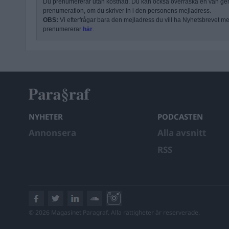
Du prenumererar utan kostnad. Du kan också överraska en vän ge
prenumeration, om du skriver in i den personens mejladress.
OBS:
Vi efterfrågar bara den mejladress du vill ha Nyhetsbrevet mejl
prenumererar
här
.
NYHETER
PODCASTEN
Annonsera
Alla avsnitt
RSS
© 2026 Magasinet Paragraf. Alla rättigheter är reserverade.