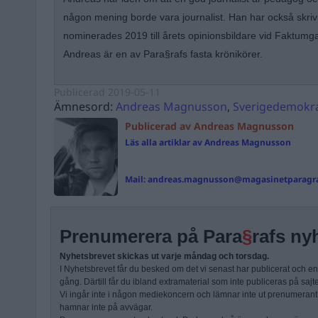
någon mening borde vara journalist. Han har också skrivi
nominerades 2019 till årets opinionsbildare vid Faktumg
Andreas är en av Para§rafs fasta krönikörer.
Publicerad
2019-05-11
Ämnesord:
Andreas Magnusson
,
Sverigedemokr
Publicerad av Andreas Magnusson
Läs alla artiklar av Andreas Magnusson
Mail:
andreas.magnusson@magasinetparagra
Prenumerera på Para
§
rafs ny
Nyhetsbrevet skickas ut varje måndag och torsdag.
I Nyhetsbrevet får du besked om det vi senast har publicerat och e
gång. Därtill får du ibland extramaterial som inte publiceras på sajt
Vi ingår inte i någon mediekoncern och lämnar inte ut prenumerantli
hamnar inte på avvägar.