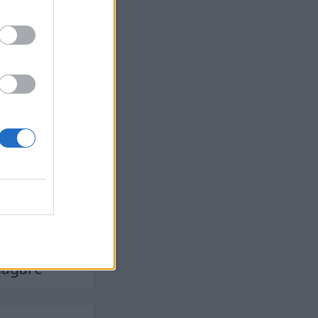
Ebba Busch
isshandel
Israel
let
stdemokraterna
on
Mord
na
ancuent
Nina
isen
d A R Nilsson
ygghet
Rån
Skjutning
terna
Ukraina
Vladimir
e
Vapen
lagare