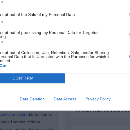
In
Dömda
Donald Trump
o opt-out of the Sale of my Personal Data.
Fängelse
Förhör
Grov m
In
Jimmie Åkesson
Kokainmå
Kriminalvården
to opt-out of processing my Personal Data for Targeted
Kri
ing.
Lagar
Michael Pålss
In
Misshandel
Moderater
o opt-out of Collection, Use, Retention, Sale, and/or Sharing
ersonal Data that Is Unrelated with the Purposes for which it
Mordförsök
Nilsson-Lar
lected.
Out
Pol
Petter Inedahl
Silventoinen
Poliser
Ricar
Rasism
CONFIRM
tremismen
Rättssäkerhet
Rättstr
Sverigedemokra
Data Deletion
Data Access
Privacy Policy
Ulf Kristersson
Upprättels
ligionskunskap och etik. Han
Åk
Våld
Våldtäkt
Oravsky
amtidsreflexen
där tanken är
nden i samhällsfrågor.
ch att en god pedagog också i