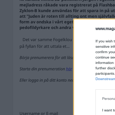
mejladress råkade vara registrerat på Flashb
Zyklon-B kunde användas för att spara in på u
att ”Juden är roten till allting ont men självfa
form av ondska i vårt eget land, så som neger
pedofildyrkare och andra våldsmän.”
www.magas
Det var samme Fogelklou vars telefon ringde u
If you wish 
på fyllan för att uttala et...
sensitive in
confirm you
Börja prenumerera för att läsa detta innehåll.
continue se
information 
Starta din prenumeration
här
further disc
participants
Downstream 
Eller logga in på ditt konto nedan:
Persona
I want t
Username or E-mail