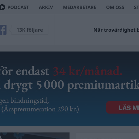
PODCAST
ARKIV
MEDARBETARE
OM OSS
S
13K följare
När trovärdighet bl
A