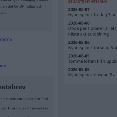
SENASTE NYHETERNA
t en del för DN Kultur och
2026-08-07
alan.
Nyhetsplock fredag 7 au
2026-08-06
Döda pensionärer är ett b
nästa aktieutdelning
aterna
2026-08-06
Nyhetsplock torsdag 6 a
2026-08-05
Tomma löften från uppbl
f.se
2026-08-05
Nyhetsplock onsdag 5 a
hetsbrev
n del information om vad som är på
en.
stan till någon, så din mejladress