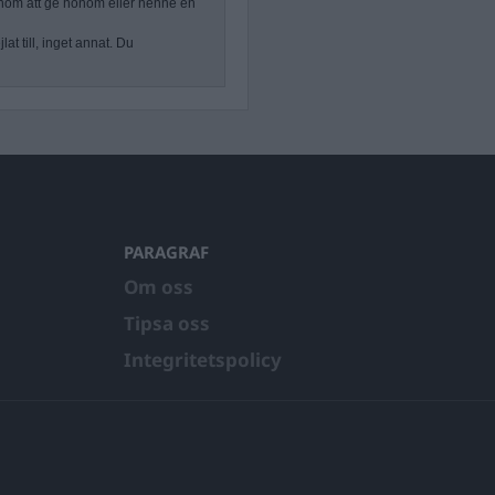
nom att ge honom eller henne en
at till, inget annat. Du
PARAGRAF
Om oss
Tipsa oss
Integritetspolicy