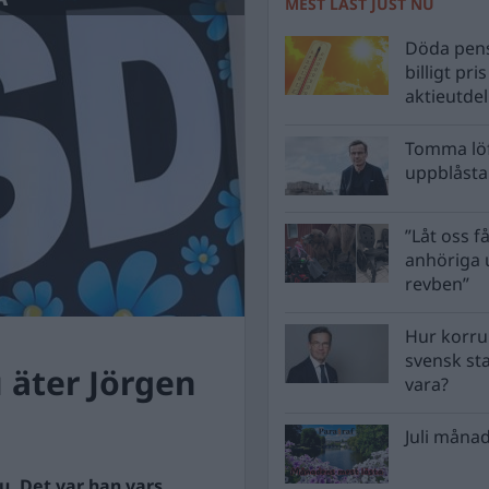
MEST LÄST JUST NU
Döda pens
billigt pri
aktieutde
Tomma löf
uppblåsta 
”Låt oss få
anhöriga u
revben”
Hur korru
svensk st
 äter Jörgen
vara?
Juli månad
u. Det var han vars