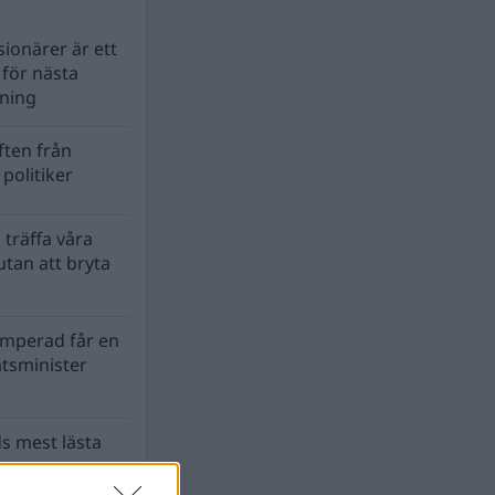
ionärer är ett
s för nästa
lning
ten från
politiker
 träffa våra
tan att bryta
mperad får en
atsminister
s mest lästa