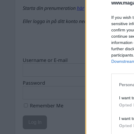
www.magas
Starta din prenumeration
här
If you wish 
Eller logga in på ditt konto nedan:
sensitive in
confirm you
continue se
information 
further disc
participants
Username or E-mail
Downstream 
Password
Persona
I want t
Remember Me
Opted 
I want t
Opted 