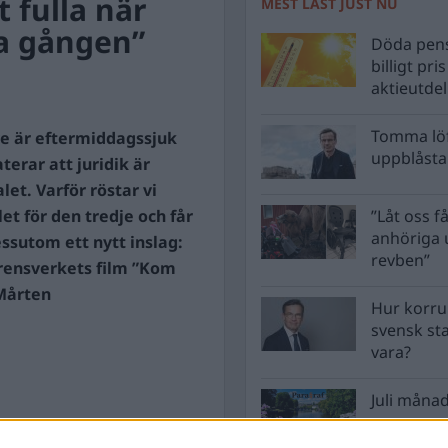
 fulla när
MEST LÄST JUST NU
a gången”
Döda pens
billigt pri
aktieutde
Tomma löf
e är eftermiddagssjuk
uppblåsta 
erar att juridik är
alet. Varför röstar vi
t för den tredje och får
”Låt oss få
anhöriga u
ssutom ett nytt inslag:
revben”
rrensverkets film ”Kom
 Mårten
Hur korru
svensk st
vara?
Juli månad