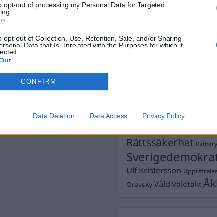
to opt-out of processing my Personal Data for Targeted
Dömda
ing.
Donald Trump
In
högertrollen
Fängelse
Förhör
Grov m
o opt-out of Collection, Use, Retention, Sale, and/or Sharing
Jimmie Åkesson
Kokainmå
ersonal Data that Is Unrelated with the Purposes for which it
Kriminalvården
lected.
,
Tove Lindgren
Kri
Out
Lagar
Michael Pålss
CONFIRM
Misshandel
Moderater
Mordförsök
Nilsson-Lar
Pol
Petter Inedahl
Silventoinen
Data Deletion
Data Access
Privacy Policy
Poliser
Ricar
Rasism
Rättssäkerhet
Rättstr
Sverigedemokra
Ulf Kristersson
Upprättels
Åk
Våld
Våldtäkt
Oravsky