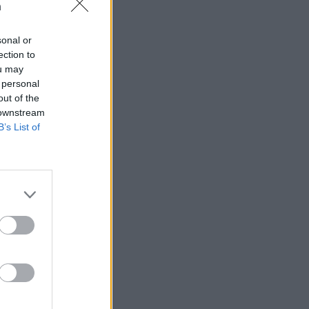
n
sonal or
ection to
ou may
 rättssäkerheten
 personal
out of the
 downstream
B’s List of
AFS NYHETSBREV
ndreas
Börje
het
 Carlsson
devall