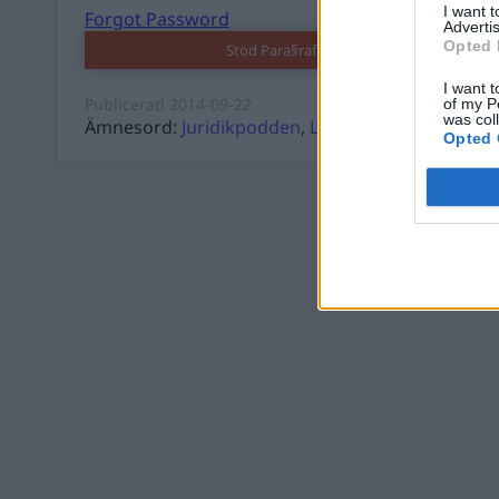
I want 
Forgot Password
Advertis
Opted 
Stöd Para§raf – magasinet som hatas av 
I want t
Publicerad
2014-09-22
of my P
was col
Ämnesord:
Juridikpodden
,
Lagar
,
Mårten Schultz
Opted 