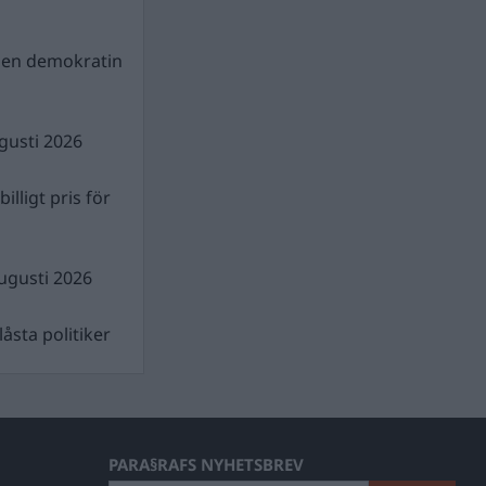
gen demokratin
gusti 2026
illigt pris för
ugusti 2026
åsta politiker
PARA§RAFS NYHETSBREV