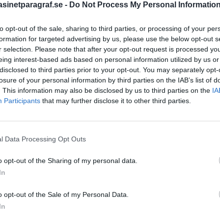
inetparagraf.se -
Do Not Process My Personal Informatio
to opt-out of the sale, sharing to third parties, or processing of your per
STÖD OSS
formation for targeted advertising by us, please use the below opt-out s
r selection. Please note that after your opt-out request is processed y
Stöd Para§rafs bevakning av
eing interest-based ads based on personal information utilized by us or
disclosed to third parties prior to your opt-out. You may separately opt-
losure of your personal information by third parties on the IAB’s list of
. This information may also be disclosed by us to third parties on the
IA
PRENUMERERA PÅ PARA§R
Participants
that may further disclose it to other third parties.
l Data Processing Opt Outs
ÄMNESORD
o opt-out of the Sharing of my personal data.
A
Anders Cardell
Advokat
In
Magnusson
Brottslig
o opt-out of the Sale of my Personal Data.
Carlsson
Börje R P
In
Dick Sun
Demokrati