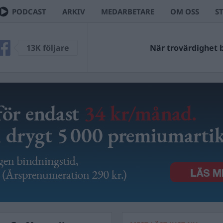
PODCAST
ARKIV
MEDARBETARE
OM OSS
S
13K följare
När trovärdighet bl