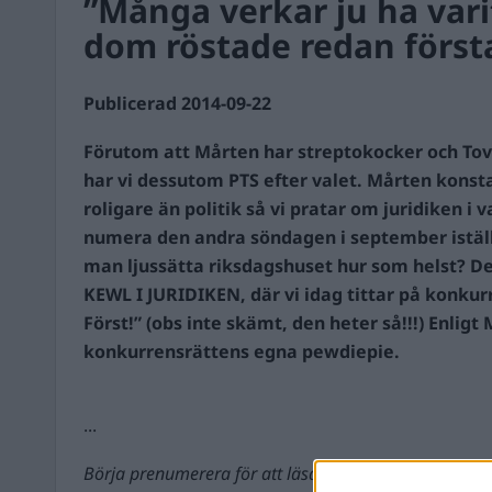
”Många verkar ju ha varit
dom röstade redan först
Publicerad 2014-09-22
Förutom att Mårten har streptokocker och Tov
har vi dessutom PTS efter valet. Mårten konstat
roligare än politik så vi pratar om juridiken i v
numera den andra söndagen i september iställe
man ljussätta riksdagshuset hur som helst? De
KEWL I JURIDIKEN, där vi idag tittar på konku
Först!” (obs inte skämt, den heter så!!!) Enligt
konkurrensrättens egna pewdiepie.
...
Börja prenumerera för att läsa detta innehåll.