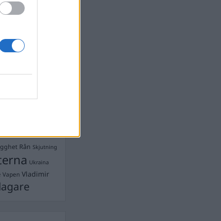
Ebba Busch
isshandel
Israel
let
stdemokraterna
on
Mord
na
ancuent
Nina
isen
d A R Nilsson
ygghet
Rån
Skjutning
terna
Ukraina
Vladimir
e
Vapen
lagare