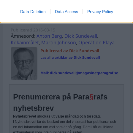
Forgot Password
Data Deletion
Data Access
Privacy Policy
Stöd Para§rafs bevakning av rättssäkerheten
Publicerad
2016-03-15
Ämnesord:
Anton Berg
,
Dick Sundevall
,
Kokainmålet
,
Martin Johnson
,
Operation Playa
Publicerad av Dick Sundevall
Läs alla artiklar av Dick Sundevall
Mail:
dick.sundevall@magasinetparagraf.se
Prenumerera på Para
§
rafs
nyhetsbrev
Nyhetsbrevet skickas ut varje måndag och torsdag.
I Nyhetsbrevet får du besked om det vi senast har publicerat och
en del information om vad som är på gång. Därtill får du ibland
extramaterial som inte publiceras på sajten.