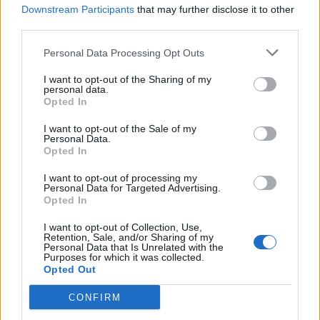
Downstream Participants
that may further disclose it to other
Starta din prenumeration
här
third parties.
Personal Data Processing Opt Outs
Eller logga in på ditt konto nedan:
I want to opt-out of the Sharing of my
personal data.
Opted In
I want to opt-out of the Sale of my
Personal Data.
Username or E-mail
Opted In
I want to opt-out of processing my
Personal Data for Targeted Advertising.
Opted In
Password
I want to opt-out of Collection, Use,
Retention, Sale, and/or Sharing of my
Personal Data that Is Unrelated with the
Remember Me
Purposes for which it was collected.
Opted Out
CONFIRM