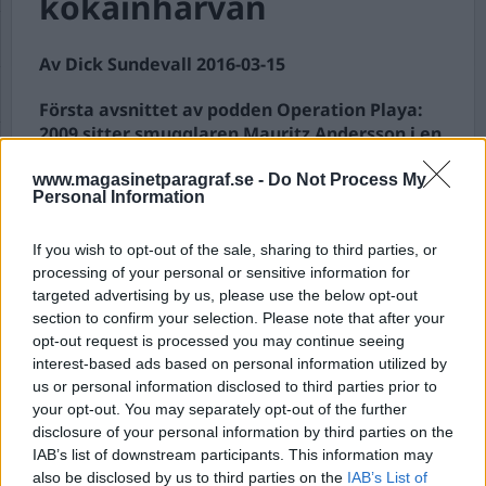
kokainhärvan
Av Dick Sundevall 2016-03-15
Första avsnittet av podden Operation Playa:
2009 sitter smugglaren Mauritz Andersson i en
segelbåt. Han kryssar fram och tillbaka i
väntan på en motorbåt fullastad med kokain.
www.magasinetparagraf.se -
Do Not Process My
Personal Information
På andra sidan Atlanten sitter polis och
bevakar honom med en GPS. De väntar på rätt
If you wish to opt-out of the sale, sharing to third parties, or
tillfälle att slå till. Mauritz Andersson är
processing of your personal or sensitive information for
kuriren. Hjärnan bakom allt, enligt åklagaren,
targeted advertising by us, please use the below opt-out
är Jonas Falk. Känd före detta bankrånare.
section to confirm your selection. Please note that after your
Men hur väl underbyggd är polisens hypotes?
opt-out request is processed you may continue seeing
Vad har de egentligen för bevis?
interest-based ads based on personal information utilized by
us or personal information disclosed to third parties prior to
Det här är det första av sex avsnitt om den här
your opt-out. You may separately opt-out of the further
kokainhärvan, eller om man så vill – det här rätt...
disclosure of your personal information by third parties on the
IAB’s list of downstream participants. This information may
Börja prenumerera för att läsa detta innehåll.
also be disclosed by us to third parties on the
IAB’s List of