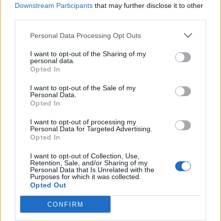
Downstream Participants
that may further disclose it to other
Eller logga in på ditt konto nedan:
third parties.
Personal Data Processing Opt Outs
I want to opt-out of the Sharing of my
personal data.
Opted In
Username or E-mail
I want to opt-out of the Sale of my
Personal Data.
Opted In
Password
I want to opt-out of processing my
Personal Data for Targeted Advertising.
Opted In
Remember Me
I want to opt-out of Collection, Use,
Retention, Sale, and/or Sharing of my
Personal Data that Is Unrelated with the
Purposes for which it was collected.
Opted Out
CONFIRM
Forgot Password