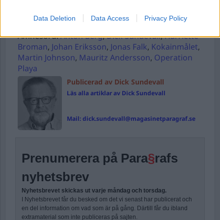
Stöd Para§rafs bevakning av rättssäkerheten
Data Deletion
Data Access
Privacy Policy
Publicerad
2016-04-19
Ämnesord:
Anton Berg
,
Dick Sundevall
,
Harriette
Broman
,
Johan Eriksson
,
Jonas Falk
,
Kokainmålet
,
Martin Johnson
,
Mauritz Andersson
,
Operation
Playa
Publicerad av Dick Sundevall
Läs alla artiklar av Dick Sundevall
Mail:
dick.sundevall@magasinetparagraf.se
Prenumerera på Para
§
rafs
nyhetsbrev
Nyhetsbrevet skickas ut varje måndag och torsdag.
I Nyhetsbrevet får du besked om det vi senast har publicerat och
en del information om vad som är på gång. Därtill får du ibland
extramaterial som inte publiceras på sajten.