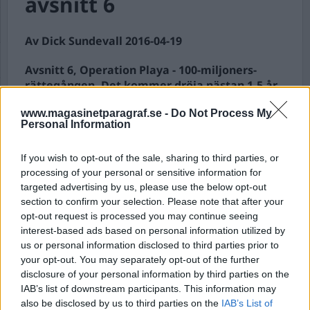
avsnitt 6
Av Dick Sundevall 2016-04-19
Avsnitt 6, Operation Playa - 100-miljoners-
rättegången. Det kommer dröja nästan 1,5 år
efter att alla de misstänkta grips, innan
www.magasinetparagraf.se -
Do Not Process My
rättegångarna påbörjas i april 2012. Och det
Personal Information
kommer att bli Sveriges mest kostsamma
internationella kokainfall genom tiderna. Men
If you wish to opt-out of the sale, sharing to third parties, or
redan från början upplever
processing of your personal or sensitive information for
försvarsadvokaterna att någonting inte
targeted advertising by us, please use the below opt-out
stämmer - är bevisningen som läggs fram
section to confirm your selection. Please note that after your
korrekt? Och saknas det inte material?
opt-out request is processed you may continue seeing
interest-based ads based on personal information utilized by
...
us or personal information disclosed to third parties prior to
your opt-out. You may separately opt-out of the further
Börja prenumerera för att läsa detta innehåll.
disclosure of your personal information by third parties on the
IAB’s list of downstream participants. This information may
Starta din prenumeration
här
also be disclosed by us to third parties on the
IAB’s List of