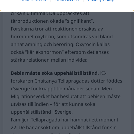
med sina ägare efter att ha varit separerade i
cirka sju timmar. Då upptäcktes att
tårproduktionen ökade ”signifikant”.
Forskarna tror att reaktionen orsakas av
hormonet oxytocin, som utsöndras vid bland
annat amning och beröring. Oxytocin kallas
också ”kärlekshormon” eftersom det anses
stärka relationen mellan individer.
Bebis måste söka uppehållstillstånd.
KI-
forskaren Chaitanya Tellapragadas dotter föddes
i Sverige för knappt tio månader sedan. Men
Migrationsverket har beslutat att bebisen måste
utvisas till Indien – för att kunna söka
uppehållstillstånd i Sverige.
Familjen Tellapragada har hamnat i ett moment
22. De har ansökt om uppehållstillstånd för sin