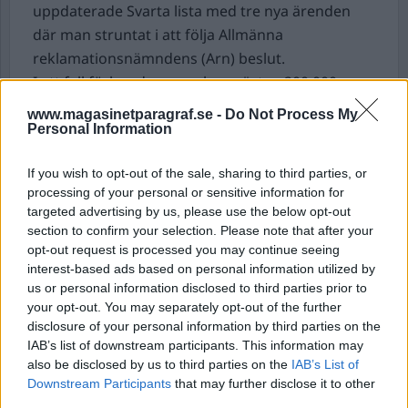
uppdaterade Svarta lista med tre nya ärenden
där man struntat i att följa Allmänna
reklamationsnämndens (Arn) beslut.
I ett fall förlorade en spelare nästan 200 000
kronor, trots att han var spärrad för spel. Han
www.magasinetparagraf.se -
Do Not Process My
anmälde Betsson till Arn. Betsson valde att inte
Personal Information
svara på nämndens frågor och har inte heller
If you wish to opt-out of the sale, sharing to third parties, or
följt deras rekommendationer.
processing of your personal or sensitive information for
Företaget finns med ytterligare två ärenden på
targeted advertising by us, please use the below opt-out
Råd & Röns lista. Även där har Betsson valt att
section to confirm your selection. Please note that after your
strunta i Arns beslut.
opt-out request is processed you may continue seeing
interest-based ads based on personal information utilized by
Betsson, som driver spel under runt 20 andra
us or personal information disclosed to third parties prior to
varumärken, till exempel Jallacasino, Betsafe och
your opt-out. You may separately opt-out of the further
Nordicbet, har sedan tidigare fem andra ärenden
disclosure of your personal information by third parties on the
på listan.
IAB’s list of downstream participants. This information may
Allra värst på höstens uppdaterade lista är dock
also be disclosed by us to third parties on the
IAB’s List of
Downstream Participants
that may further disclose it to other
bilhandlarna. 81 av de 227 företag som hamnat
third parties.