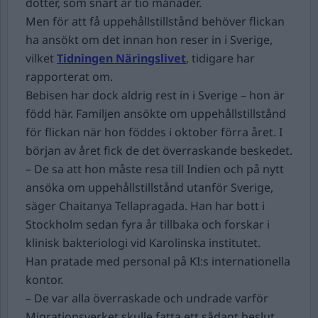
dotter, som snart är tio månader.
Men för att få uppehållstillstånd behöver flickan
ha ansökt om det innan hon reser in i Sverige,
vilket
Tidningen Näringslivet
, tidigare har
rapporterat om.
Bebisen har dock aldrig rest in i Sverige – hon är
född här. Familjen ansökte om uppehållstillstånd
för flickan när hon föddes i oktober förra året. I
början av året fick de det överraskande beskedet.
– De sa att hon måste resa till Indien och på nytt
ansöka om uppehållstillstånd utanför Sverige,
säger Chaitanya Tellapragada. Han har bott i
Stockholm sedan fyra år tillbaka och forskar i
klinisk bakteriologi vid Karolinska institutet.
Han pratade med personal på KI:s internationella
kontor.
– De var alla överraskade och undrade varför
Migrationsverket skulle fatta ett sådant beslut.