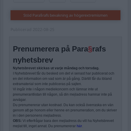
Stöd Para§rafs bevakning av högerextremismen
Publicerad
2022-08-25
Prenumerera på Para
§
rafs
nyhetsbrev
Nyhetsbrevet skickas ut varje måndag och torsdag.
I Nyhetsbrevet får du besked om det vi senast har publicerat och
en del information om vad som är på gång. Därtill får du ibland
extramaterial som inte publiceras på sajten.
Vi ingår inte i någon mediekoncern och lämnar inte ut
prenumerantlistan till någon, så din mejladress hamnar inte på
avvägar.
Du prenumererar utan kostnad. Du kan också överraska en vän
genom att ge honom eller henne en prenumeration, om du skriver
in i den personens mejladress.
OBS:
Vi efterfrågar bara den mejladress du vill ha Nyhetsbrevet
mejlat till, inget annat. Du prenumererar
här
.