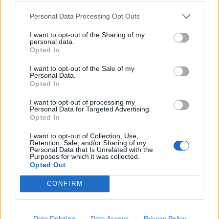
på Svarta listan finns inom motorbranschen. Där
finns bland annat bilföretaget Tesla som inte låtit
Personal Data Processing Opt Outs
en kund lämna tillbaka en bil med fel, trots Arns
I want to opt-out of the Sharing of my
rekommendation.
personal data.
Opted In
Ett företag som sätts upp på Råd & Röns Svarta
listan ligger kvar där under två års tid.
I want to opt-out of the Sale of my
Personal Data.
Opted In
Hundar blir inte bara överlyckliga
när matte
eller husse kommer tillbaka efter en tids
I want to opt-out of processing my
Personal Data for Targeted Advertising.
bortavaro. Återföreningen kan till och med göra
Opted In
hundar tårögda av lycka, visar en ny studie
I want to opt-out of Collection, Use,
publicerad i Current Biology.
Retention, Sale, and/or Sharing of my
Personal Data that Is Unrelated with the
I studien mättes mängden tårar hos hundarna i
Purposes for which it was collected.
olika situationer med ett så kallat Schirmer-test
Opted Out
där en remsa placeras under ögonlocket. Vid
CONFIRM
första testet fick hundarna umgås normalt med
sina ägare.
Vid det andra tillfället fick hundarna återförenas
Data Deletion
Data Access
Privacy Policy