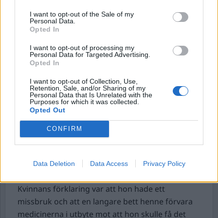
I want to opt-out of the Sale of my
Polis kallades till en adress i västra
Stockholm.
Personal Data.
En kvinna hade misshandlats svårt i sin bostad av
Opted In
den man som hon var i en relation med.
I want to opt-out of processing my
Allt skedde framför ett barn, som enligt uppgift
Personal Data for Targeted Advertising.
Opted In
var deras gemensamma. Den misstänkte greps
på plats och anklagas för mordförsök och
I want to opt-out of Collection, Use,
Retention, Sale, and/or Sharing of my
barnfridsbrott.
Personal Data that Is Unrelated with the
Purposes for which it was collected.
Opted Out
Efter att polisen vid en kontroll av en
kvinna
märkte att hon var nervös, så kom det
CONFIRM
fram att hon hade tramadoltabletter i väskan.
En husrannsakan som genomfördes uppdagade
enorma mängder tramadol, 21 575 tabletter
Data Deletion
Data Access
Privacy Policy
hittades gömda i tvättkorgen och under sängen.
Kvinnans förklaring var att hon hade ett
missbruk och att en langare bett henne förvara
medicinerna i utbyte mot att hon skulle få det