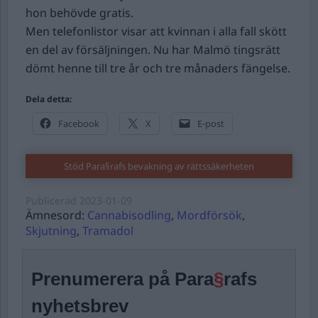
hon behövde gratis.
Men telefonlistor visar att kvinnan i alla fall skött
en del av försäljningen. Nu har Malmö tingsrätt
dömt henne till tre år och tre månaders fängelse.
Dela detta:
Facebook
X
E-post
Stöd Para§rafs bevakning av rättssäkerheten
Publicerad
2023-01-09
Ämnesord:
Cannabisodling
,
Mordförsök
,
Skjutning
,
Tramadol
Prenumerera på Para
§
rafs
nyhetsbrev