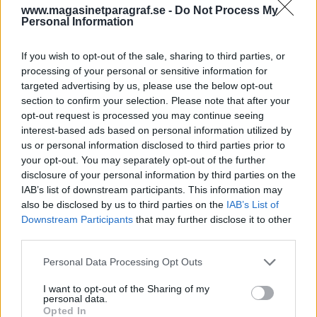
Trots skottskadan så klarade läraren av att skrika
www.magasinetparagraf.se -
Do Not Process My
åt övriga elever att lämna klassrummet.
Personal Information
Varför barnet tagit med sig pistolen eller varför
han med flit sköt Abby Zwerner, är inget polisen
If you wish to opt-out of the sale, sharing to third parties, or
processing of your personal or sensitive information for
ännu gått ut med.
targeted advertising by us, please use the below opt-out
section to confirm your selection. Please note that after your
En polispatrull uppges av en slump
ha känt en
opt-out request is processed you may continue seeing
stark doft av cannabis från en fastighet i
interest-based ads based on personal information utilized by
Mellerud. De stannade till och begärde ett beslut
us or personal information disclosed to third parties prior to
om husrannsakan.
your opt-out. You may separately opt-out of the further
disclosure of your personal information by third parties on the
Inne i fastigheten hittades cirka 250 plantor. Två
IAB’s list of downstream participants. This information may
misstänkta greps i samband med tillslaget.
also be disclosed by us to third parties on the
IAB’s List of
– Patrullen stannade till vid fastigheten och fick
Downstream Participants
that may further disclose it to other
senare beslut om husrannsakan. Inne i
third parties.
fastigheten anträffas en mycket stor
Personal Data Processing Opt Outs
cannabisodling, säger Elisabeth Melander,
jourhavande förundersökningsledare på polisen i
I want to opt-out of the Sharing of my
personal data.
Fyrbodal, till Göteborgs-Posten.
Opted In