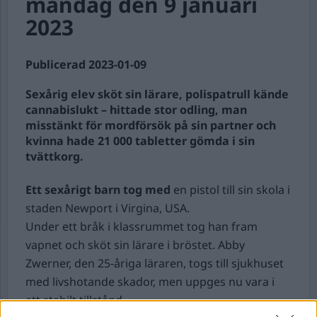
måndag den 9 januari
2023
Publicerad 2023-01-09
Sexårig elev sköt sin lärare, polispatrull kände
cannabislukt – hittade stor odling, man
misstänkt för mordförsök på sin partner och
kvinna hade 21 000 tabletter gömda i sin
tvättkorg.
Ett sexårigt barn tog med
en pistol till sin skola i
staden Newport i Virgina, USA.
Under ett bråk i klassrummet tog han fram
vapnet och sköt sin lärare i bröstet. Abby
Zwerner, den 25-åriga läraren, togs till sjukhuset
med livshotande skador, men uppges nu vara i
ett stabilt tillstånd.