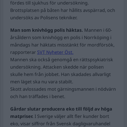
fördes till sjukhus för undersökning.
Brottsplatsen på båten har hållits avspärrad, och
undersöks av Polisens tekniker.
Man som knivhögg polis häktas.
Mannen i 60-
årsåldern som knivhögg en polis i Norrköping i
måndags har häktats misstänkt för mordförsök,
rapporterar
SVT Nyheter Öst.
Mannen ska också genomgå en rättspsykiatrisk
undersökning. Attacken skedde när polisen
skulle hem från jobbet. Han skadades allvarligt
men läget ska nu vara stabilt.
Skott avlossades mot gärningsmannen i nödvärn
och han träffades i benet.
Gårdar slutar producera eko till följd av höga
matpriser.
I Sverige väljer allt fler kunder bort
eko, visar siffror från Svensk dagligvaruhandel