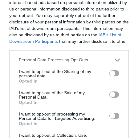
interest-based ads based on personal information utilized by
Tidöpartierna: Ska bli lättare att vräka
us or personal information disclosed to third parties prior to
familjer där barnen begår brott.
Regeringen
your opt-out. You may separately opt-out of the further
disclosure of your personal information by third parties on the
och Sverigedemokraterna vill ge hyresvärdar rätt
IAB’s list of downstream participants. This information may
att vräka familjer där det är barnen som begår
also be disclosed by us to third parties on the
IAB’s List of
brott, som ett sätt att minska brottsligheten.
Downstream Participants
that may further disclose it to other
För att kunna skärpa föräldraansvaret har
third parties.
partierna idag beslutat om ett tilläggsdirektiv till
Personal Data Processing Opt Outs
utredningen som tittar på detta, skriver de
på
Aftonbladet debatt
.
I want to opt-out of the Sharing of my
personal data.
”Det kan exempelvis handla om tonårsbarn som
Opted In
hanterar narkotika eller vapen. Vi tycker att det
I want to opt-out of the Sale of my
är rimligt att kräva att en förälder som känner till
Personal Data.
Opted In
att barnet är inblandad i sådan brottslighet
agerar för att stoppa det”, skriver de i
I want to opt-out of processing my
Personal Data for Targeted Advertising.
debattartikeln.
Opted In
57 personer har nu bekräftats döda
efter den
I want to opt-out of Collection, Use,