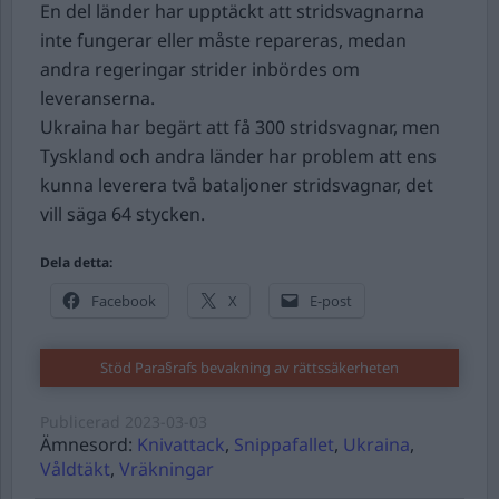
En del länder har upptäckt att stridsvagnarna
inte fungerar eller måste repareras, medan
andra regeringar strider inbördes om
leveranserna.
Ukraina har begärt att få 300 stridsvagnar, men
Tyskland och andra länder har problem att ens
kunna leverera två bataljoner stridsvagnar, det
vill säga 64 stycken.
Dela detta:
Facebook
X
E-post
Stöd Para§rafs bevakning av rättssäkerheten
Publicerad
2023-03-03
Ämnesord:
Knivattack
,
Snippafallet
,
Ukraina
,
Våldtäkt
,
Vräkningar