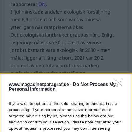
rapporterar
DN
.
I fjol minskade andelen ekologisk försäljning
med 6,3 procent och som väntas minska
ytterligare när matpriserna ökar.
Det ekologiska lantbruket drabbas hårt. Enligt
regeringsmålet ska 30 procent av svensk
jordbruksmark vara ekologisk år 2030 – men
målet ligger allt längre bort. 2021 var 20,2
procent av den totala jordbruksmarken
ekologisk eller under omställning.
Anna Danielsson, driftchef på lantbruket
www.magasinetparagraf.se -
Do Not Process My
Högestad & Christinehof på Österlen, berättar
Personal Information
att de nu tvingas ställa om.
– Vi räknade på det och gjorde en noggrann
If you wish to opt-out of the sale, sharing to third parties, or
processing of your personal or sensitive information for
kalkyl. Det olönsamma i den ekologiska
targeted advertising by us, please use the below opt-out
produktionen låg framför allt i växtodlingen. Det
section to confirm your selection. Please note that after your
var en betydande summa, säger hon till DN.
opt-out request is processed you may continue seeing