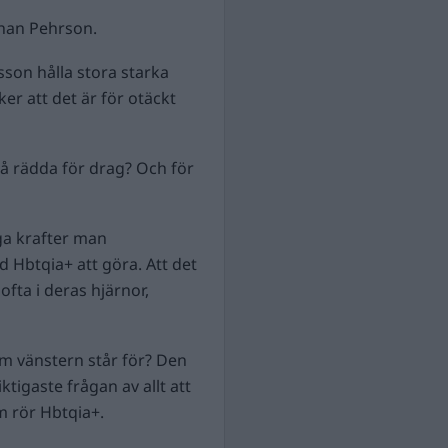
Johan Pehrson.
son hålla stora starka
er att det är för otäckt
å rädda för drag? Och för
ga krafter man
Hbtqia+ att göra. Att det
fta i deras hjärnor,
om vänstern står för? Den
tigaste frågan av allt att
m rör Hbtqia+.