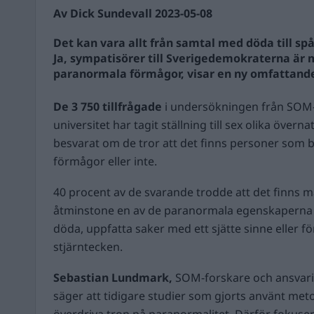
Av Dick Sundevall 2023-05-08
Det kan vara allt från samtal med döda till s
Ja, sympatisörer till Sverigedemokraterna är 
paranormala förmågor, visar en ny omfattand
De 3 750 tillfrågade
i undersökningen från SOM-i
universitet har tagit ställning till sex olika över
besvarat om de tror att det finns personer som b
förmågor
eller inte.
40 procent av de svarande trodde att det finns 
åtminstone en av de paranormala egenskaperna –
döda, uppfatta saker med ett sjätte sinne eller 
stjärntecken.
Sebastian Lundmark,
SOM-forskare och ansvari
säger att tidigare studier som gjorts använt met
överdriva tron på paranormalitet. Därför fokuse