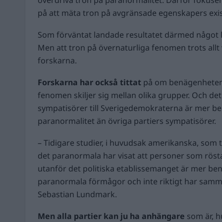
på att mäta tron på avgränsade egenskapers exi
Som förväntat landade resultatet därmed något lä
Men att tron på övernaturliga fenomen trots allt
forskarna.
Forskarna har också tittat
på om benägenheten 
fenomen skiljer sig mellan olika grupper. Och de
sympatisörer till Sverigedemokraterna är mer be
paranormalitet än övriga partiers sympatisörer.
– Tidigare studier, i huvudsak amerikanska, som 
det paranormala har visat att personer som rösta
utanför det politiska etablissemanget är mer ben
paranormala förmågor och inte riktigt har samm
Sebastian Lundmark.
Men alla partier kan ju ha anhängare
som är, hu