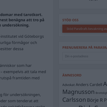
pådomar med tarotkort.
mest benägna att tro på
STÖD OSS
e undersökning.
Stöd Para§rafs bevakning av
nstitutet vid Göteborgs
naturliga förmågor och
PRENUMERERA PÅ PARA§R
esitter dessa
människor som har
 exempelvis att tala med
ÄMNESORD
förutspå framtiden med
A
Anders Cardell
Advokat
Magnusson
Brottslig
g för undersökningen,
Carlsson
Börje R P
oder som tenderat att
rade enkätfrågorna strikt