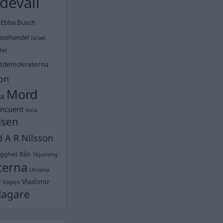
devall
Ebba Busch
isshandel
Israel
let
stdemokraterna
on
Mord
na
ancuent
Nina
isen
d A R Nilsson
ygghet
Rån
Skjutning
terna
Ukraina
Vladimir
e
Vapen
lagare