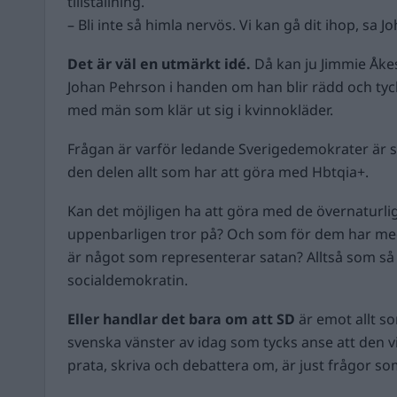
tillställning.
– Bli inte så himla nervös. Vi kan gå dit ihop, sa 
Det är väl en utmärkt idé.
Då kan ju Jimmie Åkes
Johan Pehrson i handen om han blir rädd och tyck
med män som klär ut sig i kvinnokläder.
Frågan är varför ledande Sverigedemokrater är s
den delen allt som har att göra med Hbtqia+.
Kan det möjligen ha att göra med de övernaturli
uppenbarligen tror på? Och som för dem har med 
är något som representerar satan? Alltså som så o
socialdemokratin.
Eller handlar det bara om att SD
är emot allt s
svenska vänster av idag som tycks anse att den vik
prata, skriva och debattera om, är just frågor so