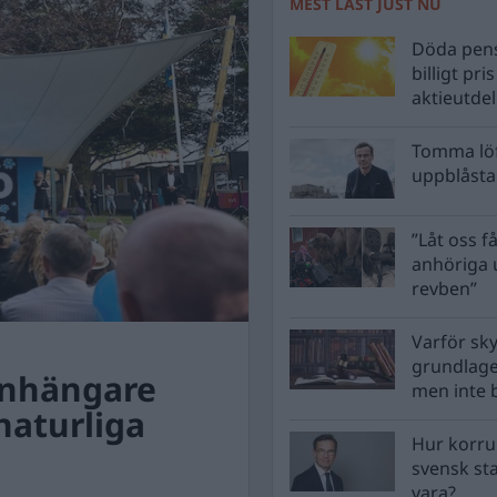
MEST LÄST JUST NU
Döda pens
billigt pri
aktieutde
Tomma löf
uppblåsta 
”Låt oss få
anhöriga u
revben”
Varför sk
grundlag
anhängare
men inte 
naturliga
Hur korru
svensk st
vara?