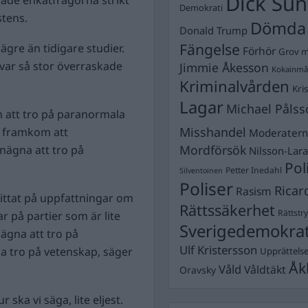
Dick Sun
Demokrati
stens.
Dömda
Donald Trump
Fängelse
gre än tidigare studier.
Förhör
Grov m
 var så stor överraskade
Jimmie Åkesson
Kokainmå
Kriminalvården
Kri
Lagar
Michael Pålss
att tro på paranormala
Misshandel
t framkom att
Moderater
Mordförsök
nägna att tro på
Nilsson-Lar
Pol
Petter Inedahl
Silventoinen
Poliser
Ricar
Rasism
tittat på uppfattningar om
Rättssäkerhet
Rättstr
r på partier som är lite
Sverigedemokra
ägna att tro på
Ulf Kristersson
a tro på vetenskap, säger
Upprättels
Åk
Våld
Våldtäkt
Oravsky
r ska vi säga, lite eljest.