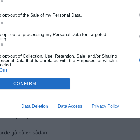
In
o opt-out of the Sale of my Personal Data.
In
to opt-out of processing my Personal Data for Targeted
ing.
In
o opt-out of Collection, Use, Retention, Sale, and/or Sharing
ersonal Data that Is Unrelated with the Purposes for which it
lected.
Out
stöd, sa Jimmie Åkesson
tligt finansierad kultur.
CONFIRM
n
att piggna till och som
e Åkesson:
Data Deletion
Data Access
Privacy Policy
da? frågade Johan
orde gå på en sådan