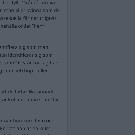
ar fyllt 15 år får utöva
en man eller kvinna som de
ssexuella får naturligtvis
 behålla ordet ”hen”
identifiera sig som man,
man identifierar sig som
et som ”+” står för. Jag har
g som ketchup – eller
tt de hittar likasinnade.
t är kul med män som klär
 år när hon kom hem och
er att hon är en kille”.