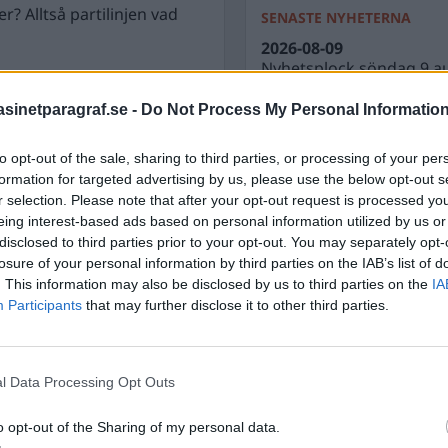
? Alltså partilinjen vad
SENASTE NYHETERNA
2026-08-09
Nyhetsplock söndag 9 a
batt i söndags ställdes
2026-08-08
immie Åkesson skulle
inetparagraf.se -
Do Not Process My Personal Informatio
Nyhetsplock lördag 8 au
 och kulturlivet
2026-08-07
to opt-out of the sale, sharing to third parties, or processing of your per
t i Tidöavtalet.
Varför skyddar grundla
formation for targeted advertising by us, please use the below opt-out s
men inte biosfären?
r selection. Please note that after your opt-out request is processed y
erade frågan om
eing interest-based ads based on personal information utilized by us or
2026-08-07
nden kallat sig ”Skamlös
disclosed to third parties prior to your opt-out. You may separately opt-
Nyhetsplock fredag 7 au
tså en fråga som gjort
losure of your personal information by third parties on the IAB’s list of
2026-08-06
 upprörda.
. This information may also be disclosed by us to third parties on the
IA
Döda pensionärer är ett b
Participants
that may further disclose it to other third parties.
nästa aktieutdelning
l Data Processing Opt Outs
o opt-out of the Sharing of my personal data.