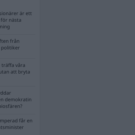
ionärer är ett
s för nästa
lning
ten från
politiker
 träffa våra
tan att bryta
yddar
en demokratin
biosfären?
mperad får en
atsminister