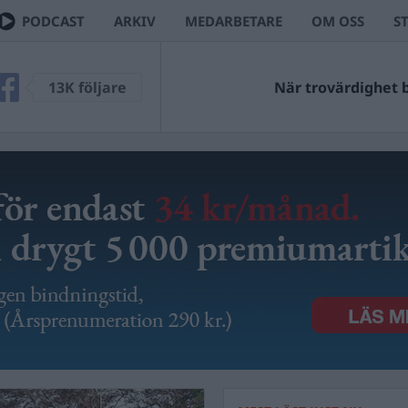
PODCAST
ARKIV
MEDARBETARE
OM OSS
S
13K följare
När trovärdighet bl