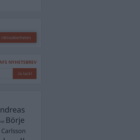
 rättssäkerheten
AFS NYHETSBREV
ndreas
Börje
het
 Carlsson