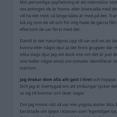
Min personliga uppfattning är att människor som h
sex antingen de är homo- eller bisexuella med d
vill ha det med, så länge båda är med på det. Tran
klä sig som de vill och för mig hade de gärna fått
eftersom de var först med det.
Därtill är det naturligtvis upp till var och en att 
kvinna eller något djur. Ja det finns grupper där 
olika slags djur. Jag vet dock inte om det är just d
inte heller något emot om tomater identifierar si
tvärtom.
Jag önskar dem alla allt gott i livet
och hoppas a
Och jag är övertygad om att småungar tycker de
ut sig till kvinnor och läser sagor.
Om jag minns rätt så var min yngsta dotter åtta
berättade om tjejen i klassen som ”egentligen tyck