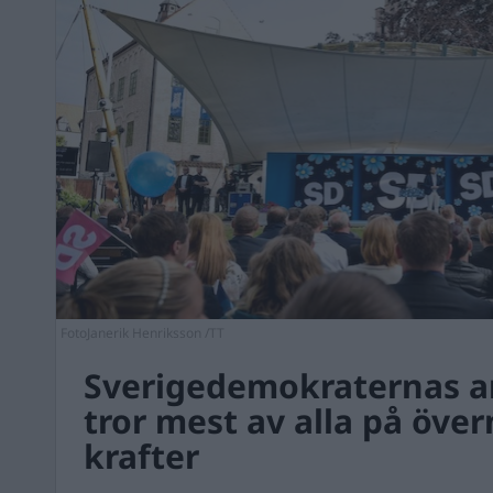
FotoJanerik Henriksson /TT
Sverigedemokraternas 
tror mest av alla på över
krafter