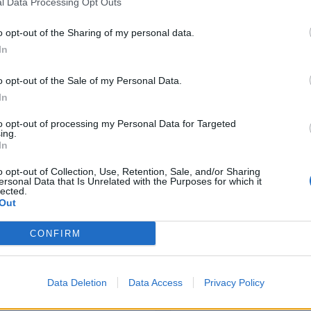
l Data Processing Opt Outs
rott han anklagas för av
Dömda
Donald Trump
o opt-out of the Sharing of my personal data.
Fängelse
Förhör
Grov m
In
nställda.
Liseberg får kritik
Jimmie Åkesson
Kokainmå
msfest för att fira 100 år
Kriminalvården
o opt-out of the Sale of my Personal Data.
Kri
ten.
Lagar
In
Michael Pålss
nehöll burleskdansare på
Misshandel
to opt-out of processing my Personal Data for Targeted
Moderater
trippshow för de
ing.
Mordförsök
Nilsson-Lar
In
Pol
Petter Inedahl
en synen på kvinnor är
Silventoinen
o opt-out of Collection, Use, Retention, Sale, and/or Sharing
Poliser
ersonal Data that Is Unrelated with the Purposes for which it
Ricar
ts till GP.
Rasism
lected.
Rättssäkerhet
is säger att numret var
Out
Rättstr
Sverigedemokra
CONFIRM
Ulf Kristersson
Upprättels
Åk
Våld
Våldtäkt
Oravsky
rt.
En 22-årig man i Texas,
Data Deletion
Data Access
Privacy Policy
 hon gjort abort fast han