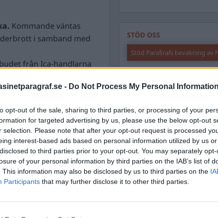
ka.
Kommande väntas
STÖD OSS
siderbrott i samband med
Stöd Para§rafs bevakning av
sbudet från Ica-handlarna
. I mars 2022 genomförde
inetparagraf.se -
Do Not Process My Personal Informatio
rnas förbundskontor i
PRENUMERERA PÅ PARA§R
to opt-out of the sale, sharing to third parties, or processing of your per
 olika delar av landet. EBM
formation for targeted advertising by us, please use the below opt-out s
ller tisdag.
r selection. Please note that after your opt-out request is processed y
eing interest-based ads based on personal information utilized by us or
ÄMNESORD
gsta domstolen, HD,
disclosed to third parties prior to your opt-out. You may separately opt-
 skriver VLT. Skribenten
A
losure of your personal information by third parties on the IAB’s list of
Anders Cardell
Advokat
. This information may also be disclosed by us to third parties on the
IA
alisten
Magnusson
Participants
that may further disclose it to other third parties.
Brottslig
sten 2017 anklagade honom
Carlsson
Börje R P
 henne 2006.
Dick Sun
ter både i tingsrätten och
Demokrati