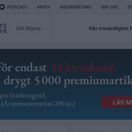
PODCAST
ARKIV
MEDARBETARE
OM OSS
S
VECK
13K följare
Ingen kan väl ha missat U
När trovärdighet bl