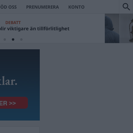
TÖD OSS
PRENUMERERA
KONTO
ANS VÄRSTA
DEBATT
lf Kristerssons fotosessioner?
ir viktigare än tillförlitlighet