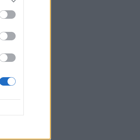
Ebba Busch
isshandel
Israel
let
stdemokraterna
on
Mord
na
ancuent
Nina
isen
d A R Nilsson
ygghet
Rån
Skjutning
terna
Ukraina
Vladimir
e
Vapen
lagare