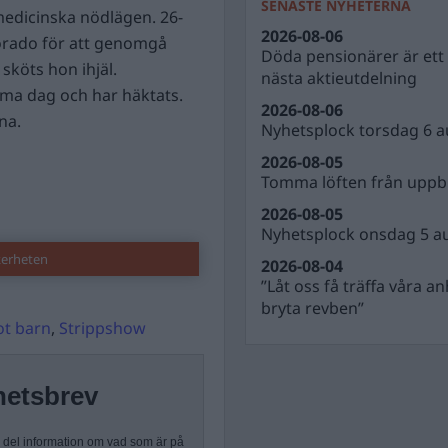
SENASTE NYHETERNA
 medicinska nödlägen. 26-
2026-08-06
lorado för att genomgå
Döda pensionärer är ett b
sköts hon ihjäl.
nästa aktieutdelning
a dag och har häktats.
2026-08-06
na.
Nyhetsplock torsdag 6 a
2026-08-05
Tomma löften från uppbl
2026-08-05
Nyhetsplock onsdag 5 a
kerheten
2026-08-04
”Låt oss få träffa våra a
bryta revben”
ot barn
,
Strippshow
hetsbrev
n del information om vad som är på