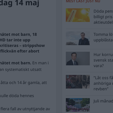
ag 14 maj
MEST LÄST JUST NU
Döda pens
billigt pri
aktieutde
 nätet mot barn, 18
Tomma löf
HD tar inte upp
uppblåsta 
kritiseras – strippshow
flickvän efter abort
Hur korru
svensk st
 nätet mot barn.
En man i
vara?
han systematiskt utsatt
”Låt oss få
åtta och 14 år gamla, att
anhöriga u
revben”
skulle döda hennes
Juli månad
flera fall av utnyttjande av