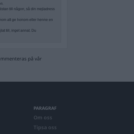
en.
stan till någon, så din mejladress
nom att ge honom eller henne en
at till, inget annat. Du
 kommenteras på vår
PARAGRAF
Om oss
Tipsa oss