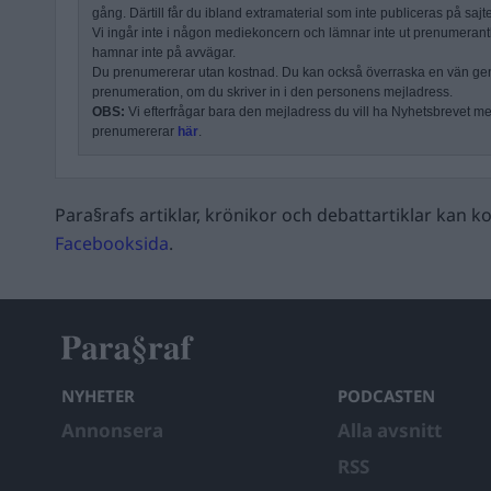
gång. Därtill får du ibland extramaterial som inte publiceras på sajt
Vi ingår inte i någon mediekoncern och lämnar inte ut prenumerantli
hamnar inte på avvägar.
Du prenumererar utan kostnad. Du kan också överraska en vän ge
prenumeration, om du skriver in i den personens mejladress.
OBS:
Vi efterfrågar bara den mejladress du vill ha Nyhetsbrevet mejl
prenumererar
här
.
Para§rafs artiklar, krönikor och debattartiklar kan
Facebooksida
.
NYHETER
PODCASTEN
Annonsera
Alla avsnitt
RSS