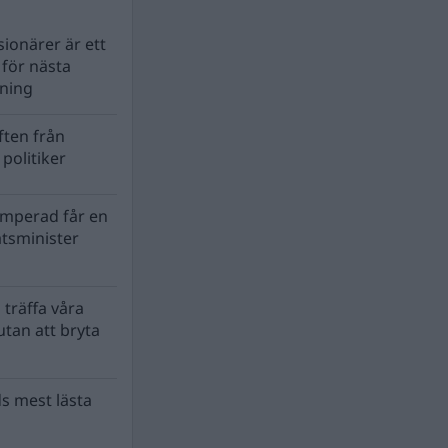
ionärer är ett
s för nästa
lning
ten från
politiker
mperad får en
atsminister
 träffa våra
tan att bryta
s mest lästa