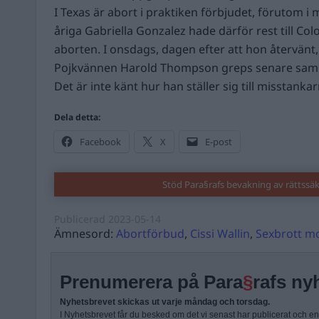
I Texas är abort i praktiken förbjudet, förutom i
åriga Gabriella Gonzalez hade därför rest till Co
aborten. I onsdags, dagen efter att hon återvänt, 
Pojkvännen Harold Thompson greps senare samm
Det är inte känt hur han ställer sig till misstankar
Dela detta:
Facebook
X
E-post
Stöd Para§rafs bevakning av rättssä
Publicerad
2023-05-14
Ämnesord:
Abortförbud
,
Cissi Wallin
,
Sexbrott m
Prenumerera på Para
§
rafs ny
Nyhetsbrevet skickas ut varje måndag och torsdag.
I Nyhetsbrevet får du besked om det vi senast har publicerat och e