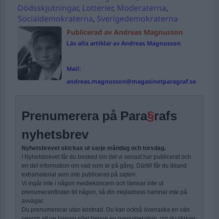
Dödsskjutningar
,
Lotterier
,
Moderaterna
,
Socialdemokraterna
,
Sverigedemokraterna
Publicerad av Andreas Magnusson
Läs alla artiklar av Andreas Magnusson
Mail:
andreas.magnusson@magasinetparagraf.se
Prenumerera på Para
§
rafs
nyhetsbrev
Nyhetsbrevet skickas ut varje måndag och torsdag.
I Nyhetsbrevet får du besked om det vi senast har publicerat och
en del information om vad som är på gång. Därtill får du ibland
extramaterial som inte publiceras på sajten.
Vi ingår inte i någon mediekoncern och lämnar inte ut
prenumerantlistan till någon, så din mejladress hamnar inte på
avvägar.
Du prenumererar utan kostnad. Du kan också överraska en vän
genom att ge honom eller henne en prenumeration, om du skriver