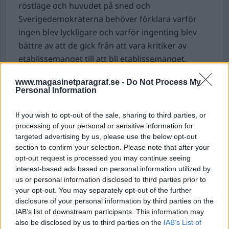
röstläge och huvudet på sned och
Sverigedemokraterna behöver förklara varför
ingen blev lyckligare och varför ingenting blev
bättre av att de gick från att vara kritiker av
etablissemanget till att bli etablissemanget.
Det är då strategi nummer två kommer in i
www.magasinetparagraf.se -
Do Not Process My
Personal Information
bilden.
Nu behöver kritiken tystas. Det kan ske,
som i regeringens kompisland Turkiet, genom att
If you wish to opt-out of the sale, sharing to third parties, or
journalister tystas och sätts i fängelse, eller som i
processing of your personal or sensitive information for
Sverige genom att med SD:s ord “strypa
targeted advertising by us, please use the below opt-out
pengakranen” till det största oppositionspartiet.
section to confirm your selection. Please note that after your
opt-out request is processed you may continue seeing
interest-based ads based on personal information utilized by
Sverigedemokraternas senaste förslag, som
us or personal information disclosed to third parties prior to
lydregeringen vill utreda, är att antingen
your opt-out. You may separately opt-out of the further
förbjuda politiska partier att bedriva
disclosure of your personal information by third parties on the
lotteriverksamhet eller att inte längre låta dem
IAB’s list of downstream participants. This information may
ha samma regler som de lotterier som bedrivs av
also be disclosed by us to third parties on the
IAB’s List of