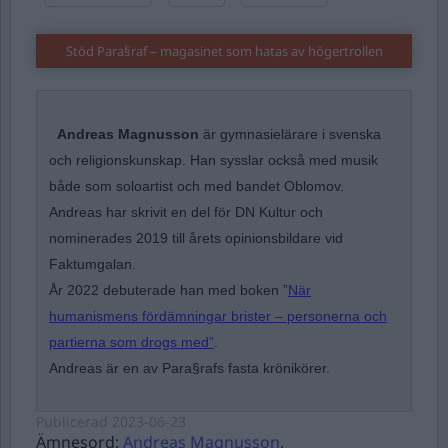
Stöd Para§raf – magasinet som hatas av högertrollen
Andreas Magnusson
är gymnasielärare i svenska
och religionskunskap. Han sysslar också med musik
både som soloartist och med bandet Oblomov.
Andreas har skrivit en del för DN Kultur och
nominerades 2019 till årets opinionsbildare vid
Faktumgalan.
År 2022 debuterade han med boken ”
När
humanismens fördämningar brister – personerna och
partierna som drogs med”
.
Andreas är en av Para§rafs fasta krönikörer.
Publicerad
2023-06-23
Ämnesord:
Andreas Magnusson
,