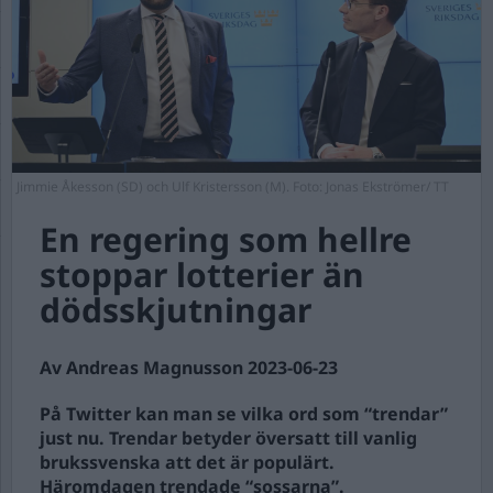
Jimmie Åkesson (SD) och Ulf Kristersson (M). Foto: Jonas Ekströmer/ TT
En regering som hellre
stoppar lotterier än
dödsskjutningar
Av Andreas Magnusson 2023-06-23
På Twitter kan man se vilka ord som “trendar”
just nu. Trendar betyder översatt till vanlig
brukssvenska att det är populärt.
Häromdagen trendade “sossarna”.