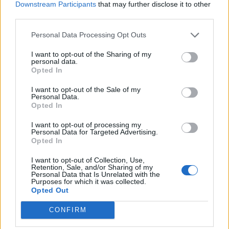
Downstream Participants
that may further disclose it to other
folkrörelser som IOGT-NTO eller
third parties.
idrottsföreningar.
Personal Data Processing Opt Outs
Moderaterna har själva ett lotteri. “För framtida
I want to opt-out of the Sharing of my
segrar” står det på hemsidan. Man kan vinna 10
personal data.
miljoner och “ju fler vi blir desto starkare blir vi i
Opted In
kommande val”.
I want to opt-out of the Sale of my
Personal Data.
Moderaternas lotter bygger, liksom
Opted In
Socialdemokraternas lotter, på ett
I want to opt-out of processing my
prenumerationssystem. Det finns ingen skillnad.
Personal Data for Targeted Advertising.
Opted In
Nu vill Moderaterna förbjuda det man själva
I want to opt-out of Collection, Use,
sysslar med. Det borde alltså inte vara tillåtet
Retention, Sale, and/or Sharing of my
Personal Data that Is Unrelated with the
att göra något de själva gör.
Purposes for which it was collected.
Opted Out
Det kanske är jag som är konstig men själv
CONFIRM
brukar jag avstå från att göra saker som jag