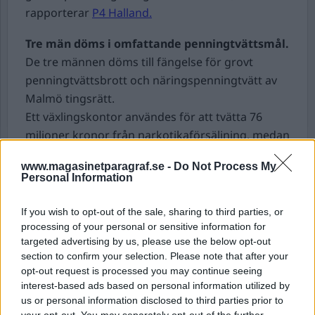
rapporterar
P4 Halland.
Tre män döms i omfattande penningtvättsmål.
De tre männen döms till fängelse för grovt
penningtvättsbrott och näringspenningtvätt av
Malmö tingsrätt.
Ett växlingskontor användes för att tvätta 76
miljoner kronor från narkotikaförsäljning, medan
över 200 miljoner överfördes genom så kallad
www.magasinetparagraf.se -
Do Not Process My
”
Hawala
” mellan olika länder och orter.
Personal Information
– Växlingskontor som erbjuder den här typen av
tjänster är ett brottsverktyg för de kriminella
If you wish to opt-out of the sale, sharing to third parties, or
nätverken och en möjlighet att obemärkt förvara
processing of your personal or sensitive information for
targeted advertising by us, please use the below opt-out
sina brottsvinster. Det är därför som arbetet mot
section to confirm your selection. Please note that after your
den här typen av verksamheter är väldigt viktigt,
opt-out request is processed you may continue seeing
säger Yasmin Apatzidou, finansiell utredare på
interest-based ads based on personal information utilized by
regionala utredningsenheten Syd.
us or personal information disclosed to third parties prior to
your opt-out. You may separately opt-out of the further