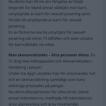
Nu döms han till nio års fängelse av Växjö
tingsrätt för bland annat våldtäkt mot barn,
utnyttjande av barn för sexuell posering samt
försök till utnyttjande av barn för sexuell
posering.
En av flickorna ska ha utnyttjats för sexuell
posering vid minst 15 tillfällen och även utsatts
för barnvåldtäkt via nätet.
Man skenavrättades – åtta personer döms.
En
21-årig man kidnappades och skenavrättades i
Göteborg i januari.
Under tre dygn utsattes han för misshandel, hot
och en skenavrättning samtidigt som hans
anhöriga pressades på pengar.
Nu döms åtta personer för olika brott, bland
annat människorov, medhjälp till människorov,
grov utpressning och grov misshandel,