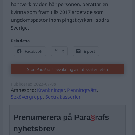
hantverk av den här personen, berättar en
kvinna som fram tills 2017 arbetade som
ungdomspastor inom pingstkyrkan i södra
Sverige.
Dela detta:
Facebook
X
E-post
Stöd Para§rafs bevakning av rättssäkerheten
Publicerad
2023-07-08
Ämnesord:
Kränkningar
,
Penningtvätt
,
Sexövergrepp
,
Sextrakasserier
Prenumerera på Para
§
rafs
nyhetsbrev