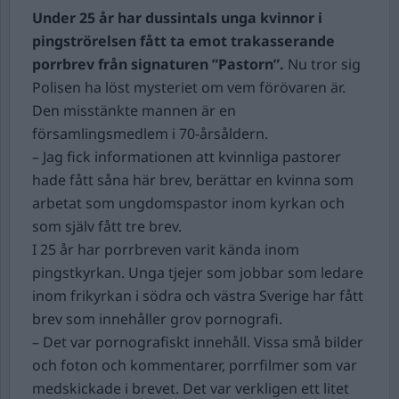
Under 25 år har dussintals unga kvinnor i
pingströrelsen fått ta emot trakasserande
porrbrev från signaturen ”Pastorn”.
Nu tror sig
Polisen ha löst mysteriet om vem förövaren är.
Den misstänkte mannen är en
församlingsmedlem i 70-årsåldern.
– Jag fick informationen att kvinnliga pastorer
hade fått såna här brev, berättar en kvinna som
arbetat som ungdomspastor inom kyrkan och
som själv fått tre brev.
I 25 år har porrbreven varit kända inom
pingstkyrkan. Unga tjejer som jobbar som ledare
inom frikyrkan i södra och västra Sverige har fått
brev som innehåller grov pornografi.
– Det var pornografiskt innehåll. Vissa små bilder
och foton och kommentarer, porrfilmer som var
medskickade i brevet. Det var verkligen ett litet