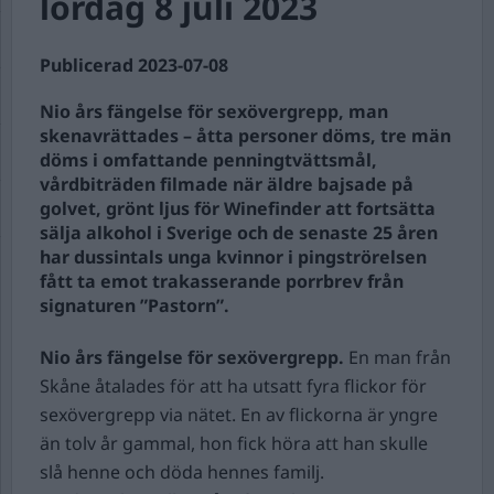
lördag 8 juli 2023
Publicerad 2023-07-08
Nio års fängelse för sexövergrepp, man
skenavrättades – åtta personer döms, tre män
döms i omfattande penningtvättsmål,
vårdbiträden filmade när äldre bajsade på
golvet, grönt ljus för Winefinder att fortsätta
sälja alkohol i Sverige och de senaste 25 åren
har dussintals unga kvinnor i pingströrelsen
fått ta emot trakasserande porrbrev från
signaturen ”Pastorn”.
Nio års fängelse för sexövergrepp.
En man från
Skåne åtalades för att ha utsatt fyra flickor för
sexövergrepp via nätet. En av flickorna är yngre
än tolv år gammal, hon fick höra att han skulle
slå henne och döda hennes familj.