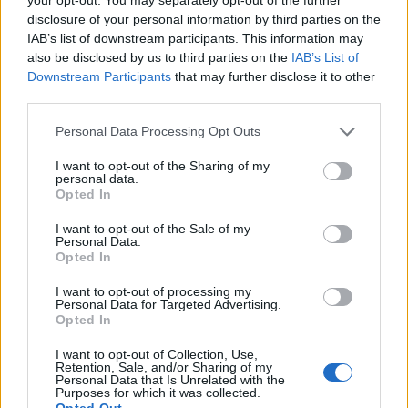
Vårdbiträden som filmade när äldre bajsade
disclosure of your personal information by third parties on the
IAB’s list of downstream participants. This information may
på golvet varnas.
Två anställda i hemtjänsten i
also be disclosed by us to third parties on the
IAB’s List of
Jönköpings kommun filmade när en äldre person
Downstream Participants
that may further disclose it to other
bajsade på golvet, för att personalen glömt ställa
third parties.
en hink under toalettstolen.
Personal Data Processing Opt Outs
De båda vårdbiträdena har fått en varning av
Jönköpings kommun, och blivit kallade till samtal.
I want to opt-out of the Sharing of my
personal data.
Det rapporterar
P4 Jönköping
.
Opted In
I kommunens interna utredning står det att
I want to opt-out of the Sale of my
vårdbiträdena försökte dölja filmandet genom
Personal Data.
att be den äldre ta ut hörapparaten.
Opted In
I want to opt-out of processing my
Grönt ljus för Winefinder att fortsätta sälja
Personal Data for Targeted Advertising.
alkohol i Sverige.
Systembolagets krav på att
Opted In
Winefinder, som säljer vin online, ska sluta
I want to opt-out of Collection, Use,
marknadsföra och sälja alkohol i Sverige får inget
Retention, Sale, and/or Sharing of my
Personal Data that Is Unrelated with the
gehör av Högsta domstolen.
Purposes for which it was collected.
Opted Out