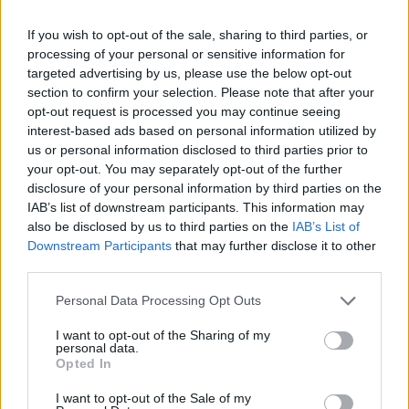
till det två kvinnorna.
If you wish to opt-out of the sale, sharing to third parties, or
386 djur dog förra året på fyra av landets
processing of your personal or sensitive information for
djurparker,
skriver Djurrättsalliansen i en ny
targeted advertising by us, please use the below opt-out
granskning.
section to confirm your selection. Please note that after your
opt-out request is processed you may continue seeing
Djurparkerna som har granskats är Borås
interest-based ads based on personal information utilized by
djurpark, Parken Zoo, Kolmården och
us or personal information disclosed to third parties prior to
Furuviksparken.
your opt-out. You may separately opt-out of the further
Kolmården var den djurpark där flest djur hade
disclosure of your personal information by third parties on the
IAB’s list of downstream participants. This information may
dött. Enligt granskningen hade 149 djur dött,
also be disclosed by us to third parties on the
IAB’s List of
däribland fem addaxantiloper, en djurart som
Downstream Participants
that may further disclose it to other
klassas som akut hotat.
third parties.
Enligt P4 Gävleborg avlivades fem nanduer på
Personal Data Processing Opt Outs
Furuviksparken som så kallade ”överskottsdjur”,
det vill säga djur det inte finns utrymme för.
I want to opt-out of the Sharing of my
personal data.
Djurparkerna har själva inte uttalat sig
Opted In
Djurrättsalliansens granskning.
I want to opt-out of the Sale of my