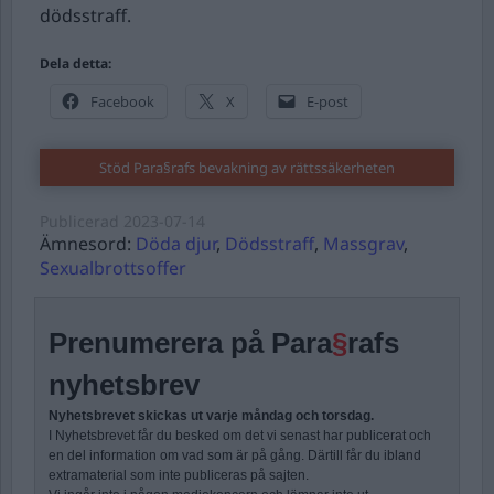
dödsstraff.
Dela detta:
Facebook
X
E-post
Stöd Para§rafs bevakning av rättssäkerheten
Publicerad
2023-07-14
Ämnesord:
Döda djur
,
Dödsstraff
,
Massgrav
,
Sexualbrottsoffer
Prenumerera på Para
§
rafs
nyhetsbrev
Nyhetsbrevet skickas ut varje måndag och torsdag.
I Nyhetsbrevet får du besked om det vi senast har publicerat och
en del information om vad som är på gång. Därtill får du ibland
extramaterial som inte publiceras på sajten.