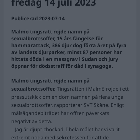
fredag 14 juli 2023
Publicerad 2023-07-14
Malmö tingsrätt röjde namn på
sexualbrottsoffer, 15 års fängelse för
hammarattack, 386 djur dog förra året på fyra
av landets djurparker, minst 87 personer har
hittats döda i en massgrav i Sudan och jury
öppnar för dödsstraff för dåd i synagoga.
Malmö tingsrätt röjde namn på
sexualbrottsoffer.
Tingsrätten i Malmö röjde i ett
pressutskick om en dom namnen på flera unga
sexualbrottsoffer, rapporterar SVT Skåne. Enligt
målsägandebiträdet har offren påverkats
negativt av detta.
– Jag är djupt chockad. I hela målet har vi varit
extremt noga med sekretessen för att de