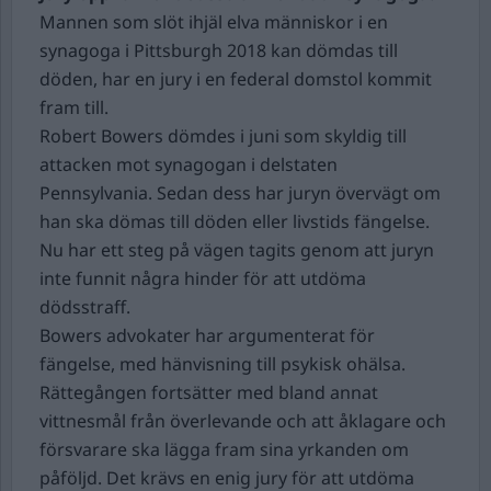
Mannen som slöt ihjäl elva människor i en
synagoga i Pittsburgh 2018 kan dömdas till
döden, har en jury i en federal domstol kommit
fram till.
Robert Bowers dömdes i juni som skyldig till
attacken mot synagogan i delstaten
Pennsylvania. Sedan dess har juryn övervägt om
han ska dömas till döden eller livstids fängelse.
Nu har ett steg på vägen tagits genom att juryn
inte funnit några hinder för att utdöma
dödsstraff.
Bowers advokater har argumenterat för
fängelse, med hänvisning till psykisk ohälsa.
Rättegången fortsätter med bland annat
vittnesmål från överlevande och att åklagare och
försvarare ska lägga fram sina yrkanden om
påföljd. Det krävs en enig jury för att utdöma