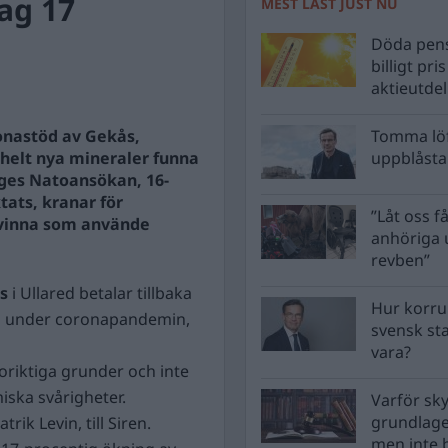
ag 17
MEST LÄST JUST NU
Döda pens
billigt pri
aktieutde
ronastöd av Gekås,
Tomma löf
 helt nya mineraler funna
uppblåsta 
iges Natoansökan, 16-
tats, kranar för
”Låt oss få
 kvinna som använde
anhöriga u
revben”
ås
i Ullared betalar tillbaka
Hur korru
töd under coronapandemin,
svensk st
vara?
 oriktiga grunder och inte
miska svårigheter.
Varför sk
grundlag
trik Levin, till Siren.
men inte 