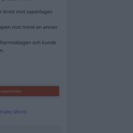
r brott mot vapenlagen
kvapen mot minst en annan
seftermiddagen och kunde
n.
högertrollen
raler
,
Mord
,