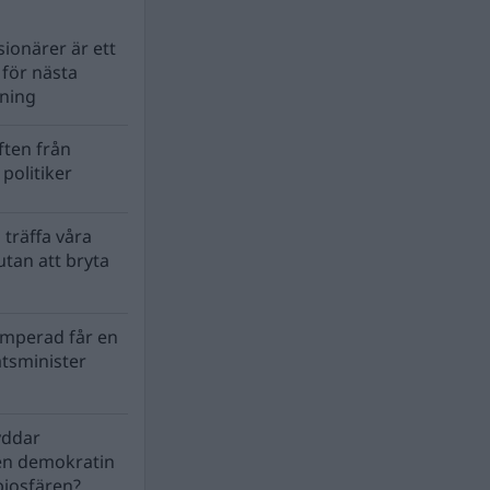
ionärer är ett
s för nästa
lning
ten från
politiker
 träffa våra
tan att bryta
mperad får en
atsminister
yddar
en demokratin
biosfären?