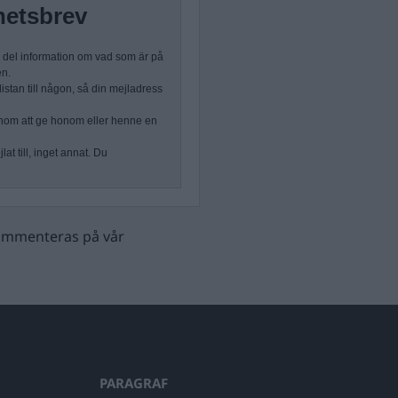
hetsbrev
n del information om vad som är på
en.
stan till någon, så din mejladress
nom att ge honom eller henne en
at till, inget annat. Du
 kommenteras på vår
PARAGRAF