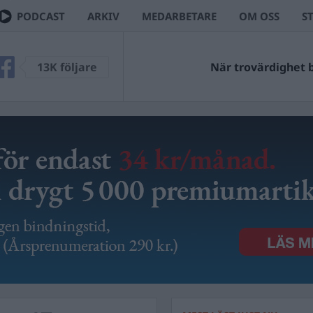
PODCAST
ARKIV
MEDARBETARE
OM OSS
S
13K följare
När trovärdighet bl