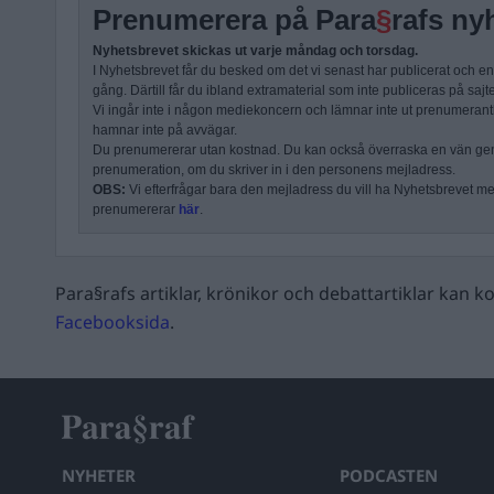
Prenumerera på Para
§
rafs ny
Nyhetsbrevet skickas ut varje måndag och torsdag.
I Nyhetsbrevet får du besked om det vi senast har publicerat och e
gång. Därtill får du ibland extramaterial som inte publiceras på sajt
Vi ingår inte i någon mediekoncern och lämnar inte ut prenumerantli
hamnar inte på avvägar.
Du prenumererar utan kostnad. Du kan också överraska en vän ge
prenumeration, om du skriver in i den personens mejladress.
OBS:
Vi efterfrågar bara den mejladress du vill ha Nyhetsbrevet mejl
prenumererar
här
.
Para§rafs artiklar, krönikor och debattartiklar kan
Facebooksida
.
NYHETER
PODCASTEN