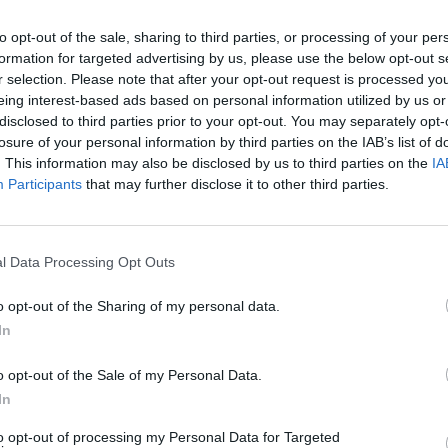
n sex stycken helt okända
Dick Sun
Demokrati
to opt-out of the sale, sharing to third parties, or processing of your per
Dömda
formation for targeted advertising by us, please use the below opt-out s
Donald Trump
riges Natoansökan
till
r selection. Please note that after your opt-out request is processed y
Fängelse
Förhör
Grov m
eing interest-based ads based on personal information utilized by us or
Jimmie Åkesson
Kokainmå
disclosed to third parties prior to your opt-out. You may separately opt-
ken att köpa F-16-flygplan
Kriminalvården
losure of your personal information by third parties on the IAB’s list of
Kri
. This information may also be disclosed by us to third parties on the
IA
Lagar
Michael Pålss
 F-16 och Sverige, skyndar
Participants
that may further disclose it to other third parties.
an letar efter ett tecken på
Misshandel
Moderater
änsteman från Erdogans
Mordförsök
Nilsson-Lar
Pol
l Data Processing Opt Outs
Petter Inedahl
Silventoinen
Poliser
Ricar
Rasism
rnspappa
till döds i
o opt-out of the Sharing of my personal data.
Rättssäkerhet
immar senare i Tullinge.
Rättstr
In
Sverigedemokra
ch grovt vapenbrott.
o opt-out of the Sale of my Personal Data.
ngda dörrar i
Ulf Kristersson
Upprättels
In
Åk
Våld
Våldtäkt
Oravsky
edags en kort stund efter
to opt-out of processing my Personal Data for Targeted