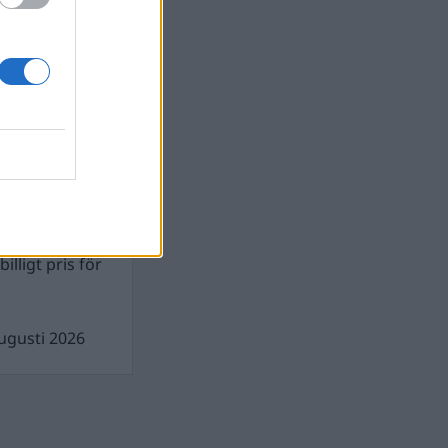
gusti 2026
gen demokratin
gusti 2026
illigt pris för
ugusti 2026