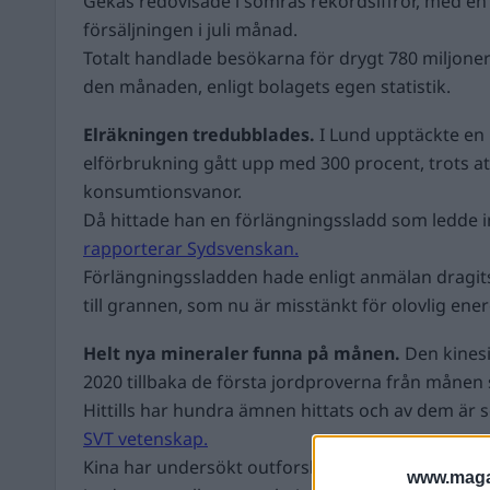
Gekås redovisade i somras rekordsiffror, med en
försäljningen i juli månad.
Totalt handlade besökarna för drygt 780 miljone
den månaden, enligt bolagets egen statistik.
Elräkningen tredubblades.
I Lund upptäckte en
elförbrukning gått upp med 300 procent, trots at
konsumtionsvanor.
Då hittade han en förlängningssladd som ledde in
rapporterar Sydsvenskan.
Förlängningssladden hade enligt anmälan dragit
till grannen, som nu är misstänkt för olovlig ene
Helt nya mineraler funna på månen.
Den kines
2020 tillbaka de första jordproverna från månen
Hittills har hundra ämnen hittats och av dem är s
SVT vetenskap.
Kina har undersökt outforskade områden och hitt
www.magas