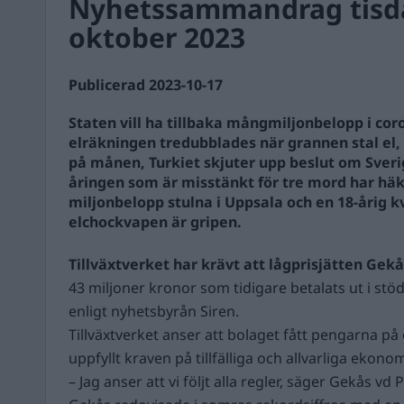
Nyhetssammandrag tisd
oktober 2023
Publicerad 2023-10-17
Staten vill ha tillbaka mångmiljonbelopp i co
elräkningen tredubblades när grannen stal el,
på månen, Turkiet skjuter upp beslut om Sver
åringen som är misstänkt för tre mord har häk
miljonbelopp stulna i Uppsala och en 18-årig
elchockvapen är gripen.
Tillväxtverket har krävt att lågprisjätten Gek
43 miljoner kronor som tidigare betalats ut i s
enligt nyhetsbyrån Siren.
Tillväxtverket anser att bolaget fått pengarna på
uppfyllt kraven på tillfälliga och allvarliga ekono
– Jag anser att vi följt alla regler, säger Gekås vd Pa