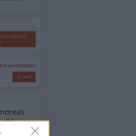
t som hatas av
n
AFS NYHETSBREV
ndreas
Börje
het
 Carlsson
n