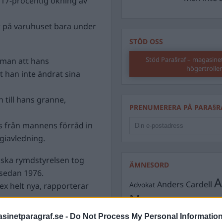
 17-procentig ökning av
r på varuhuset bara under
STÖD OSS
Stöd Para§raf – magasine
 man att hans
högertrolle
t han inte ändrat sina
 till hans granne,
PRENUMERERA PÅ PARA§R
s från mannens förråd in
rgiavledning.
iska rymdstyrelsen tog
ÄMNESORD
 sedan 1976.
A
Anders Cardell
Advokat
ex helt nya, rapporterar
Magnusson
Brottslig
at bland annat sällsynta
Carlsson
Börje R P
inetparagraf.se -
Do Not Process My Personal Informatio