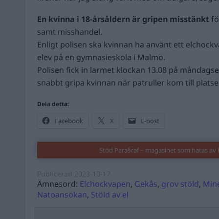
En kvinna i 18-årsåldern är gripen misstänkt
fö
samt misshandel.
Enligt polisen ska kvinnan ha använt ett elchoc
elev på en gymnasieskola i Malmö.
Polisen fick in larmet klockan 13.08 på måndag
snabbt gripa kvinnan när patruller kom till platse
Dela detta:
Facebook
X
E-post
Stöd Para§raf – magasinet som hatas av 
Publicerad
2023-10-17
Ämnesord:
Elchockvapen
,
Gekås
,
grov stöld
,
Mine
Natoansökan
,
Stöld av el