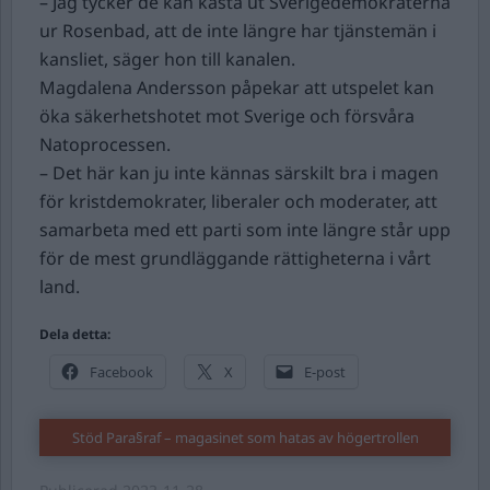
– Jag tycker de kan kasta ut Sverigedemokraterna
ur Rosenbad, att de inte längre har tjänstemän i
kansliet, säger hon till kanalen.
Magdalena Andersson påpekar att utspelet kan
öka säkerhetshotet mot Sverige och försvåra
Natoprocessen.
– Det här kan ju inte kännas särskilt bra i magen
för kristdemokrater, liberaler och moderater, att
samarbeta med ett parti som inte längre står upp
för de mest grundläggande rättigheterna i vårt
land.
Dela detta:
Facebook
X
E-post
Stöd Para§raf – magasinet som hatas av högertrollen