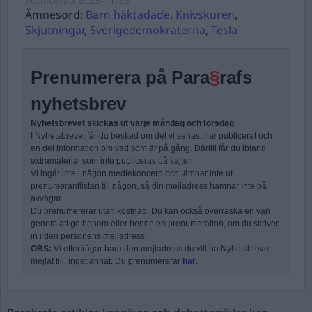
Publicerad
2023-11-28
Ämnesord:
Barn häktadade
,
Knivskuren
,
Skjutningar
,
Sverigedemokraterna
,
Tesla
Prenumerera på Para
§
rafs
nyhetsbrev
Nyhetsbrevet skickas ut varje måndag och torsdag.
I Nyhetsbrevet får du besked om det vi senast har publicerat och
en del information om vad som är på gång. Därtill får du ibland
extramaterial som inte publiceras på sajten.
Vi ingår inte i någon mediekoncern och lämnar inte ut
prenumerantlistan till någon, så din mejladress hamnar inte på
avvägar.
Du prenumererar utan kostnad. Du kan också överraska en vän
genom att ge honom eller henne en prenumeration, om du skriver
in i den personens mejladress.
OBS:
Vi efterfrågar bara den mejladress du vill ha Nyhetsbrevet
mejlat till, inget annat. Du prenumererar
här
.