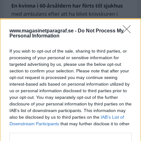
En kvinna i 60-årsåldern har förts till sjukhus
med ambulans efter att ha blivit knivskuren i
Stockholm.
Kvinnan attackerades tidigt igår i Vasastan av en
www.magasinetparagraf.se -
Do Not Process My
Personal Information
misstänkt kvinna.
Polisen inledde en sökinsats och lyckades gripa
If you wish to opt-out of the sale, sharing to third parties, or
en kvinna i 60-årsåldern efter ett par minuter.
processing of your personal or sensitive information for
– Det var en hundpatrull som lyckades spåra upp
targeted advertising by us, please use the below opt-out
kvinnan som är misstänkt. Vi ska höra den gripna
section to confirm your selection. Please note that after your
opt-out request is processed you may continue seeing
för att ta reda på varför det har skett, säger
interest-based ads based on personal information utilized by
polisens presstalesperson Per Fahlström.
us or personal information disclosed to third parties prior to
De både kvinnorna känner varandra sedan
your opt-out. You may separately opt-out of the further
tidigare. Polisen har spärrat av ett område för att
disclosure of your personal information by third parties on the
IAB’s list of downstream participants. This information may
genomföra en teknisk undersökning.
also be disclosed by us to third parties on the
IAB’s List of
Downstream Participants
that may further disclose it to other
Tre män med palestinsk härkomst skjutna i
third parties.
USA.
Tre unga män med palestinsk härkomst har