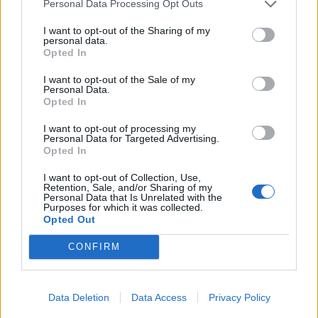
skadats i en skjutning under ett
Personal Data Processing Opt Outs
thanksgivingfirande i den amerikanska delstaten
I want to opt-out of the Sharing of my
Vermont.
personal data.
Opted In
De skadade männen är alla i 20-årsåldern. En av
dem uppges vara allvarligt skadad.
I want to opt-out of the Sale of my
Personal Data.
”I detta laddade ögonblick kan ingen se på den
Opted In
här händelsen och inte misstänka att det kan ha
I want to opt-out of processing my
varit ett brott motiverat av hat”, skriver polisen i
Personal Data for Targeted Advertising.
ett pressmeddelande.
Opted In
USA:s president Joe Biden har informerats om
I want to opt-out of Collection, Use,
attacken. Vermontsenatorn Bernie Sanders har
Retention, Sale, and/or Sharing of my
Personal Data that Is Unrelated with the
fördömt händelsen.
Purposes for which it was collected.
Opted Out
Minderåriga, så unga som 13 år, som lever i en
CONFIRM
kriminell miljö
ska få hjälp i ett nytt
avhopparprogram i Uppsala kommun,
rapporterar
Sveriges Radio Ekot
.
Data Deletion
Data Access
Privacy Policy
Det nya programmet riktar sig till minderåriga