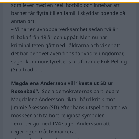
som lever med en reell hotbild och innebär att
barnet får flytta till en familj i skyddat boende på
annan ort.
– Vi har en avhopparverksamhet sedan två år
tillbaka från 18 år och uppåt. Men nu har
kriminaliteten gått ned i åldrarna och vi ser att
det här behovet även finns för yngre ungdomar,
säger kommunstyrelsens ordförande Erik Pelling
(S) till radion.
Magdalena Andersson vill ”kasta ut SD ur
Rosenbad”.
Socialdemokraternas partiledare
Magdalena Andersson riktar hård kritik mot
Jimmie Åkesson (SD) efter hans utspel om att riva
moskéer och ta bort religiösa symboler.
I en intervju med TV4 säger Andersson att
regeringen måste markera.