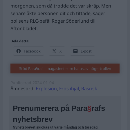
morgonen, som då trodde det var skräp. Men
senare åkte personen dit och tittade, säger
polisens RLC-befäl Roger Söderlund till
Aftonbladet.
Dela detta:
Facebook
X
E-post
Stöd Para§raf – magasinet som hatas av högertrollen
Publicerad
2024-01-04
Ämnesord:
Explosion
,
Frös ihjäl
,
Rasrisk
Prenumerera på Para
§
rafs
nyhetsbrev
Nyhetsbrevet skickas ut varje måndag och torsdag.