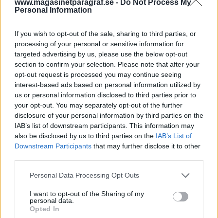
någon från den kriminella världen ville skicka ett
www.magasinetparagraf.se -
Do Not Process My
Personal Information
budskap till någon av de boende.
– Ett extremt oförsiktigt sätt att sända ett
If you wish to opt-out of the sale, sharing to third parties, or
budskap. Risken att skada tredje man var otroligt
processing of your personal or sensitive information for
stor. Vem som helst kunde ha passerat in eller ut
targeted advertising by us, please use the below opt-out
ur porten vid tillfället, säger Christian Nylén till
section to confirm your selection. Please note that after your
opt-out request is processed you may continue seeing
Göteborgs-Posten.
interest-based ads based on personal information utilized by
us or personal information disclosed to third parties prior to
En kraftig brand utbröt i en träbyggnad i
your opt-out. You may separately opt-out of the further
Broby,
som ligger strax utanför Kristianstad.
disclosure of your personal information by third parties on the
Byggnaden ska vara av äldre karaktär och har
IAB’s list of downstream participants. This information may
also be disclosed by us to third parties on the
IAB’s List of
tidigare fungerat som vandrarhem, men stod nu
Downstream Participants
that may further disclose it to other
helt tomt och öde. Branden utvecklades snabbt
third parties.
och flera bostäder runt träbyggnaden
evakuerades på grund av spridningsrisken. Ingen
Personal Data Processing Opt Outs
brandorsak är ännu fastställd. En
I want to opt-out of the Sharing of my
förundersökning gällande mordbrand har inletts.
personal data.
Opted In