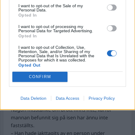
Under onsdagen tog sig en älg in på ett
I want to opt-out of the Sale of my
äldreboende
i Valbo i Gävle. Allt började med att
Personal Data.
Opted In
två älgar gick genom isen i Gävleån.
Räddningstjänsten lyckades få upp dem, men en
I want to opt-out of processing my
Personal Data for Targeted Advertising.
av dem var så förvirrad att den sprang in genom
Opted In
ett fönster in en tom lägenhet på äldreboendet.
I want to opt-out of Collection, Use,
Då det inte gick att få ut älgen på ett säkert sätt,
Retention, Sale, and/or Sharing of my
Personal Data that Is Unrelated with the
beslutades att den skulle avlivas, en jägare sköt
Purposes for which it was collected.
ihjäl älgen.
Opted Out
CONFIRM
En 30-årig man har hittas död på en frusen sjö
i
Luleå. Polis och ambulans larmades till platsen
där man kunde konstatera att mannen legat där
Data Deletion
Data Access
Privacy Policy
under många timmar och frusit ihjäl.
Någon misstanke om brott finns inte, varför
mannan befunnit sig på isen har ännu inte
fastställts.
– Han hade iakttagits av en person under