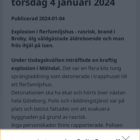
torsdag 4 januari 2024
Publicerad 2024-01-04
Explosion i flerfamiljshus - rasrisk, brand i
Broby, älg våldgästade äldreboende och man
frös ihjäl på isen.
Under tisdagskvällen inträffade en kraftig
explosion i Mölndal.
Det var en flera kilo tung
sprängladdning som detonerade i trapphuset till
ett flerfamiljshus.
Detonationen ska ha ekat och hörts över nästan
hela Göteborg. Polis och räddningstjänst var på
plats och beslut fattades om att evakuera
byggnaden på grund av rasrisk.
Inga personskador finns rapporterade. Polisen
arbetar utifrån teorin att detta handlade om att