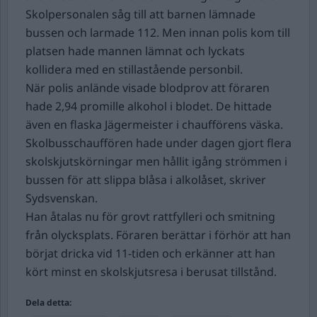
Skolpersonalen såg till att barnen lämnade
bussen och larmade 112. Men innan polis kom till
platsen hade mannen lämnat och lyckats
kollidera med en stillastående personbil.
När polis anlände visade blodprov att föraren
hade 2,94 promille alkohol i blodet. De hittade
även en flaska Jägermeister i chaufförens väska.
Skolbusschauffören hade under dagen gjort flera
skolskjutskörningar men hållit igång strömmen i
bussen för att slippa blåsa i alkolåset, skriver
Sydsvenskan.
Han åtalas nu för grovt rattfylleri och smitning
från olycksplats. Föraren berättar i förhör att han
börjat dricka vid 11-tiden och erkänner att han
kört minst en skolskjutsresa i berusat tillstånd.
Dela detta: