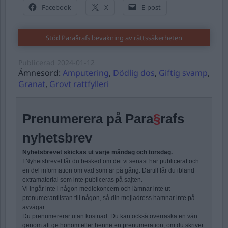
Facebook
X
E-post
Stöd Para§rafs bevakning av rättssäkerheten
Publicerad
2024-01-12
Ämnesord:
Amputering
,
Dödlig dos
,
Giftig svamp
,
Granat
,
Grovt rattfylleri
Prenumerera på Para
§
rafs
nyhetsbrev
Nyhetsbrevet skickas ut varje måndag och torsdag.
I Nyhetsbrevet får du besked om det vi senast har publicerat och
en del information om vad som är på gång. Därtill får du ibland
extramaterial som inte publiceras på sajten.
Vi ingår inte i någon mediekoncern och lämnar inte ut
prenumerantlistan till någon, så din mejladress hamnar inte på
avvägar.
Du prenumererar utan kostnad. Du kan också överraska en vän
genom att ge honom eller henne en prenumeration, om du skriver