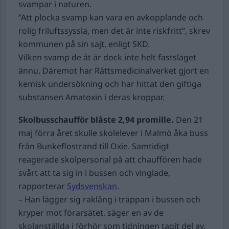
svampar i naturen.
”Att plocka svamp kan vara en avkopplande och
rolig friluftssyssla, men det är inte riskfritt”, skrev
kommunen på sin sajt, enligt SKD.
Vilken svamp de åt är dock inte helt fastslaget
ännu. Däremot har Rättsmedicinalverket gjort en
kemisk undersökning och har hittat den giftiga
substansen Amatoxin i deras kroppar.
Skolbusschaufför blåste 2,94 promille.
Den 21
maj förra året skulle skolelever i Malmö åka buss
från Bunkeflostrand till Oxie. Samtidigt
reagerade skolpersonal på att chauffören hade
svårt att ta sig in i bussen och vinglade,
rapporterar
Sydsvenskan
.
– Han lägger sig raklång i trappan i bussen och
kryper mot förarsätet, säger en av de
skolanställda i förhör som tidningen tagit del av.