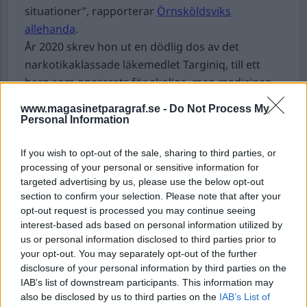
situationer”, rapporterar
Örnsköldsviks
allehanda
.
År 2020 skrev hon ut en dödlig dos av det
narkotikaklassade läkemedlet Targiniq, till ett
barn som opererats för skolios, men medicinen
hämtades inte ut, vilket troligen räddade barnets
www.magasinetparagraf.se -
Do Not Process My
liv.
Personal Information
Hennes oförmåga inom yrket ska ha medfört
säkerhetsrisker för de barn hon behandlade,
If you wish to opt-out of the sale, sharing to third parties, or
processing of your personal or sensitive information for
enligt en utredning av Hälso- och sjukvårdens
targeted advertising by us, please use the below opt-out
ansvarsnämnd som återkallar legitimationen
section to confirm your selection. Please note that after your
med omedelbar verkan.
opt-out request is processed you may continue seeing
interest-based ads based on personal information utilized by
Krigsläge i Ecuador – fångvaktare hålls gisslan.
us or personal information disclosed to third parties prior to
Soldater patrullerar gatorna i flera städer i
your opt-out. You may separately opt-out of the further
disclosure of your personal information by third parties on the
Ecuador på grund av våldsvågen som sveper
IAB’s list of downstream participants. This information may
över landet.
also be disclosed by us to third parties on the
IAB’s List of