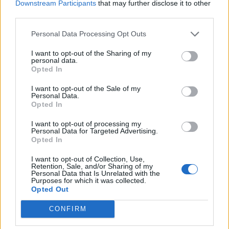
President Daniel Noboa har utlyst
Downstream Participants
that may further disclose it to other
undantagstillstånd.
third parties.
– Vi strider mot narkotikaterrorism, säger han i
Personal Data Processing Opt Outs
en radiosänd intervju enligt The Guardian.
Enligt Ecuadors fängelsemyndighet hålls
I want to opt-out of the Sharing of my
personal data.
omkring 130 fångvaktare och andra anställda
Opted In
som gisslan. Det cirkulerar filmer, vars äkthet inte
I want to opt-out of the Sale of my
bekräftats, som visar hur fängelsepersonal
Personal Data.
Opted In
dödas. Elva ur gisslan ska ha släppts.
President Noboa kommenterar filmerna i en
I want to opt-out of processing my
Personal Data for Targeted Advertising.
radiointervju:
Opted In
– De sprider de här bilderna för att skrämma
I want to opt-out of Collection, Use,
allmänheten och för att få republikens president
Retention, Sale, and/or Sharing of my
på knä, och det kommer inte att ske, säger han
Personal Data that Is Unrelated with the
Purposes for which it was collected.
enligt The Guardian och tillägger, jag känner
Opted Out
sympati med familjerna. Vi befinner oss i ett
CONFIRM
krigstillstånd och vi kan inte ge efter.
På onsdagsmorgonen uppgav polisen att minst