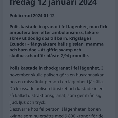
fredag 12 januari 2024
Publicerad 2024-01-12
Polis kastade in granat i fel lägenhet, man fick
amputera ben efter ambulansmiss, läkare
skrev ut dödlig dos till barn, krigsläge i
Ecuador – fångvaktare hålls gisslan, mamma
och barn dog – åt giftig svamp och
skolbusschaufför blåste 2,94 promille.
Polis kastade in chockgranat i fel lägenhet.
I
november skulle polisen göra en husrannsakan
hos en misstänkt person i en lägenhet i Järfälla.
Då krossade polisen fönstret och kastade in en
så kallad distraktionsgranat, som ger ifrån sig
ljud, ljus och tryck.
Dessvärre hos fel person. I lägenheten bor en
kvinna som nu ersätts med 9 800 kronor för de