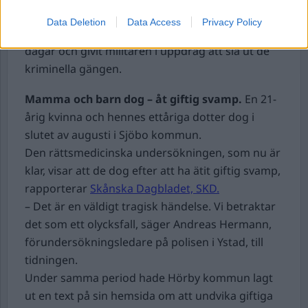
70 personer gripits.
Data Deletion
Data Access
Privacy Policy
Daniel Noboa har utlyst undantagstillstånd i 60
dagar och givit militären i uppdrag att slå ut de
kriminella gängen.
Mamma och barn dog – åt giftig svamp.
En 21-
årig kvinna och hennes ettåriga dotter dog i
slutet av augusti i Sjöbo kommun.
Den rättsmedicinska undersökningen, som nu är
klar, visar att de dog efter att ha ätit giftig svamp,
rapporterar
Skånska Dagbladet, SKD.
– Det är en väldigt tragisk händelse. Vi betraktar
det som ett olycksfall, säger Andreas Hermann,
förundersökningsledare på polisen i Ystad, till
tidningen.
Under samma period hade Hörby kommun lagt
ut en text på sin hemsida om att undvika giftiga