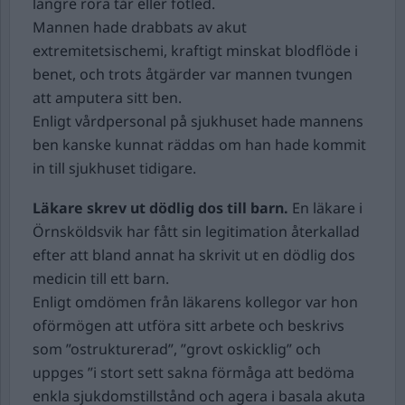
längre röra tår eller fotled.
Mannen hade drabbats av akut
extremitetsischemi, kraftigt minskat blodflöde i
benet, och trots åtgärder var mannen tvungen
att amputera sitt ben.
Enligt vårdpersonal på sjukhuset hade mannens
ben kanske kunnat räddas om han hade kommit
in till sjukhuset tidigare.
Läkare skrev ut dödlig dos till barn.
En läkare i
Örnsköldsvik har fått sin legitimation återkallad
efter att bland annat ha skrivit ut en dödlig dos
medicin till ett barn.
Enligt omdömen från läkarens kollegor var hon
oförmögen att utföra sitt arbete och beskrivs
som ”ostrukturerad”, ”grovt oskicklig” och
uppges ”i stort sett sakna förmåga att bedöma
enkla sjukdomstillstånd och agera i basala akuta